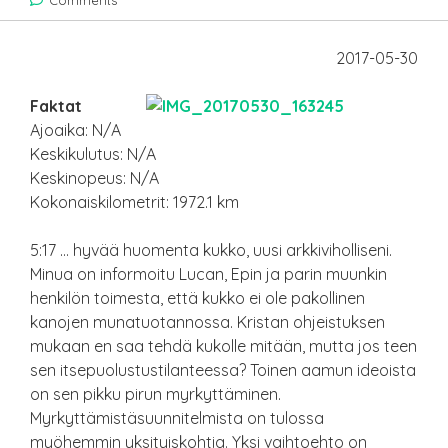
Comments
2017-05-30
Faktat
Ajoaika: N/A
Keskikulutus: N/A
Keskinopeus: N/A
Kokonaiskilometrit: 1972.1 km
5:17 … hyvää huomenta kukko, uusi arkkiviholliseni.
Minua on informoitu Lucan, Epin ja parin muunkin
henkilön toimesta, että kukko ei ole pakollinen
kanojen munatuotannossa. Kristan ohjeistuksen
mukaan en saa tehdä kukolle mitään, mutta jos teen
sen itsepuolustustilanteessa? Toinen aamun ideoista
on sen pikku pirun myrkyttäminen.
Myrkyttämistäsuunnitelmista on tulossa
myöhemmin yksityiskohtia. Yksi vaihtoehto on