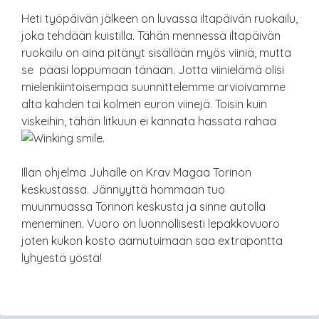
Heti työpäivän jälkeen on luvassa iltapäivän ruokailu,
joka tehdään kuistilla. Tähän mennessä iltapäivän
ruokailu on aina pitänyt sisällään myös viiniä, mutta
se pääsi loppumaan tänään. Jotta viinielämä olisi
mielenkiintoisempaa suunnittelemme arvioivamme
alta kahden tai kolmen euron viinejä. Toisin kuin
viskeihin, tähän litkuun ei kannata hassata rahaa
.
Illan ohjelma Juhalle on Krav Magaa Torinon
keskustassa. Jännyyttä hommaan tuo
muunmuassa Torinon keskusta ja sinne autolla
meneminen. Vuoro on luonnollisesti lepakkovuoro
joten kukon kosto aamutuimaan saa extrapontta
lyhyestä yöstä!