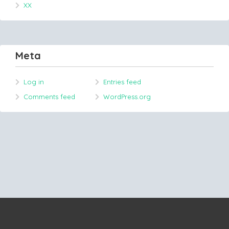
XX
Meta
Log in
Entries feed
Comments feed
WordPress.org