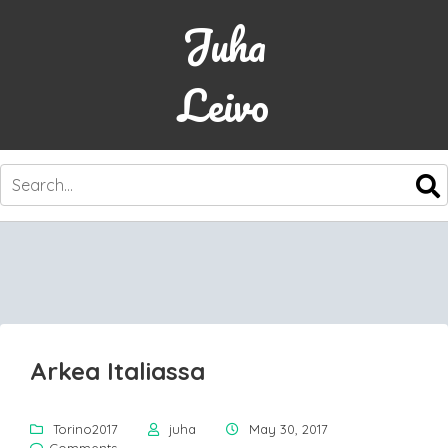
Juha
Leivo
SKIP
TO
CONTENT
Arkea Italiassa
Torino2017
juha
May 30, 2017