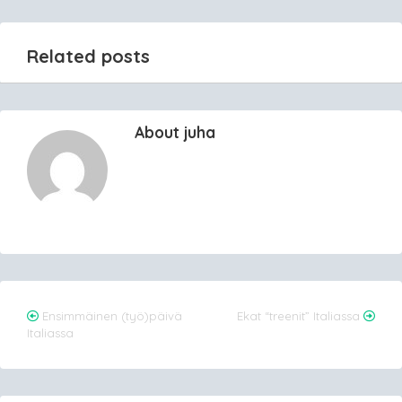
Related posts
About juha
Post
Ensimmäinen (työ)päivä
Ekat “treenit” Italiassa
Italiassa
navigation