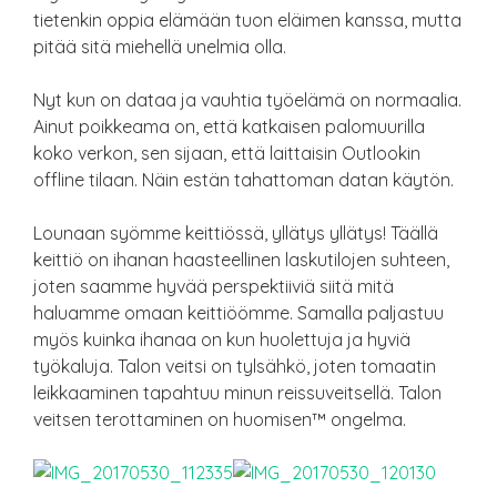
tietenkin oppia elämään tuon eläimen kanssa, mutta
pitää sitä miehellä unelmia olla.
Nyt kun on dataa ja vauhtia työelämä on normaalia.
Ainut poikkeama on, että katkaisen palomuurilla
koko verkon, sen sijaan, että laittaisin Outlookin
offline tilaan. Näin estän tahattoman datan käytön.
Lounaan syömme keittiössä, yllätys yllätys! Täällä
keittiö on ihanan haasteellinen laskutilojen suhteen,
joten saamme hyvää perspektiiviä siitä mitä
haluamme omaan keittiöömme. Samalla paljastuu
myös kuinka ihanaa on kun huolettuja ja hyviä
työkaluja. Talon veitsi on tylsähkö, joten tomaatin
leikkaaminen tapahtuu minun reissuveitsellä. Talon
veitsen terottaminen on huomisen™ ongelma.