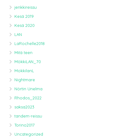
jenkkireissu
Kesä 2019
Kesä 2020
LAN
LaRochelle2018
Mitä teen
MökkiLAN_70
MokkilanL
Nightmare
Nörtin Unelma
Rhodos_2022
saksa2023
tandem-reissu
Torino2017
Uncategorized