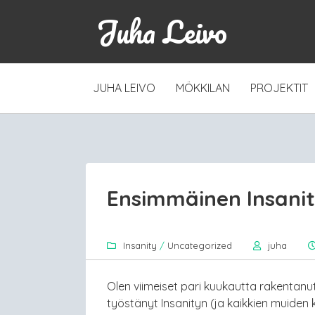
Juha Leivo
SKIP
JUHA LEIVO
MÖKKILAN
PROJEKTIT
TO
CONTENT
Ensimmäinen Insani
Insanity
/
Uncategorized
juha
Olen viimeiset pari kuukautta rakentanut 
työstänyt Insanityn (ja kaikkien muiden