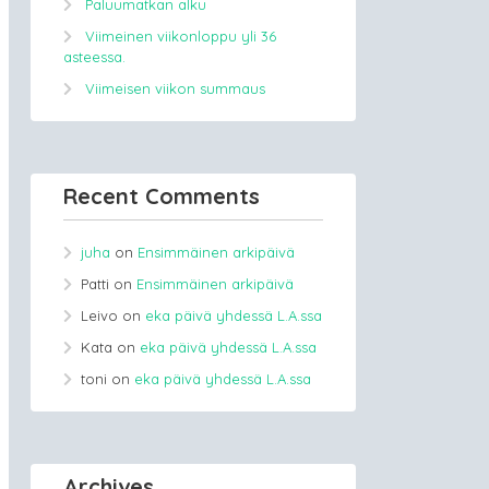
Paluumatkan alku
Viimeinen viikonloppu yli 36
asteessa.
Viimeisen viikon summaus
Recent Comments
juha
on
Ensimmäinen arkipäivä
Patti
on
Ensimmäinen arkipäivä
Leivo
on
eka päivä yhdessä L.A.ssa
Kata
on
eka päivä yhdessä L.A.ssa
toni
on
eka päivä yhdessä L.A.ssa
Archives