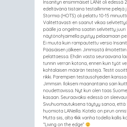
Insanityn ensimmäiset LANit oli edessä 2
edeltävänä tiistaina testaillimme pelej
Stormia (HOTS) oli pelattu 10-15 minuutt
Valitettavasti en saanut vikaa selvitetty
päälle ja ongelma saatiin selvitetty juu
näytönohjaimella pystyy pelaamaan pel
Ei muuta kuin rampautettu versio Insani
Pääsiäisen jälkeen Jimmsistä ilmoitettii
pelattaessa. Ehdin vasta seuraavana l
tunnin verran kotona, ennen kuin työt vei
kohtalaisen määrän testejä. Testit osoi
rikki. Parempien testausohjeiden kanss
Jimmsiin. Ilokseni maanantaina sain kuitta
noudettavissa. Nyt kun olen taas Suom
kasaan. Seuraavaksi edessä on sleevau
Sivuhuomautuksena täytyy sanoa, että vaikk
huomiota LANeilla. Kotelo on pirun onnis
Mutta siis, alta 4kk vanha todella kallis
“Living on the edge”