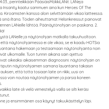
4.03., perinteikkään PääsiäisMökkiLANit. LANeja
ä ja Insanity kaatui sammuen aina kun Heroes Of The
ia. Kiroamisten kanssa aloin selvittämään vikaa laitteessa.
ä sinä iltana. Töiden aiheuttamat Helsinkireissut painoivat
ri ennen LANeille lähtöä. Päänäytönohjain on paskana. 2.
iä!
tystä LANeille ja näytönohjain matkalla takuuhuoltoon.
n että näytönohjaimessa ei ole vikaa, se ei kaadu HOTSia
auantaina hakemaan ja testaamaan näytönohjainta noin
vät ulkomaille. Tuon tunnin aikana sain ajettua
ttivat oikeaksi aikaisemman diagnoosini: näytönohjain on
a tiputin näytönohjaimen samana lauantaina takaisin
uksen, että totta tosiaan laite on rikki, uusi on
essa voin noutaa näytönohjaimen ja parsia koneen
s.
a laite oli vielä viimeistelyä vailla se silti keräsi
tunut.
 kone ja ensimmäinen osa käynyt takuukäsittelyn läpi.