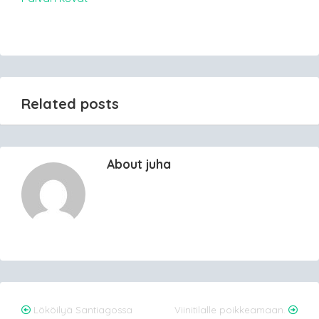
Related posts
About juha
Post
Lököilyä Santiagossa
Viinitilalle poikkeamaan.