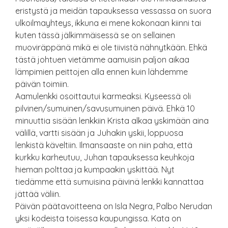
eristystä ja meidän tapauksessa vessassa on suora
ulkoilmayhteys, ikkuna ei mene kokonaan kiinni tai
kuten tässä jälkimmäisessä se on sellainen
muoviräppänä mikä ei ole tiivistä nähnytkään. Ehkä
tästä johtuen vietämme aamuisin paljon aikaa
lämpimien peittojen alla ennen kuin lähdemme
päivän toimiin.
Aamulenkki osoittautui karmeaksi. Kyseessä oli
pilvinen/sumuinen/savusumuinen päivä. Ehkä 10
minuuttia sisään lenkkiin Krista alkaa yskimään aina
välillä, vartti sisään ja Juhakin yskii, loppuosa
lenkistä käveltiin. Ilmansaaste on niin paha, että
kurkku karheutuu, Juhan tapauksessa keuhkoja
hieman polttaa ja kumpaakin yskittää. Nyt
tiedämme että sumuisina päivinä lenkki kannattaa
jättää väliin.
Päivän päätavoitteena on Isla Negra, Palbo Nerudan
yksi kodeista toisessa kaupungissa. Kata on