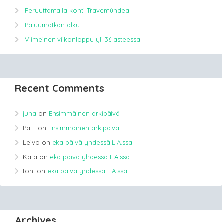
Peruuttamalla kohti Travemündea
Paluumatkan alku
Viimeinen viikonloppu yli 36 asteessa.
Recent Comments
juha
on
Ensimmäinen arkipäivä
Patti
on
Ensimmäinen arkipäivä
Leivo
on
eka päivä yhdessä L.A.ssa
Kata
on
eka päivä yhdessä L.A.ssa
toni
on
eka päivä yhdessä L.A.ssa
Archives