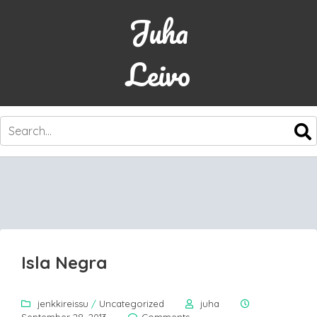
Juha
Leivo
SKIP
TO
CONTENT
Isla Negra
jenkkireissu
/
Uncategorized
juha