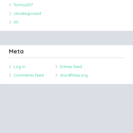
Torino2017
Uncategorized
XX
Meta
Log in
Entries feed
Comments feed
WordPress.org