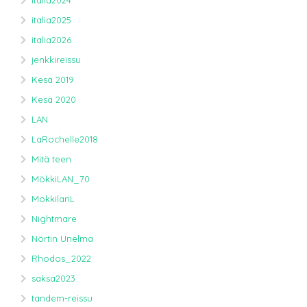
italia2024
italia2025
italia2026
jenkkireissu
Kesä 2019
Kesä 2020
LAN
LaRochelle2018
Mitä teen
MökkiLAN_70
MokkilanL
Nightmare
Nörtin Unelma
Rhodos_2022
saksa2023
tandem-reissu