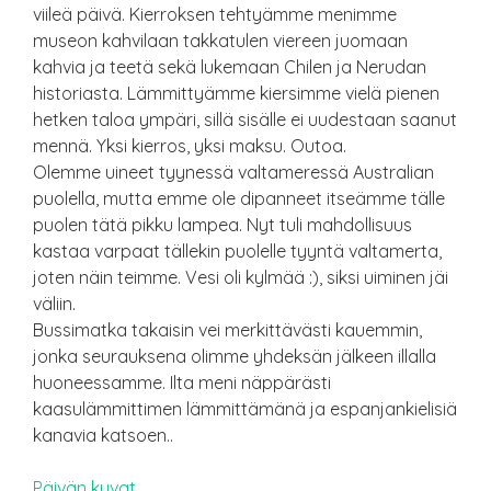
viileä päivä. Kierroksen tehtyämme menimme
museon kahvilaan takkatulen viereen juomaan
kahvia ja teetä sekä lukemaan Chilen ja Nerudan
historiasta. Lämmittyämme kiersimme vielä pienen
hetken taloa ympäri, sillä sisälle ei uudestaan saanut
mennä. Yksi kierros, yksi maksu. Outoa.
Olemme uineet tyynessä valtameressä Australian
puolella, mutta emme ole dipanneet itseämme tälle
puolen tätä pikku lampea. Nyt tuli mahdollisuus
kastaa varpaat tällekin puolelle tyyntä valtamerta,
joten näin teimme. Vesi oli kylmää :), siksi uiminen jäi
väliin.
Bussimatka takaisin vei merkittävästi kauemmin,
jonka seurauksena olimme yhdeksän jälkeen illalla
huoneessamme. Ilta meni näppärästi
kaasulämmittimen lämmittämänä ja espanjankielisiä
kanavia katsoen..
Päivän
kuvat