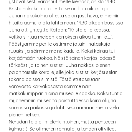
ystävällisesti varannut meille kierrosajan klo 14.40.
Krista näkökulma oli, että se on liian aikaisin ja
Juhan näkökulma oli että se on just hyvä, ei me niin
hitaita aamulla olla lähtemään. 14.30 aikaan bussissa
Juha otti yhteyttä Kataan: “Krista oli oikeassa,
voitko siirtää meidän kierroksen alkua tunnilla….”.
Päästyämme perille ostimme jotain lihataskuja
ruuaksi ja söimme me ne kadulla. Kaksi koiraa tuli
kerjäämään ruokaa. Näistä toinen kerjäsi edessä
törkeästi ja toinen siististi. Juha nakkasi pienen
palan toiselle koiralle, sille joka siististi kerjäsi selän
takana poissa silmistä. Tästä etutassuaan
varovasta karvakasasta saimme näin
matkakumppanin aina museolle saakka. Kaksi tuntia
myöhemmin museolta poistuttaessa koira oli yhä
samassa paikassa ja lähti seuraamaan meitä vielä
pienen hetken.
Nerudan talo oli mielenkiintoinen, mutta penteeen
kylmä :-). Se oli meren rannalla ja tänään oli viileä,