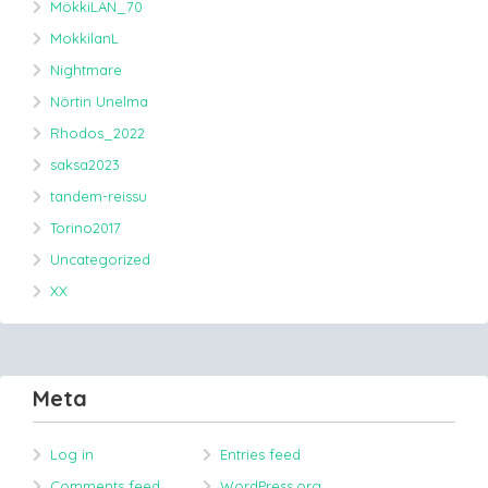
MökkiLAN_70
MokkilanL
Nightmare
Nörtin Unelma
Rhodos_2022
saksa2023
tandem-reissu
Torino2017
Uncategorized
XX
Meta
Log in
Entries feed
Comments feed
WordPress.org