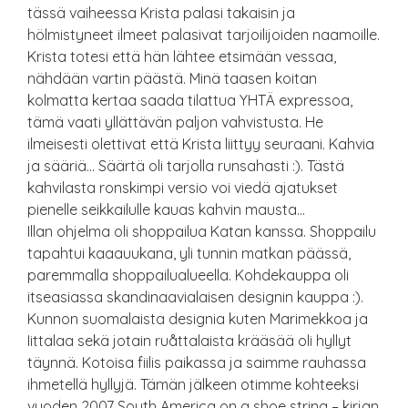
tässä vaiheessa Krista palasi takaisin ja
hölmistyneet ilmeet palasivat tarjoilijoiden naamoille.
Krista totesi että hän lähtee etsimään vessaa,
nähdään vartin päästä. Minä taasen koitan
kolmatta kertaa saada tilattua YHTÄ expressoa,
tämä vaati yllättävän paljon vahvistusta. He
ilmeisesti olettivat että Krista liittyy seuraani. Kahvia
ja sääriä… Säärtä oli tarjolla runsahasti :). Tästä
kahvilasta ronskimpi versio voi viedä ajatukset
pienelle seikkailulle kauas kahvin mausta…
Illan ohjelma oli shoppailua Katan kanssa. Shoppailu
tapahtui kaaauukana, yli tunnin matkan päässä,
paremmalla shoppailualueella. Kohdekauppa oli
itseasiassa skandinaavialaisen designin kauppa :).
Kunnon suomalaista designia kuten Marimekkoa ja
Iittalaa sekä jotain ruåttalaista krääsää oli hyllyt
täynnä. Kotoisa fiilis paikassa ja saimme rauhassa
ihmetellä hyllyjä. Tämän jälkeen otimme kohteeksi
vuoden 2007 South America on a shoe string – kirjan