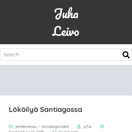
Juha
Leivo
SKIP
TO
CONTENT
Lököilyä Santiagossa
jenkkireissu
/
Uncategorized
juha