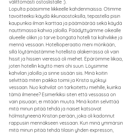
välittömästi ostoslistalle :).
Lopulta pääsimme liikkeelle kahdenmaissa. Otimme
tavoitteeksi käydä ikkunaostoksilla, tepastella pisin
kaupunkia ilman karttaa ja päämäärää sekä käydä
nauttimassa kahvia jaloilla. Päädyttyämme oikealle
alueelle olikin jo tarve bongata hotelli tai kahviliike ja
mennä vessaan. Hotellioperaatio meni mönkään,
sillä löytämästämme hotellista alakerrassa oli vain
hissit ja hissien vieressä oli miehet. Epäröimme liikaa,
joten hotellin käyttö meni ohi suun. Löysimme
kahvilan jaloilla ja sinne sisään siis. Minä koitin
selvittää miten paikka toimii ja Krista syöksyi
vessaan. Nuo kahvilat on tarkoitettu miehille, kuinka
tämä ilmenee? Esimerkiksi siten että vessassa on
vain pisuaari, ei mitään muuta. Minä koitin selvittää
mitä minun pitää tehdä ja naiset katsoivat
hölmistyneenä Kristan perään, joka oli kadonnut
rappusiin mennäkseen vessaan. Kun minä ymmärsin
mitä minun pitää tehdä tilasin yhden expresson,