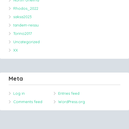
Rhodos_2022
saksa2023
tandem-reissu
Torino2017
Uncategorized
XX
Meta
Log in
Entries feed
Comments feed
WordPress.org