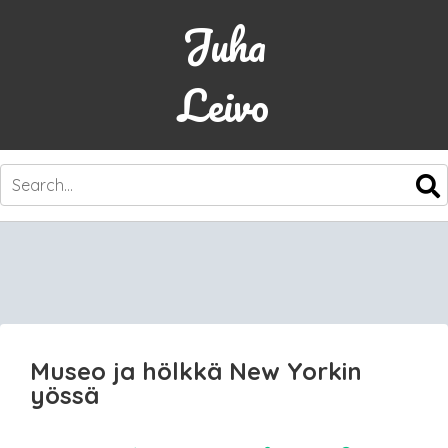
Juha
Leivo
SKIP
TO
CONTENT
Museo ja hölkkä New Yorkin
yössä