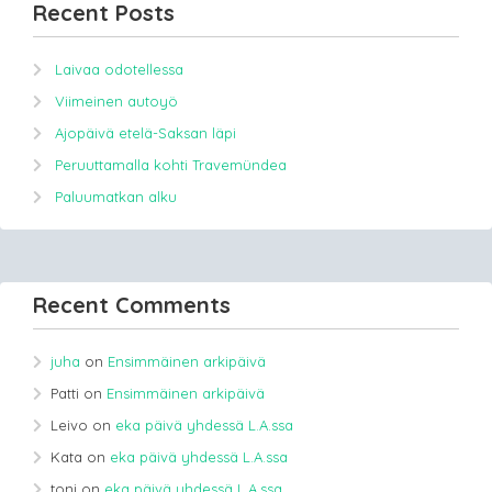
Recent Posts
Laivaa odotellessa
Viimeinen autoyö
Ajopäivä etelä-Saksan läpi
Peruuttamalla kohti Travemündea
Paluumatkan alku
Recent Comments
juha
on
Ensimmäinen arkipäivä
Patti
on
Ensimmäinen arkipäivä
Leivo
on
eka päivä yhdessä L.A.ssa
Kata
on
eka päivä yhdessä L.A.ssa
toni
on
eka päivä yhdessä L.A.ssa