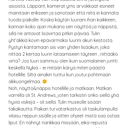
asioista. Läppärit, kamerat yms arvokkaat esineet
mainitaan erikseen ja sanotaan että niitä ei kannata
tuoda paikalle. Koska käytän luuriani ihan kaikkeen,
kannan koko ajan mukana sen näyttöä ja näppistä,
sillä ne antavat lisävirtaa pitkin päivää. Tulin
yht’äkkiä kovin epävarmaksi luurini akun kestosta.
Pystyn kantamaan siis vain yhden lisäakun, joka
riittää 2 kertaa luurin lataamiseen täyteen , riittääkö
virta? Jos luuri sammuu olen kuin suomalainen juntti
keskellä Nykiä – ei mitään käryä miten päästä
hotellille. Siltä ainakin tuntui kun joutui pohtimaan
akkuongelmaa.
Noh, näyttö&näppis hotellille ja matkaan. Matkan
varrella oli St. Andrews, joten tarkistin onko siellä yhä
hyviä viskejä – oli siellä. Tulin museolle sisään
takakautta. Paikan turvatarkastus oli taskulampulla
vilaisu reppun sisälle ja sitten ohjeet mistä saa ostaa
liput. En nähnyt narikkaa missään, eikä repusta