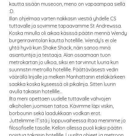
kautta sisään museoon, meno on vapaampaa siellä
:D.
Illan ohjelmaa varten nakkasin viestiä yhdelle CS
tuttavalle ja sovimme tapaavamme St Andrewssa.
Koska minulla oli aikaa käsissä päätin mennä Wendy
burgeriravintolan kautta hotellille. Wendy’s ei ole
yhtä hyvä kuin Shake Shack, näin sanoo minä
asiantuntija ja testaaja. Alan osaamaan tuon
metrokartan jo ulkoa, siksi en tarvinnut luuria kun
suunnistin metroilla hotellille. Päättäväisesti vedin
väärällä linjalle ja melkein Manhattanin eteläkärkeen
saakka koska kyseessä oli pikalinja. Sitten luurin
avulla takaisin hotellille…
Ilta meni opettaen uudelle tuttavalle vahvojen
alkoholien juomisen taitoa. Kävimme läpi viskin,
borbounin sekä laadukkaan vodkan erot.
Juttelimme IT:stä j loppuvaiheessa iltaa menimme jo
filosofiselle tasolle. Kellon ollessa puoli kaksi päätin
poistua takaisin hotellille. Luurilta ohjeet ja metroon.