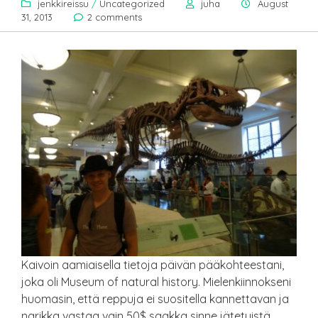
jenkkireissu
/
Uncategorized
juha
August
31, 2013
2 comments
Kaivoin aamiaisella tietoja päivän pääkohteestani,
joka oli Museum of natural history. Mielenkiinnokseni
huomasin, että reppuja ei suositella kannettavan ja
narikka vastaa vain 50$ saakka sinne jätetyistä