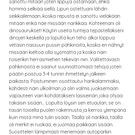
sanottu mitään joten lippuja ostamaan, ehkä
homma selkiää siellä. Lipun ostettuani lähdin
seikkailemaan, koska repusta ei sanottu vieläkään
mitään enkä näe missään narikkaa. Kohteenani oli
dinosaurukset! Käytin useita tunteja tepastellakseni
dinojen keskellä ja lopulta kun teho alkoi loppua
vetäsin nassuun pussin pähkinöitä, koska en nähnyt
missään kieltoa olla syömättä ja koska näin
toisenkin herrasmiehen tekevän niin. Valitettavasti
pähkinöistä ei saanut suunnattomasti tehoja joten
päätin poistua 3-4 tunnin ihmettelyn jälkeen
paikasta. Poistuminen osoittautui hankalammaksi,
kahdesti näin ulkoilman ja olin valmis juoksemaan
vapauteen vain kohdatakseni lasiseinän joka ohjaa
takaisin sisään… Lopulta löysin sen etuaulan, se on
tasan toisella puolen rakennusta ja kerros ylempänä
kuin mistä minä tulin sisään. Täällä oli narikka, täällä
oli merkit ei ruokaa, ei juomaa paikkaan sisään.
Suosittelen lämpimästi menemään autoparkin