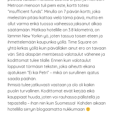
Metroon menoon tuli pieni este, kortti totesi
“insufficient funds”. Minulla on 7 päivän kortti, joka
mielestäni pitäisi kattaa vielä tämä päivä, mutta en
ollut varma enkä tuossa vaiheessa jaksanut alkaa
säätämään. Matkaa hotellille on 3.8 kilometriä, on
lämmin New Yorkin yö, joten tassua toisen eteen ja
ihmettelemään kaupunkia yöllä. Time Square on
yhtä kirkas yöllä kuin päivälläkin ainut ero on taivaan
väri. Siitä alaspäin mentäessä valotaulut vähenee ja
kodittomat tulee tilalle. Ennen kuin valotaulut
loppuivat törmäsin tekstiin, joka aiheutti ekana
ajatuksen “Ei kai Petri” – mikä on surullinen ajatus
saada päähän.
Ihmisiä tulee jatkuvasti vastaan ja olo oli kaikin
puolin turvallinen. Kodittomat eivät kerjää eikä
kauppiaat huuda, joten voi rauhassa pällistellä ja
tepastella – ihan niin kuin Suomessa! Kahden aikaan
hotellilla siirryin blogaamatta nukkumaan