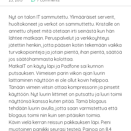
23, 2013
7 comments
Nyt on talon IT sammutettu. Ylimääräiset serverit,
huoltokoneet ja verkot on sammuttettu. Kristalle on
annettu ohjeet mitä otetaan irti seinästä kun hän
lähtee matkaan. Peruspalvelut ja verkkoyhteys
jätettiin henkiin, jotta pääsen kotiin tekemään vaikka
turvakopiointeja ja jotain pientä, ihan pientä, säätöä
jos säätöhammasta kolottaa.
MatkaIT on käyty läpi ja Padfone sai kunnon
putsauksen. Viimeisen parin viikon ajan luurin
laittaminen näyttöön ei ole ollut kovin helppoa.
Tänään viimein viitsin ottaa kompressorin ja pinsetit
käyttöön. Nyt luurin liittimet on putsattu ja luuri toimii
näyttönsä kanssa kuten pitää. Tämä blogaus
tehdään luurin avulla, jotta saan varmistettua että
blogaus toimii niin kuin sen pitäisikin toimia.
Kävin vielä kerran reissun pakkauksen läpi. Pieni
muotoinen paniikki seurasi testeä. Painoa on 8.4