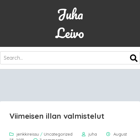
Juha
Leivo
SKIP
TO
CONTENT
Viimeisen illan valmistelut
jenkkireissu
/
Uncategorized
juha
August