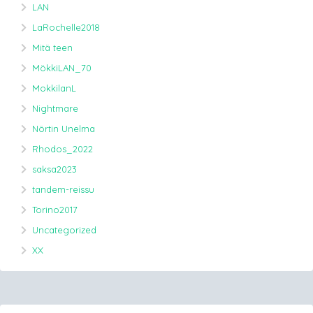
LAN
LaRochelle2018
Mitä teen
MökkiLAN_70
MokkilanL
Nightmare
Nörtin Unelma
Rhodos_2022
saksa2023
tandem-reissu
Torino2017
Uncategorized
XX