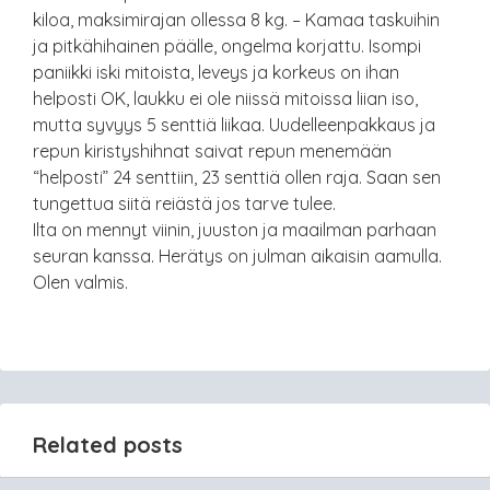
kiloa, maksimirajan ollessa 8 kg. – Kamaa taskuihin
ja pitkähihainen päälle, ongelma korjattu. Isompi
paniikki iski mitoista, leveys ja korkeus on ihan
helposti OK, laukku ei ole niissä mitoissa liian iso,
mutta syvyys 5 senttiä liikaa. Uudelleenpakkaus ja
repun kiristyshihnat saivat repun menemään
“helposti” 24 senttiin, 23 senttiä ollen raja. Saan sen
tungettua siitä reiästä jos tarve tulee.
Ilta on mennyt viinin, juuston ja maailman parhaan
seuran kanssa. Herätys on julman aikaisin aamulla.
Olen valmis.
Related posts