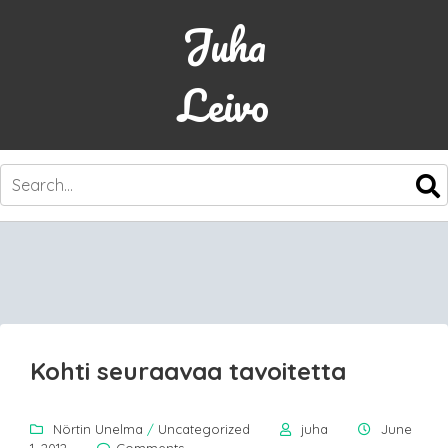
Juha
Leivo
SKIP
TO
CONTENT
Kohti seuraavaa tavoitetta
Nörtin Unelma
/
Uncategorized
juha
June