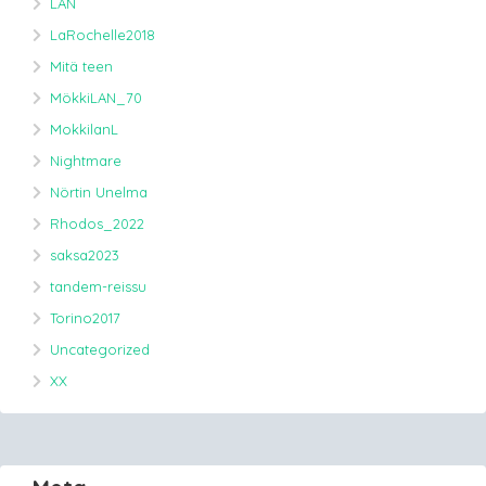
LAN
LaRochelle2018
Mitä teen
MökkiLAN_70
MokkilanL
Nightmare
Nörtin Unelma
Rhodos_2022
saksa2023
tandem-reissu
Torino2017
Uncategorized
XX