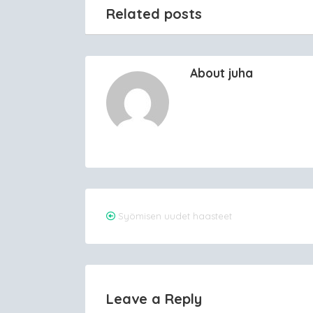
Related posts
About juha
Post
Syömisen uudet haasteet
navigation
Leave a Reply