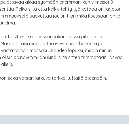
i pelottavaa alkaa syömään enemmän, kun viimeiset 9
ttia. Pelko siitä että kaikki tehty työ katoaa on järjetön,
trimmauksella saavuttaa joulun tilan mikä itsessään on jo
 unelma.
autta sitten. Ero massan jakaumassa pitäisi olla
ä. Massa pitäisi muodostua enemmän lihaksista ja
vasta tämän massakuukauden lopuksi, milloin minun
n olisin painavimmilläni ikinä, siitä sitten trimmataan rasvaa
lle :).
on sekä vatsan jatkuva tarkkailu. Näillä eteenpäin.