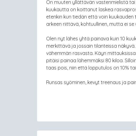
On muuten yllättävän vastenmielistä ta
kuukautta on koittanut laskea rasvaprosen
etenkin kun tiedän että voin kuukauden 
arkeen riittävä, kohtuullinen, mutta ei se
Olen nyt lähes yhtä painava kuin 10 kuuk
merkittävä ja jossain tilanteissa näkyv
vähemmän rasvasta. Käyn mittauksissa 
pitäisi painaa lähemmäksi 80 kiloa. Silloi
taas pois, niin että lopputulos on 10% tai a
Runsas syöminen, kevyt treenaus ja pain