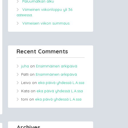
Paluumatkan alku
Viimeinen viikonloppu yli 36
asteessa.
Viimeisen viikon summaus
Recent Comments
juha
on
Ensimmäinen arkipäivä
Patti
on
Ensimmäinen arkipäivä
Leivo
on
eka päivä yhdessä L.A.ssa
Kata
on
eka päivä yhdessä L.A.ssa
toni
on
eka päivä yhdessä L.A.ssa
Archives