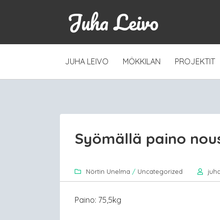
Juha Leivo
SKIP
JUHA LEIVO
MÖKKILAN
PROJEKTIT
TO
CONTENT
Syömällä paino nou
Nörtin Unelma
/
Uncategorized
juh
Paino: 75,5kg