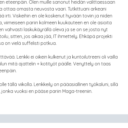
ten eteenpäin. Olen muille sanonut heidän valittaessaan
a ottaa omasta neuvosta vaari. Tutkittuani arkeani
rti. Viskeihin en ole koskenut hyvään toviin ja niiden
, viimeiseen pariin kolmeen kuukauteen en ole asioita
en vahvasti laskukäyrällä oleva ja se on se josta nyt
oilu, sitten, jos aikaa jää, IT ihmettely. Ehkäpä projekti
 on vielä suffelisti potkua.
ttävää. Lenkki ei oikein kulkenut ja kuntoilutreeni oli vailla
ilun mitä ajattelin + kotityöt päälle. Venyttely on taas
teenpäin.
e tällä viikolla. Lenkkeily on pääasiallinen työkaluni, sillä
 jonka vuoksi en pääse pariin Maga-treeniin.