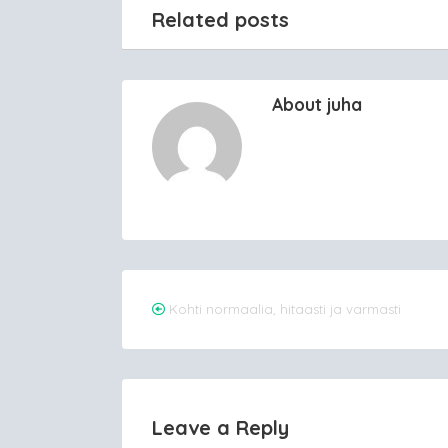
Related posts
About juha
Post
Kohti normaalia, hitaasti ja varmasti
navigation
Leave a Reply