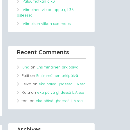
Paluumatkan alku
Viimeinen viikonloppu yli 36
asteessa.
Viimeisen viikon summaus
Recent Comments
juha
on
Ensimmäinen arkipäivä
Patti
on
Ensimmäinen arkipäivä
Leivo
on
eka päivä yhdessä L.A.ssa
Kata
on
eka päivä yhdessä L.A.ssa
toni
on
eka päivä yhdessä L.A.ssa
Archives