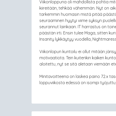
Viikonloppuna oli mahdollista pohtia mi
kiireitään, tehkää vähemmän. Nyt on aik
tarkemmin huomasin mistä pitää päästää i
seuraaminen hyytyi viime syksyn puolella
seurannut lainkaan. IT harrastus on toin
päästän irti. Ensin tulee Maga, sitten kunt
Insanity lykkäytyy vuodella, Nightmaressa
Viikonlopun kuntoilu ei ollut mitään järisy
motivaatiota. Tein kuitenkin kaiken kunto
aloitettu, nyt se sitä aletaan viemään e
Minitavoitteena on laskea paino 72.x tasoll
loppuviikosta edessä on isompi työjuttu,