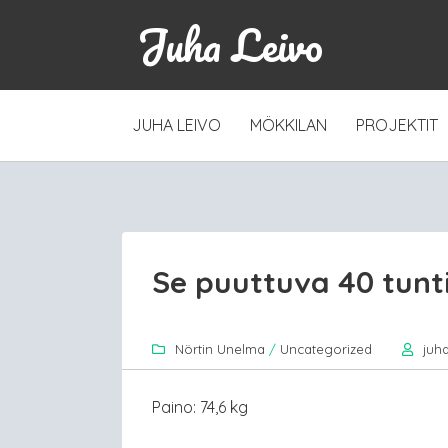
Juha Leivo
SKIP
JUHA LEIVO
MÖKKILAN
PROJEKTIT
TO
CONTENT
Se puuttuva 40 tunti
Nörtin Unelma
/
Uncategorized
juh
Paino: 74,6 kg