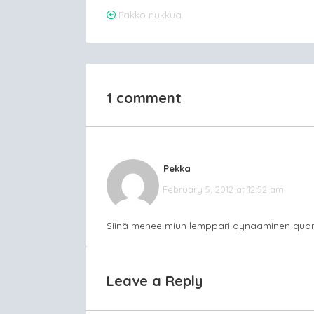
Post
Pakko nukkua
navigation
1 comment
Pekka
February 5, 2012 at 12:52 am
Siinä menee miun lemppari dynaaminen quartett
Leave a Reply