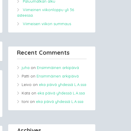
Paluumatkan alku
Viimeinen viikonloppu yli 36
asteessa.
Viimeisen viikon summaus
Recent Comments
juha
on
Ensimmäinen arkipäivä
Patti
on
Ensimmäinen arkipäivä
Leivo
on
eka päivä yhdessä L.A.ssa
Kata
on
eka päivä yhdessä L.A.ssa
toni
on
eka päivä yhdessä L.A.ssa
Archives