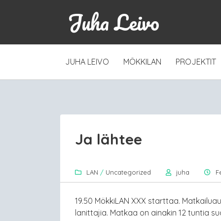
Juha Leivo
SKIP
JUHA LEIVO
MÖKKILAN
PROJEKTIT
TO
CONTENT
Ja lähtee
LAN
/
Uncategorized
juha
F
19.50 MökkiLAN XXX starttaa. Matkailuau
lanittajia. Matkaa on ainakin 12 tuntia 