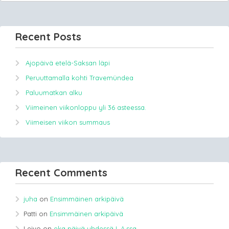
Recent Posts
Ajopäivä etelä-Saksan läpi
Peruuttamalla kohti Travemündea
Paluumatkan alku
Viimeinen viikonloppu yli 36 asteessa.
Viimeisen viikon summaus
Recent Comments
juha
on
Ensimmäinen arkipäivä
Patti
on
Ensimmäinen arkipäivä
Leivo
on
eka päivä yhdessä L.A.ssa