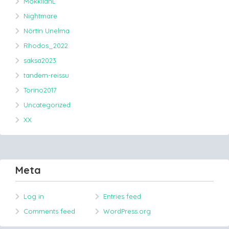
MokkilanL
Nightmare
Nörtin Unelma
Rhodos_2022
saksa2023
tandem-reissu
Torino2017
Uncategorized
XX
Meta
Log in
Entries feed
Comments feed
WordPress.org