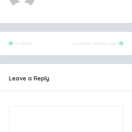
Post
Ja lähtee
Junabaari-quotes, osa 1
navigation
Leave a Reply