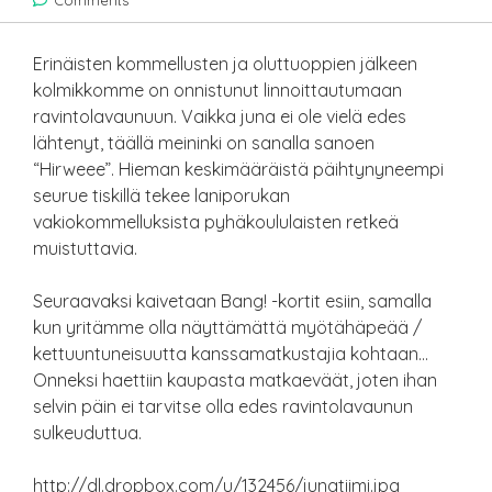
Comments
Erinäisten kommellusten ja oluttuoppien jälkeen
kolmikkomme on onnistunut linnoittautumaan
ravintolavaunuun. Vaikka juna ei ole vielä edes
lähtenyt, täällä meininki on sanalla sanoen
“Hirweee”. Hieman keskimääräistä päihtynyneempi
seurue tiskillä tekee laniporukan
vakiokommelluksista pyhäkoululaisten retkeä
muistuttavia.
Seuraavaksi kaivetaan Bang! -kortit esiin, samalla
kun yritämme olla näyttämättä myötähäpeää /
kettuuntuneisuutta kanssamatkustajia kohtaan…
Onneksi haettiin kaupasta matkaeväät, joten ihan
selvin päin ei tarvitse olla edes ravintolavaunun
sulkeuduttua.
http://dl.dropbox.com/u/132456/junatiimi.jpg