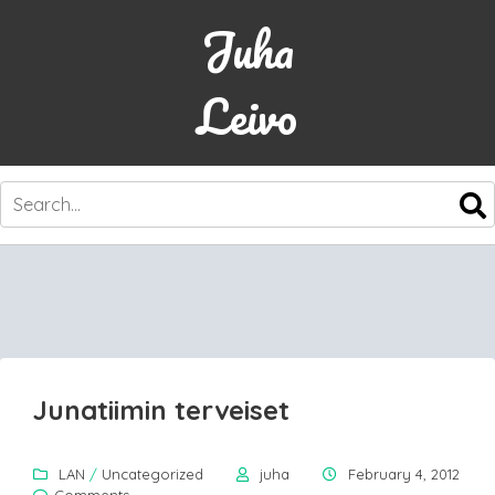
Juha
Leivo
SKIP
TO
CONTENT
Junatiimin terveiset
LAN
/
Uncategorized
juha
February 4, 2012