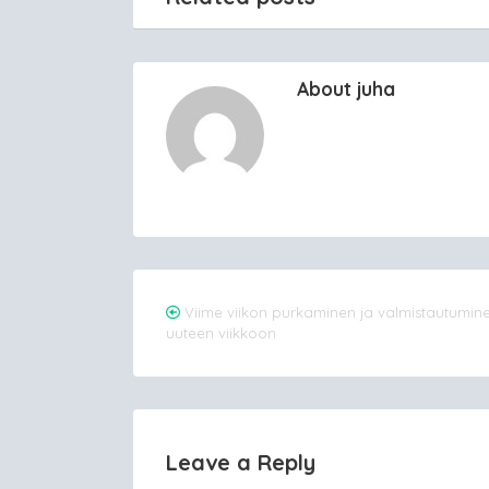
About juha
Post
Viime viikon purkaminen ja valmistautumin
uuteen viikkoon
navigation
Leave a Reply