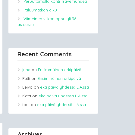
Peruuttamalla kohti Travemündea
Paluumatkan alku
Viimeinen viikonloppu yli 36
asteessa.
Recent Comments
juha
on
Ensimmäinen arkipäivä
Patti
on
Ensimmäinen arkipäivä
Leivo
on
eka päivä yhdessä L.A.ssa
Kata
on
eka päivä yhdessä L.A.ssa
toni
on
eka päivä yhdessä L.A.ssa
Archives