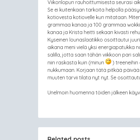
Viikonlopun rauhoittumisesta seurasi ai
Se ei kuitenkaan tarkoita helpolla pääsyä.
kotiovesta kotiovelle kun mitataan. Mite
grammaa kanaa ja 100 grammaa wokkivi
kanaa ja Krista heitti sekaan kivasti re
Kyseinen lounaslaatikko osoittautui juuri
aikana meni vielä yksi energiapatukka nass
salilla, jotta saan tähän viikkoon pari s
niin raskasta kuin (minun
) treeneihin 
nukkumaan. Korjaan tätä pitkää päivää l
muuten tarvii tilata nyt nyt. Se osoittaut
Unelmoin huomenna töiden jälkeen käyvän
Related posts