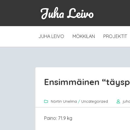
Juha Leivo
SKIP
JUHA LEIVO
MÖKKILAN
PROJEKTIT
TO
CONTENT
Ensimmäinen “täysp
Nörtin Unelma
/
Uncategorized
juh
Paino: 71.9 kg