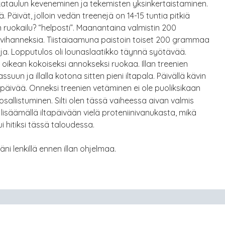
kataulun keveneminen ja tekemisten yksinkertaistaminen.
 Päivät, jolloin vedän treenejä on 14-15 tuntia pitkiä
n ruokailu? “helposti”. Maanantaina valmistin 200
hanneksia. Tiistaiaamuna paistoin toiset 200 grammaa
huja. Lopputulos oli lounaslaatikko täynnä syötävää.
 oikean kokoiseksi annokseksi ruokaa. Illan treenien
uun ja illalla kotona sitten pieni iltapala. Päivällä kävin
alipäivää. Onneksi treenien vetäminen ei ole puoliksikaan
osallistuminen. Silti olen tässä vaiheessa aivan valmis
isäämällä iltapäivään vielä proteniinivanukasta, mikä
ui hitiksi tässä taloudessa.
i lenkillä ennen illan ohjelmaa.