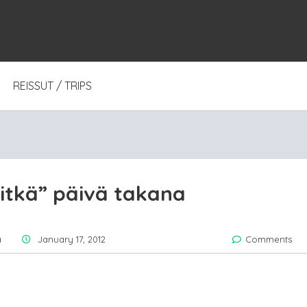
REISSUT / TRIPS
itkä” päivä takana
a
January 17, 2012
Comments