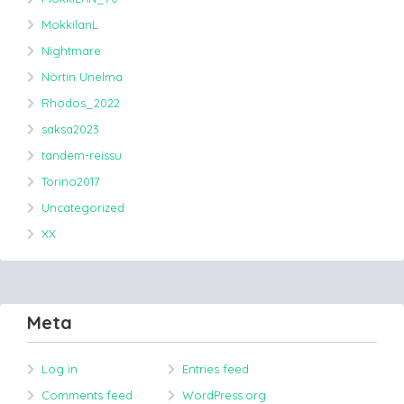
MokkilanL
Nightmare
Nörtin Unelma
Rhodos_2022
saksa2023
tandem-reissu
Torino2017
Uncategorized
XX
Meta
Log in
Entries feed
Comments feed
WordPress.org