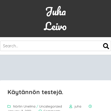
Juha
Leivo
SKIP
TO
CONTENT
Käytännön testejä.
Nörtin Unelma
/
Uncategorized
juha