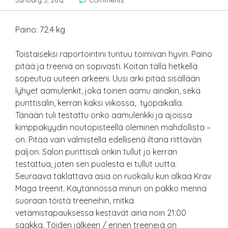
January 3, 2012
Comments
Paino: 72.4 kg
Toistaiseksi raportointini tuntuu toimivan hyvin. Paino
pitää ja treeniä on sopivasti. Koitan tällä hetkellä
sopeutua uuteen arkeeni. Uusi arki pitää sisällään
lyhyet aamulenkit, joka toinen aamu ainakin, sekä
punttisalin, kerran kaksi viikossa, työpaikalla.
Tänään tuli testattu onko aamulenkki ja ajoissa
kimppakyydin noutopisteellä oleminen mahdollista –
on. Pitää vain valmistella edellisenä iltana riittävän
paljon. Salon punttisali onkin tullut jo kerran
testattua, joten sen puolesta ei tullut uutta.
Seuraava taklattava asia on ruokailu kun alkaa Krav
Maga treenit. Käytännössä minun on pakko mennä
suoraan töistä treeneihin, mitkä
vetämistapauksessa kestävät aina noin 21:00
saakka. Töiden jälkeen / ennen treenejä on