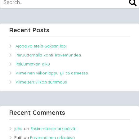
Recent Posts
Ajopäivä etelä-Saksan läpi
Peruuttamalla kohti Travemündea
Paluumatkan alku
Viimeinen viikonloppu yli 36 asteessa.
Viimeisen viikon summaus
Recent Comments
juha
on
Ensimmäinen arkipäivä
Patti
on
Ensimmäinen arkipäivä