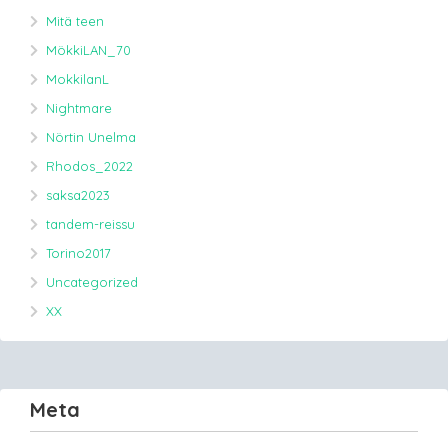
Mitä teen
MökkiLAN_70
MokkilanL
Nightmare
Nörtin Unelma
Rhodos_2022
saksa2023
tandem-reissu
Torino2017
Uncategorized
XX
Meta