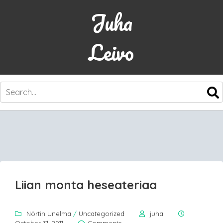
Juha
Leivo
SKIP
TO
CONTENT
Liian monta heseateriaa
Nörtin Unelma
/
Uncategorized
juha