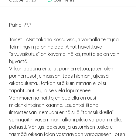
October 31, 2011
Comments
Paino: ??.?
Toiset LANit takana kossuvissyn voimalla tehtynä.
Toimii hyvin ja on halpaa. Ainut havaittava
“sivuvaikutus” on kovempi nälkä, mutta se on vain
hyvästä.
Viikonloppuna ei tullut punnerrettua, joten olen
punnerrusohjelmassani taas hieman jäljessä
aikataulusta. Jatkan sitä kuin mitään ei olisi
tapahtunut. Kyllä se vielä läpi menee.
Vammojen ja haittojen puolella on uusi
mielenkiintoinen käänne. Lauantai-iltana
ilmaistessani riemuani erinäisillä “tanssiliikkeillä”
vahingoitin vasemman jalkani pikku varpaan melko
pahasti. Väritys, paksuus ja astumisen tuska ei
täsmää oikean jalan vastaavaan varpaaseen, joten