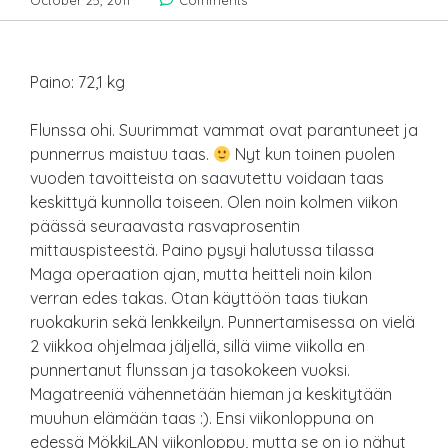
October 25, 2011
Comments
Paino: 72,1 kg
Flunssa ohi. Suurimmat vammat ovat parantuneet ja
punnerrus maistuu taas.
Nyt kun toinen puolen
vuoden tavoitteista on saavutettu voidaan taas
keskittyä kunnolla toiseen. Olen noin kolmen viikon
päässä seuraavasta rasvaprosentin
mittauspisteestä. Paino pysyi halutussa tilassa
Maga operaation ajan, mutta heitteli noin kilon
verran edes takas. Otan käyttöön taas tiukan
ruokakurin sekä lenkkeilyn. Punnertamisessa on vielä
2 viikkoa ohjelmaa jäljellä, sillä viime viikolla en
punnertanut flunssan ja tasokokeen vuoksi.
Magatreeniä vähennetään hieman ja keskitytään
muuhun elämään taas :). Ensi viikonloppuna on
edessä MökkiLAN viikonloppu, mutta se on jo nähyt