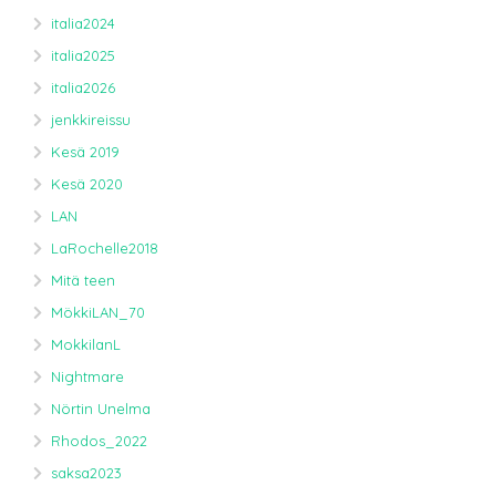
italia2024
italia2025
italia2026
jenkkireissu
Kesä 2019
Kesä 2020
LAN
LaRochelle2018
Mitä teen
MökkiLAN_70
MokkilanL
Nightmare
Nörtin Unelma
Rhodos_2022
saksa2023