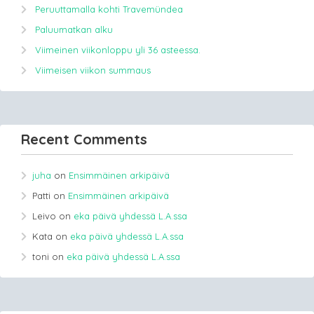
Peruuttamalla kohti Travemündea
Paluumatkan alku
Viimeinen viikonloppu yli 36 asteessa.
Viimeisen viikon summaus
Recent Comments
juha
on
Ensimmäinen arkipäivä
Patti
on
Ensimmäinen arkipäivä
Leivo
on
eka päivä yhdessä L.A.ssa
Kata
on
eka päivä yhdessä L.A.ssa
toni
on
eka päivä yhdessä L.A.ssa