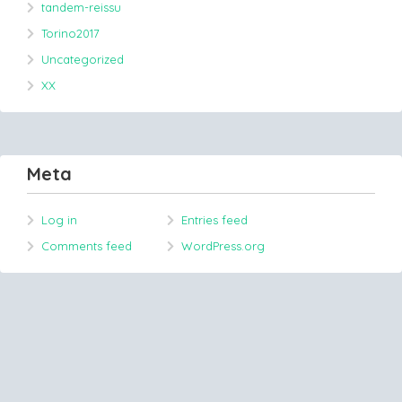
tandem-reissu
Torino2017
Uncategorized
XX
Meta
Log in
Entries feed
Comments feed
WordPress.org