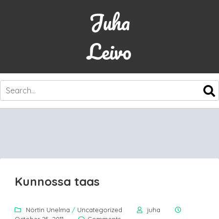
Juha
Leivo
SKIP
TO
CONTENT
Kunnossa taas
Nörtin Unelma
/
Uncategorized
juha