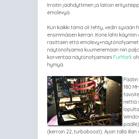
Irroitin jäähdyttimen ja laitoin eritystei
emolevyä.
Kun kaikki tämä oli tehty, vedin syvään 
ensimmäisen kerran. Kone lähti käyntiin a
rasittaen että emolevy+näytönohjaimet 
näytönohjaimia kuumenemaan niin paljoa e
korventaa näytönohjaimiani
FurMark
oh
hymyä.
Päätin
180 MH
tavoit
nettiä
lopult
Window
päälle
(kerroin 22, turboboost). Ajoin tällä illan v