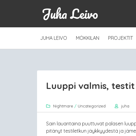
Juha Leivo
SKIP
JUHA LEIVO
MÖKKILAN
PROJEKTIT
TO
CONTENT
Luuppi valmis, testi
Nightmare
/
Uncategorized
juha
Sain lauantaina puuttuvat palasen luup
pitänyt testiletkun jäykkyydestä ja jäme