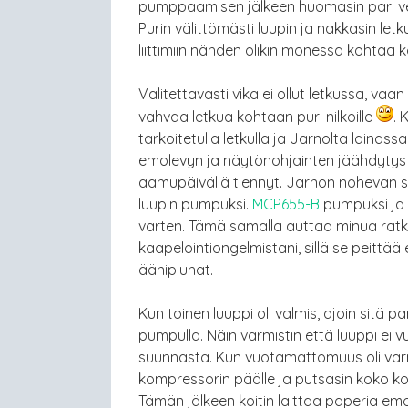
pumppaamisen jälkeen huomasin pari ves
Purin välittömästi luupin ja nakkasin let
liittimiin nähden olikin monessa kohtaa 
Valitettavasti vika ei ollut letkussa, vaa
vahvaa letkua kohtaan puri nilkoille
. 
tarkoitetulla letkulla ja Jarnolta lainas
emolevyn ja näytönohjainten jäähdytys k
aamupäivällä tiennyt. Jarnon nohevan s
luupin pumpuksi.
MCP655-B
pumpuksi ja
varten. Tämä samalla auttaa
minua rat
kaapelointiongelmistani, sillä se peittää
äänipiuhat.
Kun toinen luuppi oli valmis, ajoin sitä par
pumpulla. Näin varmistin että luuppi ei
suunnasta. Kun vuotamattomuus oli varm
kompressorin päälle ja putsasin koko kot
Tämän jälkeen koitin laittaa paperia emo