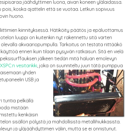
ipisaraa jäähdyttimen luona, aivan koneen ylälaidassa.
ku pois, koska ajattelin että se vuotaa. Letkun sopivuus
kovin huono.
n liittimien kiinnityksessä. Hätiköity päätös ja epäluottamus
Kotelon luuppi on kuitenkin nyt rakennettu sitä varten
sa olevalla akvaariopumpulla. Tarkoitus on testata riittääkö
äyttöä ennen kuin tilaan pysyvän ratkaisun. Sitä en vielä
peksisurffauksen jälkeen tiedän mitä haluan emolevyn
XSPC:n vesitankki
, joka on suunniteltu juuri tätä pumppua
kaisemaan yhden
 etupaneelin USB ja
i tuntia pelkällä
 vuoda mistään
istettu kenkäisin
elon sisällön pölystä ja mahdollisista metallihiukkasista.
levyn ja yläjäähdyttimen väliin, mutta se ei onnistunut.