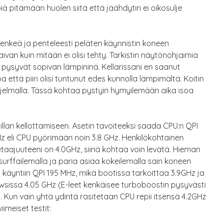
ppiä pitämään huolen siitä että jäähdytin ei oikosulje
henkeä ja penteleesti peläten käynnistin koneen
ivan kuin mitään ei olisi tehty. Tarkistin näytönohjaimia
pysyvät sopivan lämpininä. Kellarissani en saanut
ttä piiri olisi tuntunut edes kunnolla lämpimältä. Koitin
jelmalla. Tässä kohtaa pystyin hymyilemään aika isoa
 illan kellottamiseen. Asetin tavoiteeksi saada CPU:n QPI
z eli CPU pyörimään noin 3.8 GHz. Henkilökohtainen
etaajuuteeni on 4.0GHz, siinä kohtaa voin levätä. Hieman
 surffailemalla ja paria asiaa kokeilemalla sain koneen
a käyntiin QPI 195 MHz, mikä bootissa tarkoittaa 3.9GHz ja
sissa 4.05 GHz (E-leet kenkäisee turboboostin pysyvästi
). Kun vain yhtä ydintä rasitetaan CPU repii itsensä 4.2GHz
iimeiset testit: