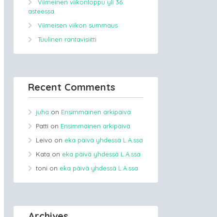
Viimeinen viikonloppu yli 36
asteessa.
Viimeisen viikon summaus
Tuulinen rantavisiitti
Recent Comments
juha
on
Ensimmäinen arkipäivä
Patti
on
Ensimmäinen arkipäivä
Leivo
on
eka päivä yhdessä L.A.ssa
Kata
on
eka päivä yhdessä L.A.ssa
toni
on
eka päivä yhdessä L.A.ssa
Archives