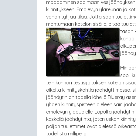
modaaminen sopimaan vesijäähdyksen 
kiinnitykseen. Emolevyn yläreunan ja kot
vähän tyhjää tilaa. Jotta saan tuulettim
mahtumaan kotelon sisälle, pitää tuulet
tasan 
kohdall
alkuper
jäähdyt
Minipor
sopii k
tein kunnon testisijoituksen kotelon sisä
oikeita kiinnityskohtia jäähdyttimessä, s
jäähdytin on todella lähellä Blueray as
yhden kiinnityspisteen pieleen sain jääh
emolevyn yläpuolelle. Lopulta jäähdytin t
keskellä jäähdytintä, joten uskon kiinnit
paljon tuulettimet ovat pielessä oikeast
todellista millipeliä.