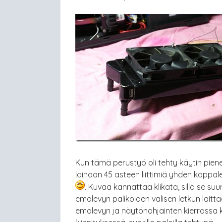
Kun tämä perustyö oli tehty käytin pienen
lainaan 45 asteen liittimiä yhden kappa
. Kuvaa kannattaa klikata, sillä se suu
emolevyn palikoiden välisen letkun lait
emolevyn ja näytönohjainten kierrossa k