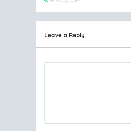
Post
Hard days work
navigation
Leave a Reply