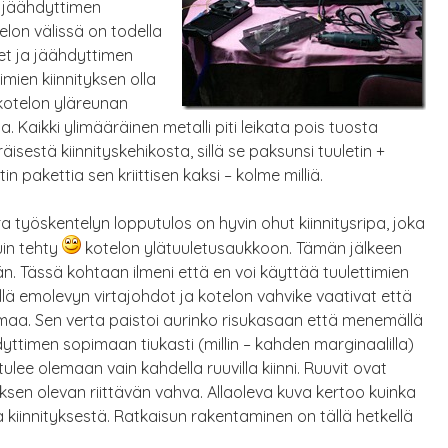
jäähdyttimen
elon välissä on todella
et ja jäähdyttimen
timien
kiinnityksen olla
kotelon yläreunan
a. Kaikki ylimääräinen metalli piti leikata pois tuosta
äisestä kiinnityskehikosta, sillä se paksunsi tuuletin +
in pakettia sen kriittisen kaksi – kolme milliä.
a työskentelyn lopputulos on hyvin ohut kiinnitysripa, joka
uin tehty
kotelon ylätuuletusaukkoon. Tämän jälkeen
än. Tässä kohtaan ilmeni että en voi käyttää tuulettimien
illä emolevyn virtajohdot ja kotelon vahvike vaativat että
emaa. Sen verta paistoi aurinko risukasaan että menemällä
dyttimen sopimaan tiukasti (millin – kahden marginaalilla)
ulee olemaan vain kahdella ruuvilla kiinni. Ruuvit ovat
yksen olevan riittävän vahva. Allaoleva kuva kertoo kuinka
a kiinnityksestä. Ratkaisun rakentaminen on tällä hetkellä