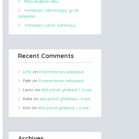
Paluumatkan alku
Viimeinen viikonloppu yli 36
asteessa.
Viimeisen viikon summaus
Recent Comments
juha
on
Ensimmäinen arkipäivä
Patti
on
Ensimmäinen arkipäivä
Leivo
on
eka päivä yhdessä L.A.ssa
Kata
on
eka päivä yhdessä L.A.ssa
toni
on
eka päivä yhdessä L.A.ssa
Archives