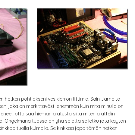
 hetken pohtiakseni vesikierron liittimiä. Sain Jarnolta
leen, joka on merkittävästi enemmän kuin mitä minulla on
renee, jotta saa hieman ajatusta siitä miten ajattelin
taa. Ongelmana tuossa on yhä se että se letku jota käytän
inkkaa tuolla kulmalla. Se kinkkaa jopa tämän hetken