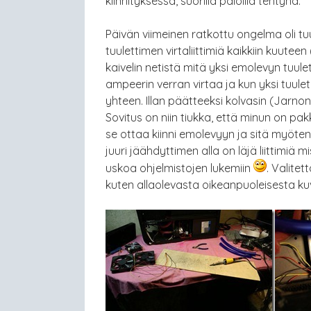
kiinnityksessä, suorilla paloilla tehtynä.
Päivän viimeinen ratkottu ongelma oli tuul
tuulettimen virtaliittimiä kaikkiin kuutee
kaivelin netistä mitä yksi emolevyn tuuletin
ampeerin verran virtaa ja kun yksi tuule
yhteen. Illan päätteeksi kolvasin (Jarnon 
Sovitus on niin tiukka, että minun on pak
se ottaa kiinni emolevyyn ja sitä myöte
juuri jäähdyttimen alla on läjä liittimiä m
uskoa ohjelmistojen lukemiin
. Valite
kuten allaolevasta oikeanpuoleisesta kuva