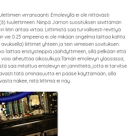
ettimien virransaanti. Emolevyllä ei ole riittävästi
n (6) tuulettimeen. Niinpä Jarnon suosituksen siivittämän
 liitin antaa virtaa. Liittimistä saa turvallisesti revittyä
tin vie 0.23 ampeeria ei ole mikään ongelma laittaa kahta
avuksella) liittimet yhteen ja tein viimeisen sovituksen.
ko laittaa eristysteippiä jäähdyttimeen, sillä pelkään että
n voisi aiheuttaa oikosulkuja.Tämän emolevyn yläosassa,
istä saa mitattua emolevyn eri jännitteitä, jotta ei tarvitse
ttavasti tätä ominaisuutta en pääse käyttämään, sillä
sta näkee, niitä liittimiä ei näy.