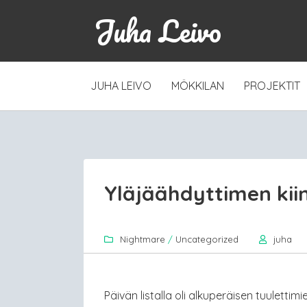
Juha Leivo
SKIP
JUHA LEIVO
MÖKKILAN
PROJEKTIT
TO
CONTENT
Yläjäähdyttimen kii
Nightmare
/
Uncategorized
juha
Päivän listalla oli alkuperäisen tuulettim