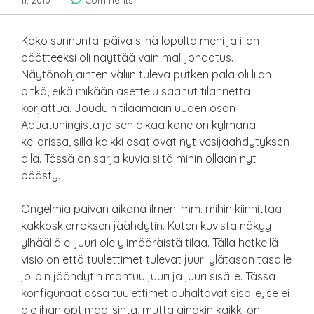
11, 2010
Comments
Koko sunnuntai päivä siinä lopulta meni ja illan
päätteeksi oli näyttää vain mallijohdotus.
Näytönohjainten väliin tuleva putken pala oli liian
pitkä, eikä mikään asettelu saanut tilannetta
korjattua. Jouduin tilaamaan uuden osan
Aquatuningista ja sen aikaa kone on kylmänä
kellarissa, sillä kaikki osat ovat nyt vesijäähdytyksen
alla. Tässä on sarja kuvia siitä mihin ollaan nyt
päästy.
Ongelmia päivän aikana ilmeni mm. mihin kiinnittää
kakkoskierroksen jäähdytin. Kuten kuvista näkyy
ylhäällä ei juuri ole ylimääräistä tilaa. Tällä hetkellä
visio on että tuulettimet tulevat juuri ylätason tasalle
jolloin jäähdytin mahtuu juuri ja juuri sisälle. Tässä
konfiguraatiossa tuulettimet puhaltavat sisälle, se ei
ole ihan optimaalisinta, mutta ainakin kaikki on