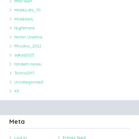
Mitä teen
MökkiLAN_70
MokkilanL
Nightmare
Nörtin Unelma
Rhodos_2022
saksa2023
tandem-reissu
Torino2017
Uncategorized
XX
Meta
Log in
Entries feed