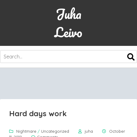
Juha
Leivo
SKIP
TO
CONTENT
Hard days work
Nightmare
/
Uncategorized
juha
October