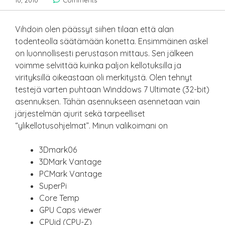
10, 2010
Comments
Vihdoin olen päässyt siihen tilaan että alan
todenteolla säätämään konetta. Ensimmäinen askel
on luonnollisesti perustason mittaus. Sen jälkeen
voimme selvittää kuinka paljon kellotuksilla ja
virityksillä oikeastaan oli merkitystä. Olen tehnyt
testejä varten puhtaan Winddows 7 Ultimate (32-bit)
asennuksen. Tähän asennukseen asennetaan vain
järjestelmän ajurit sekä tarpeelliset
“ylikellotusohjelmat”. Minun valikoimani on
3Dmark06
3DMark Vantage
PCMark Vantage
SuperPi
Core Temp
GPU Caps viewer
CPUid (CPU-Z)