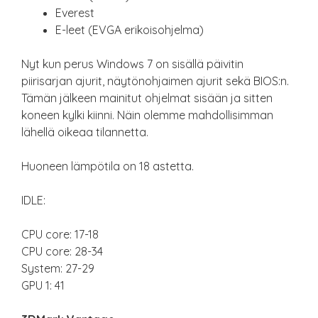
Everest
E-leet (EVGA erikoisohjelma)
Nyt kun perus Windows 7 on sisällä päivitin
piirisarjan ajurit, näytönohjaimen ajurit sekä BIOS:n.
Tämän jälkeen mainitut ohjelmat sisään ja sitten
koneen kylki kiinni. Näin olemme mahdollisimman
lähellä oikeaa tilannetta.
Huoneen lämpötila on 18 astetta.
IDLE:
CPU core: 17-18
CPU core: 28-34
System: 27-29
GPU 1: 41