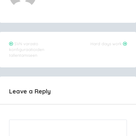
Post
SVN varasto
Hard days work
konfiguraatioiden
navigation
tallentamiseen
Leave a Reply