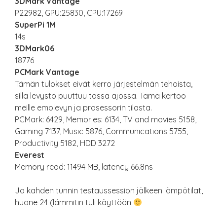
3DMark Vantage
P22982, GPU:25830, CPU:17269
SuperPi 1M
14s
3DMark06
18776
PCMark Vantage
Tämän tulokset eivät kerro järjestelmän tehoista,
sillä levystö puuttuu tässä ajossa. Tämä kertoo
meille emolevyn ja prosessorin tilasta.
PCMark: 6429, Memories: 6134, TV and movies 5158,
Gaming 7137, Music 5876, Communications 5755,
Productivity 5182, HDD 3272
Everest
Memory read: 11494 MB, latency 66.8ns
Ja kahden tunnin testaussession jälkeen lämpötilat,
huone 24 (lämmitin tuli käyttöön