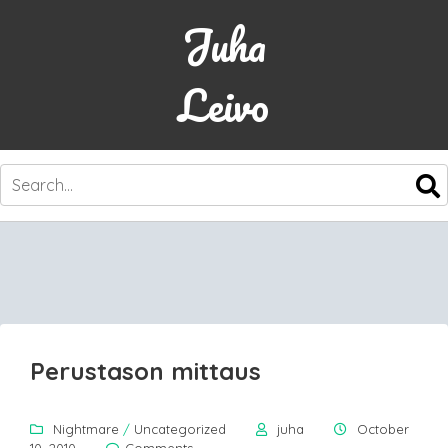
Juha
Leivo
SKIP
TO
CONTENT
Perustason mittaus
Nightmare
/
Uncategorized
juha
October