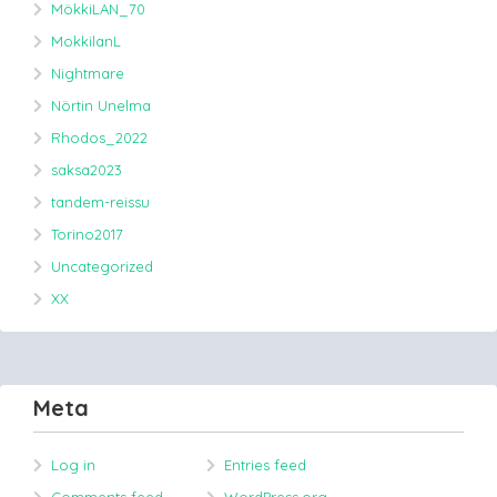
MökkiLAN_70
MokkilanL
Nightmare
Nörtin Unelma
Rhodos_2022
saksa2023
tandem-reissu
Torino2017
Uncategorized
XX
Meta
Log in
Entries feed