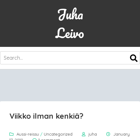
Juha
Leivo
SKIP
TO
CONTENT
Viikko ilman kenkiä?
Aussi-reissu
/
Uncategorized
juha
January