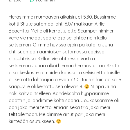
17, 2010
1 comment
Heräsimme murhaavan aikaisin, eli 5.30. Bussimme
kohti Shute satamaa lähti 6.07 matkaan Airlie
Beachilta. Meille oli kerrottu että Scamper niminen
vene vie meidät saarelle ja se lähtee noin kello
seitsemän. Olimme hyvissä ajoin paikalla ja Juha
ehti syömään aamiaisen satamassa upeissa
olosuhteissa. Kellon vierähtäessä vartin yli
seitsemän Juhaa alkoi hieman hermostuttaa. Krista
alkoi keskustella muiden kanssa ja selvisi että toisille
oli kerrottu lähtöajan olevan 7.30. Juuri silloin paikalle
saapuville oli kerrottu sen olevan 8.
Niinpä Juha
haki kahvia itselleen. Kahdeksalta hyppäsimme
baattiin ja lähdimme kohti saaria. Joukossamme oli
pari joka meni telttailemaan sekä trio joka meni
telttailemaan. Me olimme ainut pari joka meni
kiinteään asutukseen.