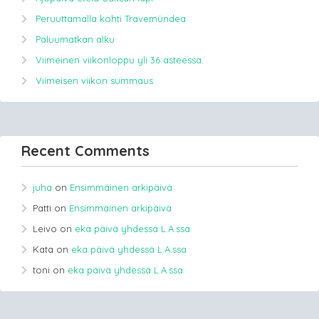
Peruuttamalla kohti Travemündea
Paluumatkan alku
Viimeinen viikonloppu yli 36 asteessa.
Viimeisen viikon summaus
Recent Comments
juha
on
Ensimmäinen arkipäivä
Patti
on
Ensimmäinen arkipäivä
Leivo
on
eka päivä yhdessä L.A.ssa
Kata
on
eka päivä yhdessä L.A.ssa
toni
on
eka päivä yhdessä L.A.ssa