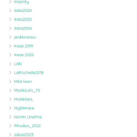
Insanity
italia2024
italia2025
italia2026
jenkkireissu
Kesä 2019
Kesä 2020
LAN
LaRochelle2018
Mitä teen
MökkiLAN_70
MokkilanL
Nightmare
Nörtin Unelma
Rhodos_2022
saksa2023