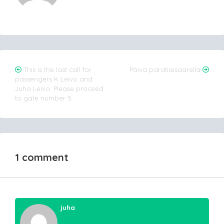
Post
This is the last call for
Päivä paratiisisaarella
passengers K Leivo and
navigation
Juha Leivo. Please proceed
to gate number 5
1 comment
juha
Reply