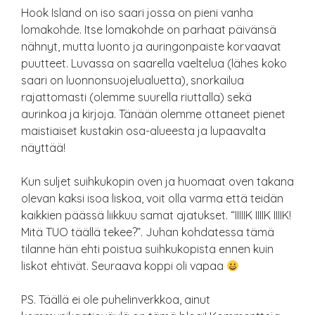
Hook Island on iso saari jossa on pieni vanha
lomakohde. Itse lomakohde on parhaat päivänsä
nähnyt, mutta luonto ja auringonpaiste korvaavat
puutteet. Luvassa on saarella vaeltelua (lähes koko
saari on luonnonsuojelualuetta), snorkailua
rajattomasti (olemme suurella riuttalla) sekä
aurinkoa ja kirjoja. Tänään olemme ottaneet pienet
maistiaiset kustakin osa-alueesta ja lupaavalta
näyttää!
Kun suljet suihkukopin oven ja huomaat oven takana
olevan kaksi isoa liskoa, voit olla varma että teidän
kaikkien päässä liikkuu samat ajatukset. “IIIIIK IIIIK IIIIK!
Mitä TUO täällä tekee?”. Juhan kohdatessa tämä
tilanne hän ehti poistua suihkukopista ennen kuin
liskot ehtivät. Seuraava koppi oli vapaa
PS. Täällä ei ole puhelinverkkoa, ainut