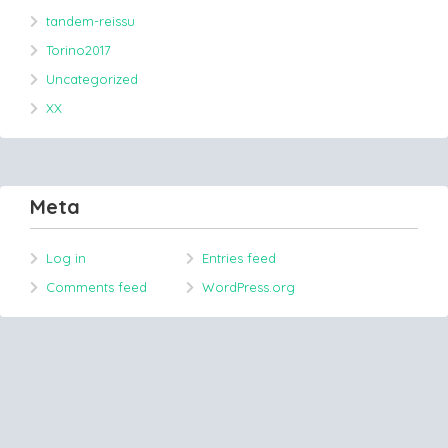
tandem-reissu
Torino2017
Uncategorized
XX
Meta
Log in
Entries feed
Comments feed
WordPress.org