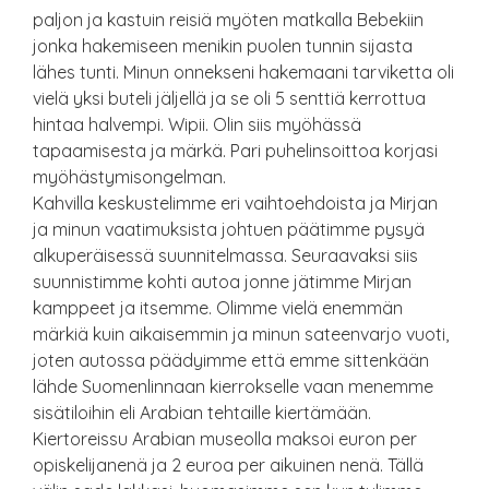
paljon ja kastuin reisiä myöten matkalla Bebekiin
jonka hakemiseen menikin puolen tunnin sijasta
lähes tunti. Minun onnekseni hakemaani tarviketta oli
vielä yksi buteli jäljellä ja se oli 5 senttiä kerrottua
hintaa halvempi. Wipii. Olin siis myöhässä
tapaamisesta ja märkä. Pari puhelinsoittoa korjasi
myöhästymisongelman.
Kahvilla keskustelimme eri vaihtoehdoista ja Mirjan
ja minun vaatimuksista johtuen päätimme pysyä
alkuperäisessä suunnitelmassa. Seuraavaksi siis
suunnistimme kohti autoa jonne jätimme Mirjan
kamppeet ja itsemme. Olimme vielä enemmän
märkiä kuin aikaisemmin ja minun sateenvarjo vuoti,
joten autossa päädyimme että emme sittenkään
lähde Suomenlinnaan kierrokselle vaan menemme
sisätiloihin eli Arabian tehtaille kiertämään.
Kiertoreissu Arabian museolla maksoi euron per
opiskelijanenä ja 2 euroa per aikuinen nenä. Tällä