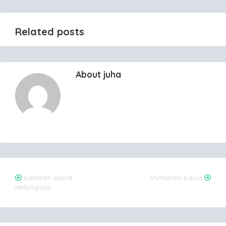
Related posts
About juha
Post
Sateinen päivä
Viimeinen päivä
Helsingissä
navigation