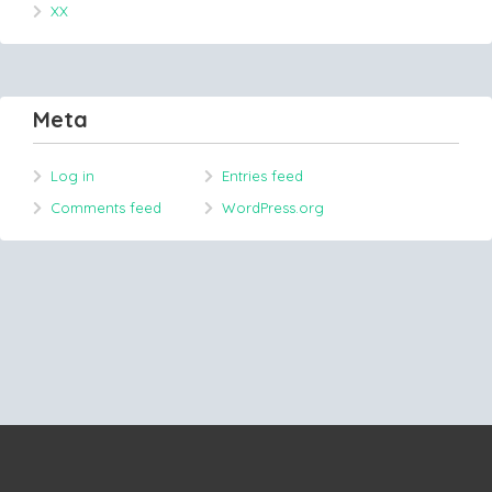
XX
Meta
Log in
Entries feed
Comments feed
WordPress.org