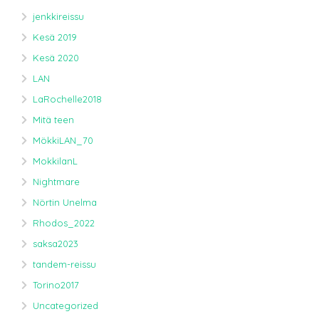
jenkkireissu
Kesä 2019
Kesä 2020
LAN
LaRochelle2018
Mitä teen
MökkiLAN_70
MokkilanL
Nightmare
Nörtin Unelma
Rhodos_2022
saksa2023
tandem-reissu
Torino2017
Uncategorized