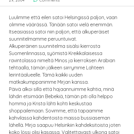
29, 2004
Comments
Luulimme että eilen satoi Helsingissä paljon, vaan
olimme väärässä. Tänään satoi vielä enemmän.
Itseasiassa satoi niin paljon, että alkuperäiset
suunnitelmamme peruuntuivat.
Alkuperäinen suunnitelma sisälsi kierrosta
Suomenlinnassa, syömistä Kreikkalaisessa
ravintolassa nimeltä Minos ja kierroksen Arabian
tehtaalla, tämän jälkeen siirrymme Lahteen
leirintäalueelle. Tämä kaikki uuden
matkakumppanimme Mirjan kanssa.
Päivä alkoi sillä että hajaannuimme kahtia, minä
lähdin etsimään Bebekiä, tämän piti olla helppo
homma ja Krista lähti kohti keskustaa
shoppailemaan. Sovimme, että tapaamme
kahvilassa kahdentoista maissa bussiaseman
lähellä. Mirja saapuu Helsinkiin kahdeksitoista joten
koko lössi olisi kasassa. Valitettavasti ulkona satoi