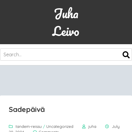
Juha
Leivo
SKIP
TO
CONTENT
Sadepäivä
tandem-reissu
/
Uncategorized
juha
July