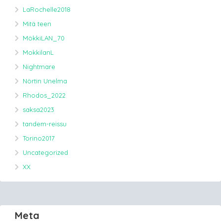
LaRochelle2018
Mitä teen
MökkiLAN_70
MokkilanL
Nightmare
Nörtin Unelma
Rhodos_2022
saksa2023
tandem-reissu
Torino2017
Uncategorized
XX
Meta