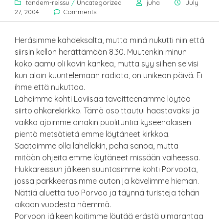
tandem-reissu
/
Uncategorized
juha
July
27, 2004
Comments
Heräsimme kahdeksalta, mutta minä nukutti niin että
siirsin kellon herättämään 8.30. Muutenkin minun
koko aamu oli kovin kankea, mutta syy siihen selvisi
kun aloin kuuntelemaan radiota, on unikeon päivä. Ei
ihme että nukuttaa.
Lähdimme kohti Loviisaa tavoitteenamme löytää
siirtolohkarekirkko. Tämä osoittautui haastavaksi ja
vaikka ajoimme ainakin puolituntia kyseenalaisen
pientä metsätietä emme löytäneet kirkkoa.
Saatoimme olla lähelläkin, paha sanoa, mutta
mitään ohjeita emme löytäneet missään vaiheessa.
Hukkareissun jälkeen suuntasimme kohti Porvoota,
jossa parkkeerasimme auton ja kävelimme hieman.
Nättiä aluetta tuo Porvoo ja täynnä turisteja tähän
aikaan vuodesta näemmä.
Porvoon jälkeen koitimme löytää erästä uimarantaa