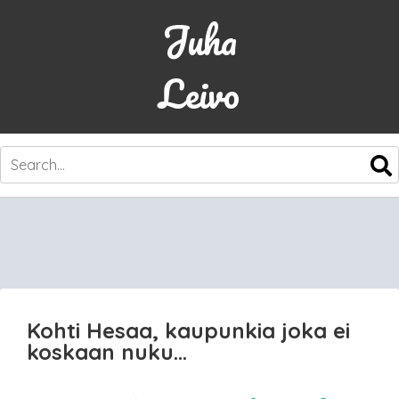
Juha
Leivo
SKIP
TO
CONTENT
Kohti Hesaa, kaupunkia joka ei
koskaan nuku…