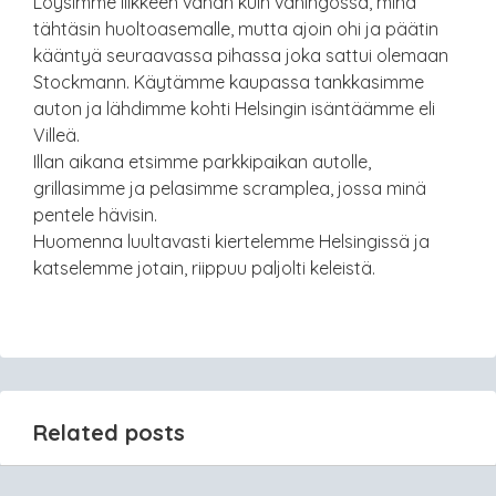
Löysimme liikkeen vähän kuin vahingossa, minä
tähtäsin huoltoasemalle, mutta ajoin ohi ja päätin
kääntyä seuraavassa pihassa joka sattui olemaan
Stockmann. Käytämme kaupassa tankkasimme
auton ja lähdimme kohti Helsingin isäntäämme eli
Villeä.
Illan aikana etsimme parkkipaikan autolle,
grillasimme ja pelasimme scramplea, jossa minä
pentele hävisin.
Huomenna luultavasti kiertelemme Helsingissä ja
katselemme jotain, riippuu paljolti keleistä.
Related posts