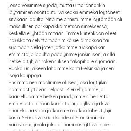
jossa voisimme syödä, mutta uimarannankin
löytäminen osoittautui vaikeaksi emmekä löytäneet
sitäkään lopulta. Mitä me onnistuimme löytämään oli
maksullinen parkkipaikka metsän siimeksessä,
keskellä ei yhtään mitään. Emme kuitenkaan olleet
halukkaita selvittämään mikä siellä maksaa tai
syömään siellä joten jatkoimme ruokapaikan
etsimistä ja lopulta päädyimme jonkin ison ja sillä
hetkellä tyhjän rakennuksen takapihalle syömään.
Ruokailun jälkeen lähdimme kohti Helsinkiä ja sen
isoja kauppoja.
Ensimmäinen maalimme oli Ikea, joka löytyikin
hämmästyttävän helposti. Kierreltyämme ja
kaarreltuamme hetken päädyimme siihen että
emme osta mitään kaunista, hyödyllistä ja kiva
huonekalua vaan jatkamme matkaa lähes tyhjin
käsin. Seuraava suuri kohde oli Stockmannin
varastomyymälä joka oli hämmästyttävän pieni.