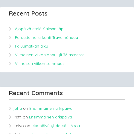
Recent Posts
Ajopäivä etelä-Saksan läpi
Peruuttamalla kohti Travemündea
Paluumatkan alku
Viimeinen viikonloppu yli 36 asteessa.
Viimeisen viikon summaus
Recent Comments
juha
on
Ensimmäinen arkipäivä
Patti
on
Ensimmäinen arkipäivä
Leivo
on
eka päivä yhdessä L.A.ssa