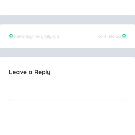
Post
Päivä täynnä yllätyksiä
Kohti etelää
navigation
Leave a Reply