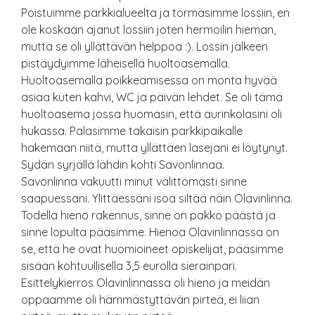
Poistuimme parkkialueelta ja törmäsimme lossiin, en
ole koskaan ajanut lossiin joten hermoilin hieman,
mutta se oli yllättävän helppoa :). Lossin jälkeen
pistäydyimme läheisellä huoltoasemalla.
Huoltoasemalla poikkeamisessa on monta hyvää
asiaa kuten kahvi, WC ja päivän lehdet. Se oli tämä
huoltoasema jossa huomasin, että aurinkolasini oli
hukassa. Palasimme takaisin parkkipaikalle
hakemaan niitä, mutta yllättäen lasejani ei löytynyt.
Sydän syrjällä lähdin kohti Savonlinnaa.
Savonlinna vakuutti minut välittömästi sinne
saapuessani. Ylittäessäni isoa siltää näin Olavinlinna.
Todella hieno rakennus, sinne on pakko päästä ja
sinne lopulta pääsimme. Hienoa Olavinlinnassa on
se, että he ovat huomioineet opiskelijat, pääsimme
sisään kohtuullisella 3,5 eurolla sierainpari.
Esittelykierros Olavinlinnassa oli hieno ja meidän
oppaamme oli hämmästyttävän pirteä, ei liian