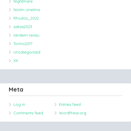
Nightmare
Nörtin Unelma
Rhodos_2022
saksa2023
tandem-reissu
Torino2017
Uncategorized
XX
Meta
Log in
Entries feed
Comments feed
WordPress.org