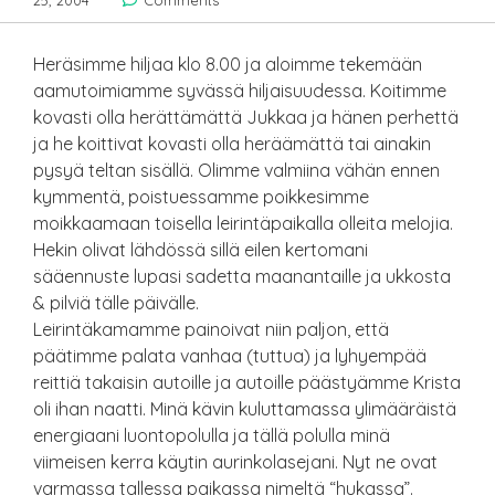
25, 2004
Comments
Heräsimme hiljaa klo 8.00 ja aloimme tekemään
aamutoimiamme syvässä hiljaisuudessa. Koitimme
kovasti olla herättämättä Jukkaa ja hänen perhettä
ja he koittivat kovasti olla heräämättä tai ainakin
pysyä teltan sisällä. Olimme valmiina vähän ennen
kymmentä, poistuessamme poikkesimme
moikkaamaan toisella leirintäpaikalla olleita melojia.
Hekin olivat lähdössä sillä eilen kertomani
sääennuste lupasi sadetta maanantaille ja ukkosta
& pilviä tälle päivälle.
Leirintäkamamme painoivat niin paljon, että
päätimme palata vanhaa (tuttua) ja lyhyempää
reittiä takaisin autoille ja autoille päästyämme Krista
oli ihan naatti. Minä kävin kuluttamassa ylimääräistä
energiaani luontopolulla ja tällä polulla minä
viimeisen kerra käytin aurinkolasejani. Nyt ne ovat
varmassa tallessa paikassa nimeltä “hukassa”.