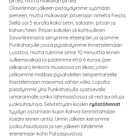
pirteä, mutta mukavan pirteä.
Olavinlinnan jälkeen pistäydyimme syömään
pieneen, mutta mukavaan pitseriaan nimeltä Fiesta.
Siellä sai 5 eurolla koko setin, salaatin, pitsan ja
kahvin/teen. Pitsan kokokin oli kohtuullinen.
Savonlinnnasta siirryimme eteenpäin ja ajoimme
Punkaharjulle jossa pysähdyimme ihmettelemään
Luostoa, mutta tulimme sinne 10 minuuttia ennen
sulkemisaikaa ja päätimme että 6 euroa (per
jalkapari) lenkistä museossa on liikaa, joten
jatkoimme matkaa pysähdellen tienpientareelle
ihastelemaan maisemia vähän väliä. Lopulta
päädyimme yhä Punkaharjulla sijaitsevalle
uimarannalle jonka lähimaastossa oli restauroituja
juoksuhautoja. Selvitettyäni kioskin
ryöstöhinnat
tyydyin ostamaan kupin kahvia lämmittämään
itseäni ennen uintia. Uinnin jälkeen kiersimme
juoksuhaudoissa ja sen jälkeen lähdimme
etenemään kohti Patsaspuistoa.