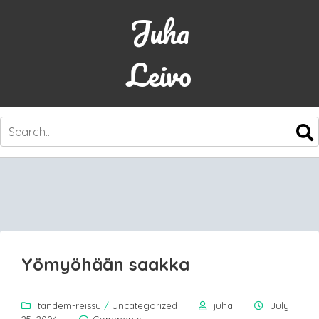
Juha
Leivo
SKIP
TO
CONTENT
Yömyöhään saakka
tandem-reissu
/
Uncategorized
juha
July