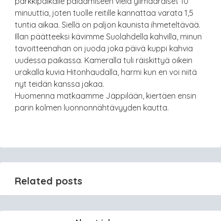
parkkipaikalle palaamiseen vielä ylimääräiset 10
minuuttia, joten tuolle reitille kannattaa varata 1,5
tuntia aikaa. Siellä on paljon kaunista ihmeteltävää.
Illan päätteeksi kävimme Suolahdella kahvilla, minun
tavoitteenahan on juoda joka päivä kuppi kahvia
uudessa paikassa. Kameralla tuli räiskittyä oikein
urakalla kuvia Hitonhaudalla, harmi kun en voi niitä
nyt teidän kanssa jakaa.
Huomenna matkaamme Jäppilään, kiertäen ensin
parin kolmen luonnonnähtävyyden kautta.
Related posts