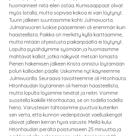
huomanneet niitä eilen ostaa. Kumisaappaat olivat
myös listalla, mutta sopivaa kokoa ei vain löytynyt.
Tuurin jälkeen suuntasimme kohti Julmavuorta.
Julmanvuoren luokse pääseminen oli enemmän kuin
haasteellista. Paikka on merkitty kyllä karttaamme,
mutta mitään ohjeistusta paikanpäältä ei löytynyt.
Lopulta pysähdyimme syömään ja huomasimme
mahtavat kalliot, jotka näkyivät metsän lomasta.
Pienen hakemisen jälkeen Krista onnistui löytämään
polun kallioiden päälle. Uskomme nyt käyneemme
Julmivuorilla. Seuraava tavoitteemme oli Hitonhauta.
Hitonhaudan löytäminen oli hieman haasteellista,
mutta lopulta löysimme tieviitat ja reitin. Voimme
suositella kaikille Hitonhautaa, se on todella todella
hieno. Varusteisiin tahtoisimme puuttua kuitenkin
sen verta, että kunnon vedenpitävät vaelluskengät
olisivat jälleen kerran hyvä varuste. Meillä kului
Hitonhaudan perältä poistumiseen 25 minuuttia ja