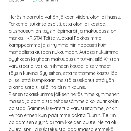
20, 2004
Comments
Heräsin aamulla vähän jälkeen viiden, oloni oli hassu.
Tarkempi tutkinta osoitti, että oloni oli kostea,
alushousuni on täysin läpimärät ja makuupussi on
märkä… KRISTA! Teltta vuotaa! Pakkasimme
kamppeemme ja siirryimme niin nopeasti kuin
mahdollista autoon nukkumaan. Autosa nukuimme
pyyhkeen ja yhden makuupussin turvin, sillä Kristan
varusteet olivat kuin ihmeen kaupalla selvinneet
täysin kuivina. Syy siihen, että telttamme kastui läpi
oli se, että kumpikaan meistä ei uskonut että yön
aikana sataisi, sillä ilta oli niin kaunis.
Pienen takaiskumme jälkeen heräsimme kymmenen
maissa ja aamiaista tehdessämme alkoi aurinkokin
paistaa. Saimme kuivateltua varusteitamme jonkin
verran ennen kuin päätimme palata Tuuriin. Tuuriin
palaamisen syynä oli tarvikkeiden puute. Meiltä oli
puuro, sprii ja sulatejuusto loppumassa emmekä