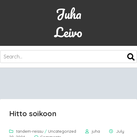
Juha
Leivo
SKIP
TO
CONTENT
Hitto soikoon
tandem-reissu
/
Uncategorized
juha
July