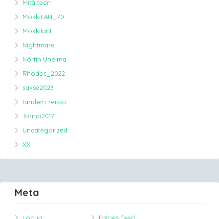
Mitä teen
MökkiLAN_70
MokkilanL
Nightmare
Nörtin Unelma
Rhodos_2022
saksa2023
tandem-reissu
Torino2017
Uncategorized
XX
Meta
Log in
Entries feed