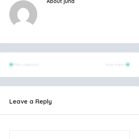
About juha
Post
Piru vieköön
Huti meni
navigation
Leave a Reply