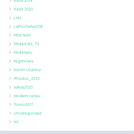
Kesä 2019
Kesä 2020
LAN
LaRochelle2018
Mitä teen
MökkiLAN_70
MokkilanL
Nightmare
Nörtin Unelma
Rhodos_2022
saksa2023
tandem-reissu
Torino2017
Uncategorized
XX