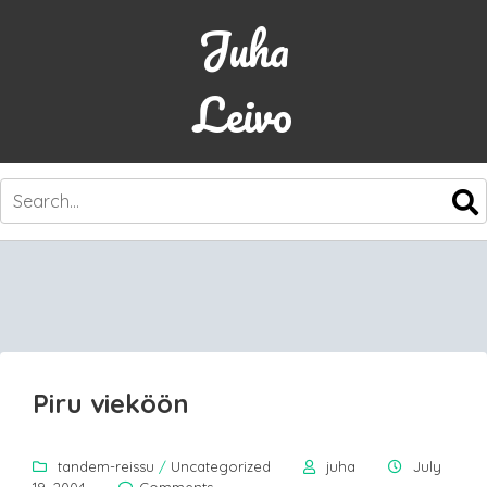
Juha
Leivo
SKIP
TO
CONTENT
Piru vieköön
tandem-reissu
/
Uncategorized
juha
July