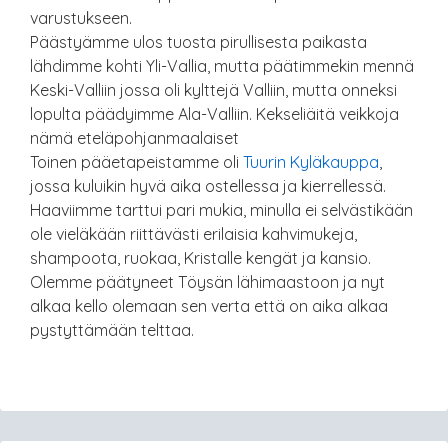
varustukseen.
Päästyämme ulos tuosta pirullisesta paikasta
lähdimme kohti Yli-Vallia, mutta päätimmekin mennä
Keski-Valliin jossa oli kylttejä Valliin, mutta onneksi
lopulta päädyimme Ala-Valliin. Kekseliäitä veikkoja
nämä eteläpohjanmaalaiset
Toinen pääetapeistamme oli
Tuurin Kyläkauppa
,
jossa kuluikin hyvä aika ostellessa ja kierrellessä.
Haaviimme tarttui pari mukia, minulla ei selvästikään
ole vieläkään riittävästi erilaisia kahvimukeja,
shampoota, ruokaa, Kristalle kengät ja kansio.
Olemme päätyneet Töysän lähimaastoon ja nyt
alkaa kello olemaan sen verta että on aika alkaa
pystyttämään telttaa.