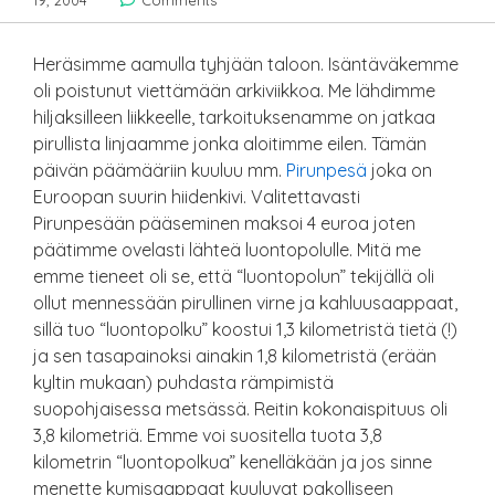
19, 2004
Comments
Heräsimme aamulla tyhjään taloon. Isäntäväkemme
oli poistunut viettämään arkiviikkoa. Me lähdimme
hiljaksilleen liikkeelle, tarkoituksenamme on jatkaa
pirullista linjaamme jonka aloitimme eilen. Tämän
päivän päämääriin kuuluu mm.
Pirunpesä
joka on
Euroopan suurin hiidenkivi. Valitettavasti
Pirunpesään pääseminen maksoi 4 euroa joten
päätimme ovelasti lähteä luontopolulle. Mitä me
emme tieneet oli se, että “luontopolun” tekijällä oli
ollut mennessään pirullinen virne ja kahluusaappaat,
sillä tuo “luontopolku” koostui 1,3 kilometristä tietä (!)
ja sen tasapainoksi ainakin 1,8 kilometristä (erään
kyltin mukaan) puhdasta rämpimistä
suopohjaisessa metsässä. Reitin kokonaispituus oli
3,8 kilometriä. Emme voi suositella tuota 3,8
kilometrin “luontopolkua” kenelläkään ja jos sinne
menette kumisaappaat kuuluvat pakolliseen