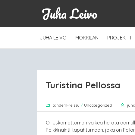
Juha Leivo
SKIP
JUHA LEIVO
MÖKKILAN
PROJEKTIT
TO
CONTENT
Turistina Pellossa
tandem-reissu
/
Uncategorized
juh
Oli uskomattoman vaikea herätä aamul
Poikkinainti-tapahtumaan, joka on Pell