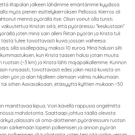
n, että iltapalan jälkeen lähdimme emäntämme kyydissä
la myös pienen esittelykierroksen Pellossa. Kierros oli
tonut mennä pyörällä itse. Olisin voinut olla turisti.
vakuutettua Kristan siitä, että pyöräreissu “keskustaan”
yöräillä joten minä sain alleni Riitan pyörän ja Krista tuli
ästä tulee toivottavasti kuvia jossain vaiheesa.
, sillä sisällepääsy maksoi 10 euroa. Minä halusin silti
n kummastuksen, kun Krista taasen halusi jotain muuta.
ruotsiin (~3 km) ja Krista lähti majapaikallemme. Kunnon
in runsaasti, toivottavasti edes jokin niistä kuvista on
puolen yön ja alan hiljalleen olemaan valmis nukkumaan.
 sitten Aavasaksaan, etäisyyttä kylttien mukaan ~50
skin mainittavaa kipua. Voin kävellä rappusia ongelmitta
ännössä mahdotonta. Saattaapi johtua täällä olevista
ärkyä jalassani oli oma-aloitteinen pyöräreissuini ruotsin
hieman särkemään lopetin polkemisen ja annoin pyörän
n polkeminen oli tuskatonta, joten tein sitä jonkin verran.