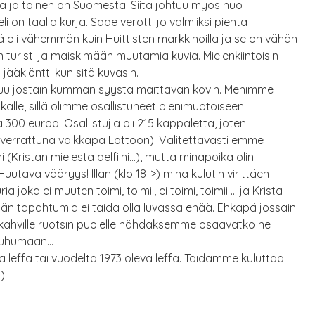
sta ja toinen on Suomesta. Siitä johtuu myös nuo
li on täällä kurja. Sade verotti jo valmiiksi pientä
ä oli vähemmän kuin Huittisten markkinoilla ja se on vähän
n turisti ja mäiskimään muutamia kuvia. Mielenkiintoisin
 jääklöntti kun sitä kuvasin.
untuu jostain kumman syystä maittavan kovin. Menimme
alle, sillä olimme osallistuneet pienimuotoiseen
300 euroa. Osallistujia oli 215 kappaletta, joten
 (verrattuna vaikkapa Lottoon). Valitettavasti emme
hi (Kristan mielestä delfiini…), mutta minäpoika olin
va vääryys! Illan (klo 18->) minä kulutin virittäen
joka ei muuten toimi, toimii, ei toimi, toimii … ja Krista
än tapahtumia ei taida olla luvassa enää. Ehkäpä jossain
ahville ruotsin puolelle nähdäksemme osaavatko ne
 puhumaan…
va leffa tai vuodelta 1973 oleva leffa. Taidamme kuluttaa
).