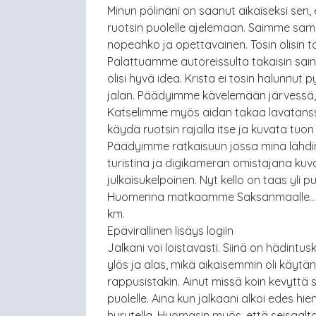
Minun pölinäni on saanut aikaiseksi se
ruotsin puolelle ajelemaan. Saimme samal
nopeahko ja opettavainen. Tosin olisin tah
Palattuamme autoreissulta takaisin sain 
olisi hyvä idea. Krista ei tosin halunnut p
jalan. Päädyimme kävelemään järvessä, t
Katselimme myös aidan takaa lavatansseja
käydä ruotsin rajalla itse ja kuvata tuo
Päädyimme ratkaisuun jossa minä lähdin 
turistina ja digikameran omistajana kuvas
julkaisukelpoinen. Nyt kello on taas yli 
Huomenna matkaamme Saksanmaalle… tai
km.
Epävirallinen lisäys logiin
Jalkani voi loistavasti. Siinä on hädintu
ylös ja alas, mikä aikaisemmin oli käyt
rappusistakin. Ainut missä koin kevyttä s
puolelle. Aina kun jalkaani alkoi edes 
hurutella. Huomasin myös, että seisaaltaa