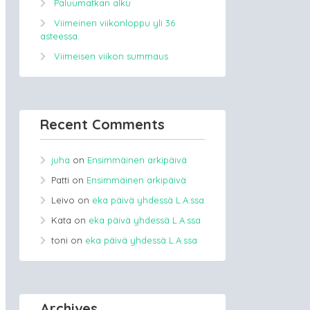
Paluumatkan alku
Viimeinen viikonloppu yli 36
asteessa.
Viimeisen viikon summaus
Recent Comments
juha
on
Ensimmäinen arkipäivä
Patti
on
Ensimmäinen arkipäivä
Leivo
on
eka päivä yhdessä L.A.ssa
Kata
on
eka päivä yhdessä L.A.ssa
toni
on
eka päivä yhdessä L.A.ssa
Archives