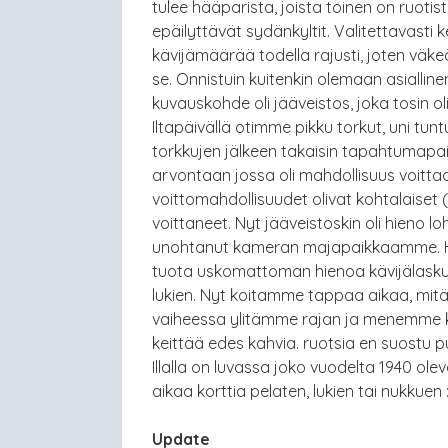
tulee hääparista, joista toinen on ruoti
epäilyttävät sydänkyltit. Valitettavasti ke
kävijämäärää todella rajusti, joten väke
se. Onnistuin kuitenkin olemaan asialline
kuvauskohde oli jääveistos, joka tosin oli
Iltapäivällä otimme pikku torkut, uni t
torkkujen jälkeen takaisin tapahtumapaik
arvontaan jossa oli mahdollisuus voittaa 
voittomahdollisuudet olivat kohtalaiset
voittaneet. Nyt jääveistoskin oli hieno lo
unohtanut kameran majapaikkaamme. Huuta
tuota uskomattoman hienoa kävijälaskuria 
lukien. Nyt koitamme tappaa aikaa, mitä
vaiheessa ylitämme rajan ja menemme k
keittää edes kahvia. ruotsia en suostu
Illalla on luvassa joko vuodelta 1940 ole
aikaa korttia pelaten, lukien tai nukkuen :
Update