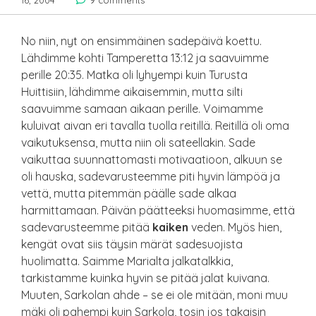
16, 2004
9 comments
No niin, nyt on ensimmäinen sadepäivä koettu.
Lähdimme kohti Tamperetta 13:12 ja saavuimme
perille 20:35. Matka oli lyhyempi kuin Turusta
Huittisiin, lähdimme aikaisemmin, mutta silti
saavuimme samaan aikaan perille. Voimamme
kuluivat aivan eri tavalla tuolla reitillä. Reitillä oli oma
vaikutuksensa, mutta niin oli sateellakin. Sade
vaikuttaa suunnattomasti motivaatioon, alkuun se
oli hauska, sadevarusteemme piti hyvin lämpöä ja
vettä, mutta pitemmän päälle sade alkaa
harmittamaan. Päivän päätteeksi huomasimme, että
sadevarusteemme pitää
kaiken
veden. Myös hien,
kengät ovat siis täysin märät sadesuojista
huolimatta. Saimme Marialta jalkatalkkia,
tarkistamme kuinka hyvin se pitää jalat kuivana.
Muuten, Sarkolan ahde – se ei ole mitään, moni muu
mäki oli pahempi kuin Sarkola, tosin jos takaisin