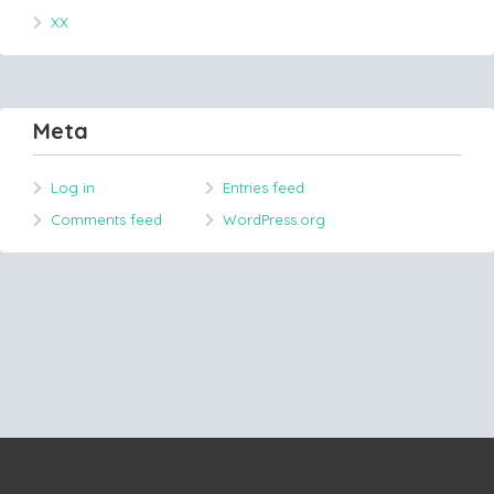
XX
Meta
Log in
Entries feed
Comments feed
WordPress.org