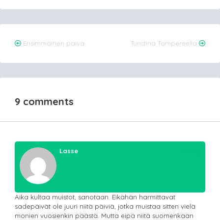
Post
Ensimmäinen päivä
Turistina Tampereella
navigation
9 comments
Lasse
Reply
Aika kultaa muistot, sanotaan. Eikähän harmittavat
sadepäivät ole juuri niitä päiviä, jotka muistaa sitten vielä
monien vuosienkin päästä. Mutta eipä niitä suomenkaan