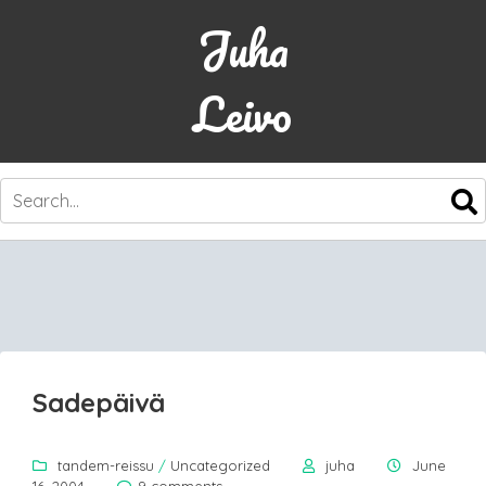
Juha
Leivo
SKIP
TO
CONTENT
Sadepäivä
tandem-reissu
/
Uncategorized
juha
June