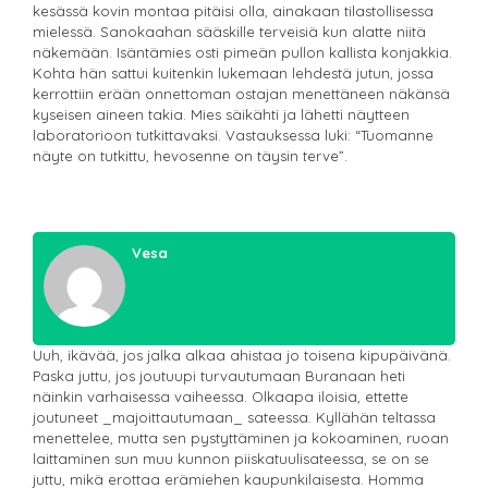
kesässä kovin montaa pitäisi olla, ainakaan tilastollisessa
mielessä. Sanokaahan sääskille terveisiä kun alatte niitä
näkemään. Isäntämies osti pimeän pullon kallista konjakkia.
Kohta hän sattui kuitenkin lukemaan lehdestä jutun, jossa
kerrottiin erään onnettoman ostajan menettäneen näkänsä
kyseisen aineen takia. Mies säikähti ja lähetti näytteen
laboratorioon tutkittavaksi. Vastauksessa luki: “Tuomanne
näyte on tutkittu, hevosenne on täysin terve”.
Vesa
Reply
Uuh, ikävää, jos jalka alkaa ahistaa jo toisena kipupäivänä.
Paska juttu, jos joutuupi turvautumaan Buranaan heti
näinkin varhaisessa vaiheessa. Olkaapa iloisia, ettette
joutuneet _majoittautumaan_ sateessa. Kyllähän teltassa
menettelee, mutta sen pystyttäminen ja kokoaminen, ruoan
laittaminen sun muu kunnon piiskatuulisateessa, se on se
juttu, mikä erottaa erämiehen kaupunkilaisesta. Homma