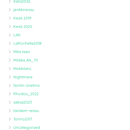
italia2026
jenkkireissu
Kesä 2019
Kesä 2020
LAN
LaRochelle2018
Mitä teen
MökkiLAN_70
MokkilanL
Nightmare
Nörtin Unelma
Rhodos_2022
saksa2023
tandem-reissu
Torino2017
Uncategorized