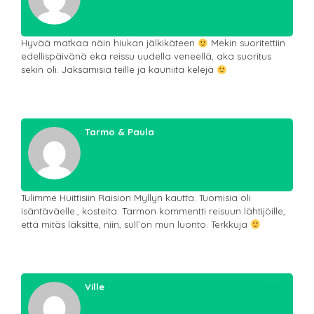
Hyvää matkaa näin hiukan jälkikäteen
Mekin suoritettiin
edellispäivänä eka reissu uudella veneellä, aka suoritus
sekin oli. Jaksamisia teille ja kauniita kelejä
Tarmo & Paula
Reply
Tulimme Huittisiin Raision Myllyn kautta. Tuomisia oli
isäntäväelle., kosteita. Tarmon kommentti reisuun lähtijöille,
että mitäs läksitte, niin, sull`on mun luonto. Terkkuja
Ville
Reply