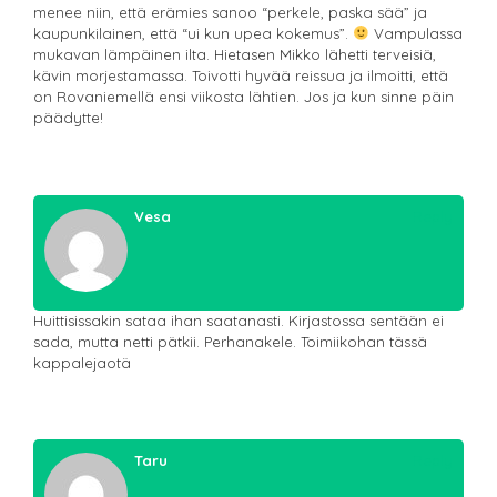
menee niin, että erämies sanoo “perkele, paska sää” ja
kaupunkilainen, että “ui kun upea kokemus”.
Vampulassa
mukavan lämpäinen ilta. Hietasen Mikko lähetti terveisiä,
kävin morjestamassa. Toivotti hyvää reissua ja ilmoitti, että
on Rovaniemellä ensi viikosta lähtien. Jos ja kun sinne päin
päädytte!
Vesa
Reply
Huittisissakin sataa ihan saatanasti. Kirjastossa sentään ei
sada, mutta netti pätkii. Perhanakele. Toimiikohan tässä
kappalejaotä
Taru
Reply