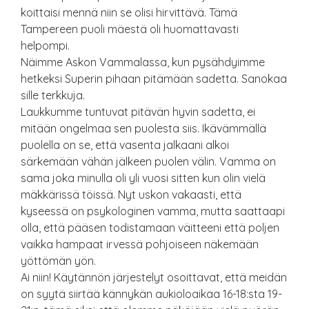
koittaisi mennä niin se olisi hirvittävä. Tämä
Tampereen puoli mäestä oli huomattavasti
helpompi.
Näimme Askon Vammalassa, kun pysähdyimme
hetkeksi Superin pihaan pitämään sadetta. Sanokaa
sille terkkuja.
Laukkumme tuntuvat pitävän hyvin sadetta, ei
mitään ongelmaa sen puolesta siis. Ikävämmällä
puolella on se, että vasenta jalkaani alkoi
särkemään vähän jälkeen puolen välin. Vamma on
sama joka minulla oli yli vuosi sitten kun olin vielä
mäkkärissä töissä. Nyt uskon vakaasti, että
kyseessä on psykologinen vamma, mutta saattaapi
olla, että pääsen todistamaan väitteeni että poljen
vaikka hampaat irvessä pohjoiseen näkemään
yöttömän yön.
Ai niin! Käytännön järjestelyt osoittavat, että meidän
on syytä siirtää kännykän aukioloaikaa 16-18:sta 19-