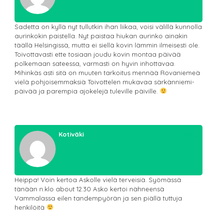
Sadetta on kyllä nyt tullutkin ihan liikaa, voisi välillä kunnolla
aurinkokin paistella. Nyt paistaa hiukan aurinko ainakin
täällä Helsingissä, mutta ei siellä kovin lämmin ilmeisesti ole.
Toivottavasti ette tosiaan joudu kovin montaa päivää
polkemaan sateessa, varmasti on hyvin inhottavaa.
Mihinkäs asti sitä on muuten tarkoitus mennää Rovaniemeä
vielä pohjoisemmaksiä Toivottelen mukavaa särkänniemi-
päivää ja parempia ajokelejä tuleville päiville.
Kotiväki
Reply
Heippa! Voin kertoa Askolle vielä terveisiä. Syömässä
tänään n.klo about 12.30 Asko kertoi nähneensä
Vammalassa eilen tandempyörän ja sen piällä tuttuja
henkilöitä