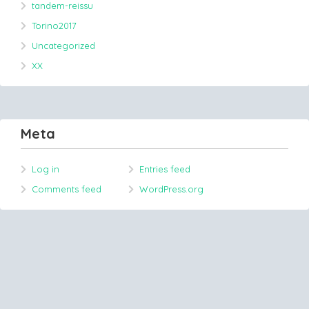
tandem-reissu
Torino2017
Uncategorized
XX
Meta
Log in
Entries feed
Comments feed
WordPress.org