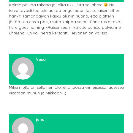
Kolme päivää takana ja jalka rikki, siitä se lähtee
No,
toivottavasti tuo tuki auttaa ongelmaan jos sellaisen siihen
hankit. Tämänpäivän kasku oli niin huono, että ajattelin
jättää sen ensin pois, mutta kaippa se on tänne rustattava..
here goes nothing: -Ratsumies, miksi ette purista polvianne
yhteenä -En voi, herra kersantti. Hevonen on välissä
Vesa
Reply
Miksi mulla on sellainen olo, että tuossa viimeisessä lausessa
viitataan muhun ja Mikkoon. ,)
juha
Reply