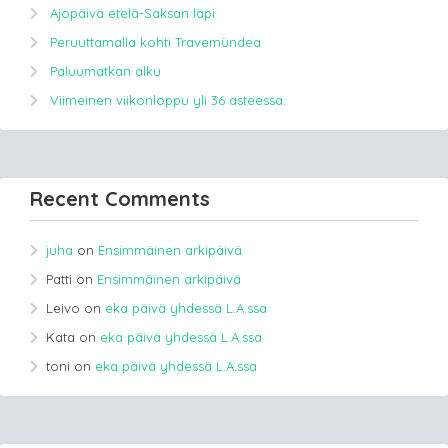
Ajopäivä etelä-Saksan läpi
Peruuttamalla kohti Travemündea
Paluumatkan alku
Viimeinen viikonloppu yli 36 asteessa.
Recent Comments
juha
on
Ensimmäinen arkipäivä
Patti
on
Ensimmäinen arkipäivä
Leivo
on
eka päivä yhdessä L.A.ssa
Kata
on
eka päivä yhdessä L.A.ssa
toni
on
eka päivä yhdessä L.A.ssa