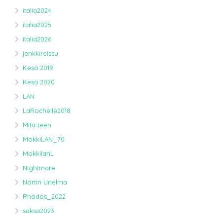
italia2024
italia2025
italia2026
jenkkireissu
Kesä 2019
Kesä 2020
LAN
LaRochelle2018
Mitä teen
MökkiLAN_70
MokkilanL
Nightmare
Nörtin Unelma
Rhodos_2022
saksa2023