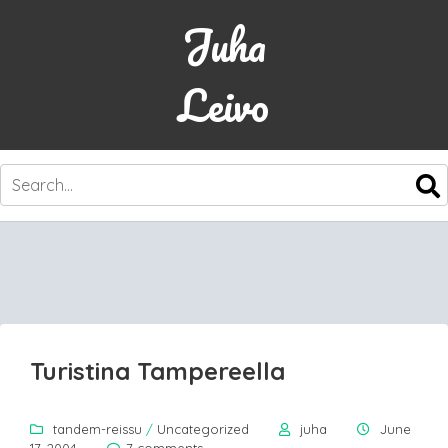
Juha
Leivo
SKIP
TO
CONTENT
Turistina Tampereella
tandem-reissu
/
Uncategorized
juha
June