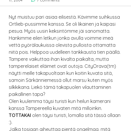
17, 2004
7 comments
Nyt muistuu pari asiaa eilisestä. Kävimme suihkussa
Ortlieb-pussimme kanssa. Se oli likainen ja kaipasi
pesua. Myös uusin keksintömme jäi sanomatta.
Hankimme eilen letkun jonka avulla voimme imeä
vettä pyörälaukuissa olevista pulloista ottamatta
niitä pois. Helppoa uudelleen tankkausta tien päällä.
Tampere vaikuttaa ihan kivalta paikalta, mutta
tamperelaiset eläimet ovat outoja. CityOrava(tm)
näytti meille takapuoltaan kun koitin kuvata sitä,
samoin Särkänniemessä ollut marsu kuten myös
silkkikana. Liekö tämä takapuolen vilauttaminen
paikallinen tapa?
Olen kuulemma täysi turisti kun heilun kamerani
kanssa Tampereella kuvaten mitä milloinkin.
TOTTAKAI
olen täysi turisti, lomalla sitä tässä ollaan
:).
Jalka tosiaan aiheuttaa pientä ongelmaa, mitä