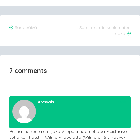
Post
Sadepäivä
Suunnitelmiin kuulumaton
tauko
navigation
7 comments
Kotiväki
Reply
Reittiänne seuraten , joko Vilppula häämöttäää Muistaako
Juha kun haettiin Wilma Vilppulasta (Wilma oli 5 v. rouva-