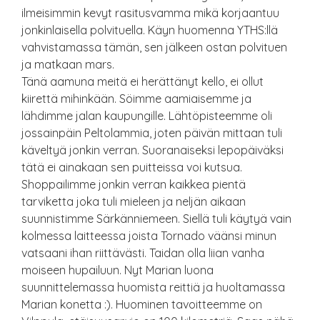
ilmeisimmin kevyt rasitusvamma mikä korjaantuu
jonkinlaisella polvituella. Käyn huomenna YTHS:llä
vahvistamassa tämän, sen jälkeen ostan polvituen
ja matkaan mars.
Tänä aamuna meitä ei herättänyt kello, ei ollut
kiirettä mihinkään. Söimme aamiaisemme ja
lähdimme jalan kaupungille. Lähtöpisteemme oli
jossainpäin Peltolammia, joten päivän mittaan tuli
käveltyä jonkin verran. Suoranaiseksi lepopäiväksi
tätä ei ainakaan sen puitteissa voi kutsua.
Shoppailimme jonkin verran kaikkea pientä
tarviketta joka tuli mieleen ja neljän aikaan
suunnistimme Särkänniemeen. Siellä tuli käytyä vain
kolmessa laitteessa joista Tornado väänsi minun
vatsaani ihan riittävästi. Taidan olla liian vanha
moiseen hupailuun. Nyt Marian luona
suunnittelemassa huomista reittiä ja huoltamassa
Marian konetta :). Huominen tavoitteemme on