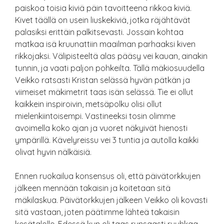
paiskoa toisia kiviä päin tavoitteena rikkoa kiviä.
Kivet täällä on usein liuskekiviä, jotka räjähtävät
palasiksi erittäin palkitsevasti. Jossain kohtaa
matkaa isä kruunattiin maailman parhaaksi kiven
rikkojaksi. Välipisteeltä alas pääsy vei kauan, ainakin
tunnin, ja vaati paljon pohkeilta. Tällä mäkiosuudella
Veikko ratsasti Kristan selässä hyvän pätkän ja
viimeiset mäkimetrit taas isän selässä. Tie ei ollut
kaikkein inspiroivin, metsäpolku olisi ollut
mielenkiintoisempi. Vastineeksi tosin olimme
avoimella koko ajan ja vuoret näkyivät hienosti
ympärillä. Kävelyreissu vei 3 tuntia ja autolla kaikki
olivat hyvin nälkäisiä.
Ennen ruokailua konsensus oli, että päivätorkkujen
jälkeen mennään takaisin ja koitetaan sitä
mäkilaskua. Päivätorkkujen jälkeen Veikko oli kovasti
sitä vastaan, joten päätimme lähteä takaisin