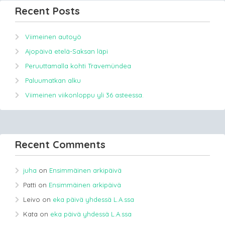
Recent Posts
Viimeinen autoyö
Ajopäivä etelä-Saksan läpi
Peruuttamalla kohti Travemündea
Paluumatkan alku
Viimeinen viikonloppu yli 36 asteessa.
Recent Comments
juha
on
Ensimmäinen arkipäivä
Patti
on
Ensimmäinen arkipäivä
Leivo
on
eka päivä yhdessä L.A.ssa
Kata
on
eka päivä yhdessä L.A.ssa