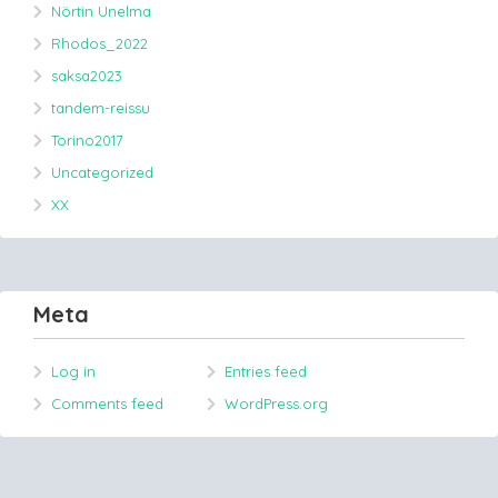
Nörtin Unelma
Rhodos_2022
saksa2023
tandem-reissu
Torino2017
Uncategorized
XX
Meta
Log in
Entries feed
Comments feed
WordPress.org