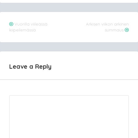
Post
Vuorilla viileässä
Arkisen viikon arkinen
kiipeilemässä
summaus
navigation
Leave a Reply