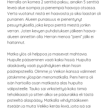
Herralla on komea 2 senttiä paksu, ainakin 5 senttiä
leveä alue isompia ja pienempiä haavoja otsassa.
Verta vuotanut niistä eri haavoista ja siksi laastari oli
punainen. Alueen punaisuus ei pienentynyt
pesuyrityksellä, joka kirpoi pientä miestä jonkin
verran. Joten kevyen puhdistuksen jälkeen haava-
alueen annettiin olla. Herran menoa “pieni” jälki ei
haitannut.
Matka ylös oli helppoa ja maisevat mahtavia.
Huipulle pääseminen vaati kaksi hissiä. Huipulta
alaskävely vaati pysähdyksen ekan hissin
päätepisteellä. Olimme jo Veikon kanssa valinneet
jätskimme ylöspäin menomatkalla. Pieni herra oli
isän hartioilla osan matkasta alas huipulta
välipisteelle. Tauko sai virkistettyä koko tiimiä
tehokkaasti ja sitten alkoi se pääurakka eli tästä
pisteeltä alaspääsy. Matkalla viihdyttääkseen
itseään ja muita Veikko keräsi kiviä, joita isä sai