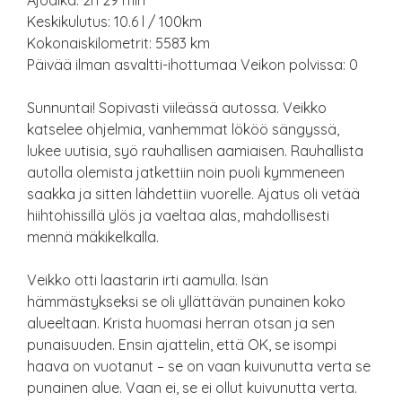
Ajoaika: 2h 29 min
Keskikulutus: 10.6 l / 100km
Kokonaiskilometrit: 5583 km
Päivää ilman asvaltti-ihottumaa Veikon polvissa: 0
Sunnuntai! Sopivasti viileässä autossa. Veikko
katselee ohjelmia, vanhemmat lököö sängyssä,
lukee uutisia, syö rauhallisen aamiaisen. Rauhallista
autolla olemista jatkettiin noin puoli kymmeneen
saakka ja sitten lähdettiin vuorelle. Ajatus oli vetää
hiihtohissillä ylös ja vaeltaa alas, mahdollisesti
mennä mäkikelkalla.
Veikko otti laastarin irti aamulla. Isän
hämmästykseksi se oli yllättävän punainen koko
alueeltaan. Krista huomasi herran otsan ja sen
punaisuuden. Ensin ajattelin, että OK, se isompi
haava on vuotanut – se on vaan kuivunutta verta se
punainen alue. Vaan ei, se ei ollut kuivunutta verta.