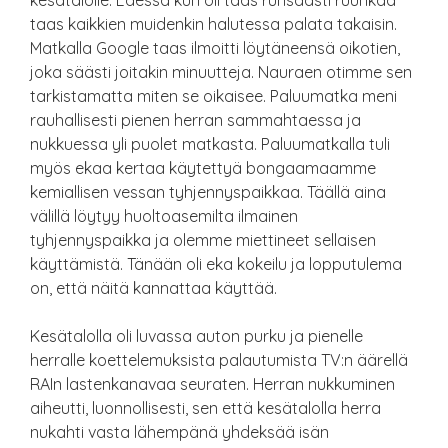
kesätalolle. Edessä kun oli taas runsaasti ruuhkaa
taas kaikkien muidenkin halutessa palata takaisin.
Matkalla Google taas ilmoitti löytäneensä oikotien,
joka säästi joitakin minuutteja. Nauraen otimme sen
tarkistamatta miten se oikaisee. Paluumatka meni
rauhallisesti pienen herran sammahtaessa ja
nukkuessa yli puolet matkasta. Paluumatkalla tuli
myös ekaa kertaa käytettyä bongaamaamme
kemiallisen vessan tyhjennyspaikkaa. Täällä aina
välillä löytyy huoltoasemilta ilmainen
tyhjennyspaikka ja olemme miettineet sellaisen
käyttämistä. Tänään oli eka kokeilu ja lopputulema
on, että näitä kannattaa käyttää.
Kesätalolla oli luvassa auton purku ja pienelle
herralle koettelemuksista palautumista TV:n äärellä
RAIn lastenkanavaa seuraten. Herran nukkuminen
aiheutti, luonnollisesti, sen että kesätalolla herra
nukahti vasta lähempänä yhdeksää isän