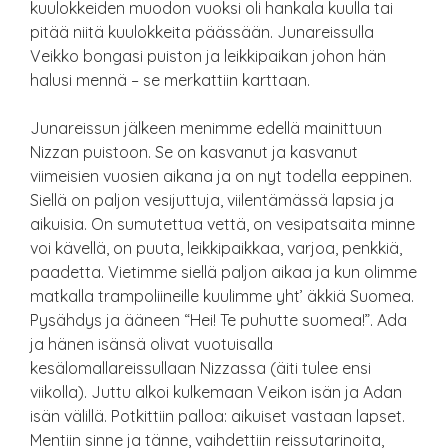
kuulokkeiden muodon vuoksi oli hankala kuulla tai
pitää niitä kuulokkeita päässään. Junareissulla
Veikko bongasi puiston ja leikkipaikan johon hän
halusi mennä – se merkattiin karttaan.
Junareissun jälkeen menimme edellä mainittuun
Nizzan puistoon. Se on kasvanut ja kasvanut
viimeisien vuosien aikana ja on nyt todella eeppinen.
Siellä on paljon vesijuttuja, viilentämässä lapsia ja
aikuisia. On sumutettua vettä, on vesipatsaita minne
voi kävellä, on puuta, leikkipaikkaa, varjoa, penkkiä,
paadetta. Vietimme siellä paljon aikaa ja kun olimme
matkalla trampoliineille kuulimme yht’ äkkiä Suomea.
Pysähdys ja ääneen “Hei! Te puhutte suomea!”. Ada
ja hänen isänsä olivat vuotuisalla
kesälomallareissullaan Nizzassa (äiti tulee ensi
viikolla). Juttu alkoi kulkemaan Veikon isän ja Adan
isän välillä. Potkittiin palloa: aikuiset vastaan lapset.
Mentiin sinne ja tänne, vaihdettiin reissutarinoita,