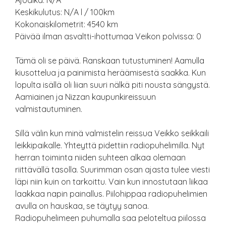
Ajoaika: N/A
Keskikulutus: N/A l / 100km
Kokonaiskilometrit: 4540 km
Päivää ilman asvaltti-ihottumaa Veikon polvissa: 0
Tämä oli se päivä. Ranskaan tutustuminen! Aamulla
kiusottelua ja painimista heräämisestä saakka. Kun
lopulta isällä oli liian suuri nälkä piti nousta sängystä.
Aamiainen ja Nizzan kaupunkireissuun
valmistautuminen.
Sillä välin kun minä valmistelin reissua Veikko seikkaili
leikkipaikalle. Yhteyttä pidettiin radiopuhelimilla. Nyt
herran toiminta niiden suhteen alkaa olemaan
riittävällä tasolla. Suurimman osan ajasta tulee viesti
läpi niin kuin on tarkoittu. Vain kun innostutaan liikaa
laakkaa napin painallus. Piilohippaa radiopuhelimien
avulla on hauskaa, se täytyy sanoa.
Radiopuhelimeen puhumalla saa peloteltua piilossa