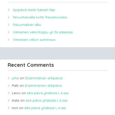
Ajopäivä etelä-Saksan läpi
Peruuttamalla kohti Travemündea
Paluumatkan alku
Viimeinen viikonloppu yli 36 asteessa.
Viimeisen viikon summaus
Recent Comments
juha
on
Ensimmäinen arkipäivä
Patti
on
Ensimmäinen arkipäivä
Leivo
on
eka päivä yhdessä L.A.ssa
Kata
on
eka päivä yhdessä L.A.ssa
toni
on
eka päivä yhdessä L.A.ssa