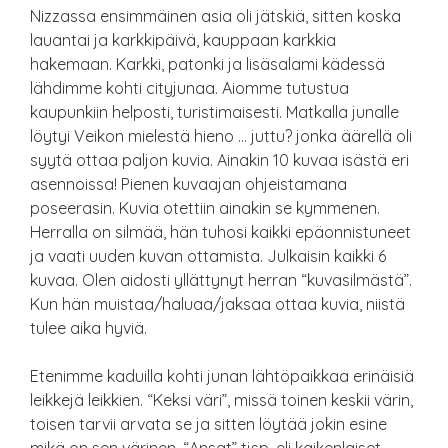
Nizzassa ensimmäinen asia oli jätskiä, sitten koska
lauantai ja karkkipäivä, kauppaan karkkia
hakemaan. Karkki, patonki ja lisäsalami kädessä
lähdimme kohti cityjunaa. Aiomme tutustua
kaupunkiin helposti, turistimaisesti. Matkalla junalle
löytyi Veikon mielestä hieno … juttu? jonka äärellä oli
syytä ottaa paljon kuvia. Ainakin 10 kuvaa isästä eri
asennoissa! Pienen kuvaajan ohjeistamana
poseerasin. Kuvia otettiin ainakin se kymmenen.
Herralla on silmää, hän tuhosi kaikki epäonnistuneet
ja vaati uuden kuvan ottamista. Julkaisin kaikki 6
kuvaa. Olen aidosti yllättynyt herran “kuvasilmästä”.
Kun hän muistaa/haluaa/jaksaa ottaa kuvia, niistä
tulee aika hyviä.
Etenimme kaduilla kohti junan lähtöpaikkaa erinäisiä
leikkejä leikkien. “Keksi väri”, missä toinen keskii värin,
toisen tarvii arvata se ja sitten löytää jokin esine