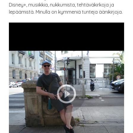
Disney+, musiikkia, nukkumista, tehtäväkirkoja ja
lepäämistä. Minulla on kymmeniä tunteja äänikirjoja.