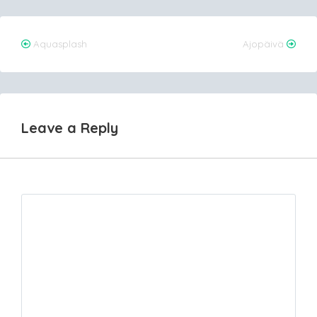
Post
Aquasplash
Ajopäivä
navigation
Leave a Reply