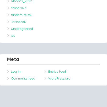
Rhodos_2022
saksa2023
tandem-reissu
Torino2017
Uncategorized
XX
Meta
Log in
Entries feed
Comments feed
WordPress.org