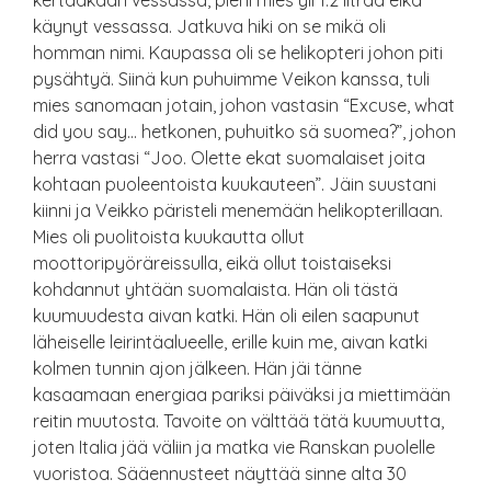
kertaakaan vessassa, pieni mies yli 1.2 litraa eikä
käynyt vessassa. Jatkuva hiki on se mikä oli
homman nimi. Kaupassa oli se helikopteri johon piti
pysähtyä. Siinä kun puhuimme Veikon kanssa, tuli
mies sanomaan jotain, johon vastasin “Excuse, what
did you say… hetkonen, puhuitko sä suomea?”, johon
herra vastasi “Joo. Olette ekat suomalaiset joita
kohtaan puoleentoista kuukauteen”. Jäin suustani
kiinni ja Veikko päristeli menemään helikopterillaan.
Mies oli puolitoista kuukautta ollut
moottoripyöräreissulla, eikä ollut toistaiseksi
kohdannut yhtään suomalaista. Hän oli tästä
kuumuudesta aivan katki. Hän oli eilen saapunut
läheiselle leirintäalueelle, erille kuin me, aivan katki
kolmen tunnin ajon jälkeen. Hän jäi tänne
kasaamaan energiaa pariksi päiväksi ja miettimään
reitin muutosta. Tavoite on välttää tätä kuumuutta,
joten Italia jää väliin ja matka vie Ranskan puolelle
vuoristoa. Sääennusteet näyttää sinne alta 30