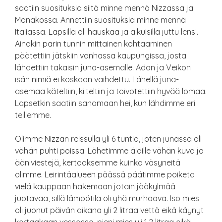
saatiin suosituksia siitä minne mennä Nizzassa ja
Monakossa. Annettiin suosituksia minne mennä
Italiassa. Lapsilla oli hauskaa ja aikuisilla juttu lensi.
Ainakin parin tunnin mittainen kohtaaminen
päätettiin jätskiin vanhassa kaupungissa, josta
lähdettiin takaisin juna-asemalle. Adan ja Veikon
isän nimiä ei koskaan vaihdettu. Lähellä juna-
asemaa käteltiin, kiiteltiin ja toivotettiin hyvää lomaa.
Lapsetkin saatiin sanomaan hei, kun lähdimme eri
teillemme.
Olimme Nizzan reissulla yli 6 tuntia, joten junassa oli
vähän puhti poissa. Lähetimme äidille vähän kuva ja
ääniviestejä, kertoaksemme kuinka väsyneitä
olimme. Leirintäalueen päässä päätimme poiketa
vielä kauppaan hakemaan jotain jääkylmää
juotavaa, sillä lämpötila oli yhä murhaava. Iso mies
oli juonut päivän aikana yli 2 litraa vettä eikä käynyt