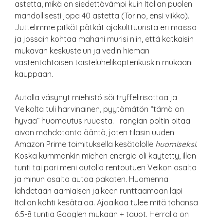
astetta, mikä on siedettävämpi kuin Italian puolen
mahdollisesti jopa 40 astetta (Torino, ensi viikko).
Juttelimme pitkät pätkät ajokulttuurista eri maissa
ja jossain kohtaa mahani murisi niin, että katkaisin
mukavan keskustelun ja vedin hieman
vastentahtoisen taisteluhelikopterikuskin mukaani
kauppaan.
Autolla väsynyt miehistö söi tryffelirisottoa ja
Veikolta tuli harvinainen, pyytämätön “tämä on
hyvää” huomautus ruuasta. Trangian poltin pitää
aivan mahdotonta ääntä, joten tilasin uuden
Amazon Prime toimituksella kesätalolle
huomiseksi
.
Koska kummankin miehen energia oli käytetty, illan
tunti tai pari meni autolla rentoutuen Veikon osalta
ja minun osalta autoa pakaten. Huomenna
lähdetään aamiaisen jälkeen runttaamaan läpi
Italian kohti kesätaloa. Ajoaikaa tulee mitä tahansa
6.5-8 tuntia Googlen mukaan + tauot. Herralla on