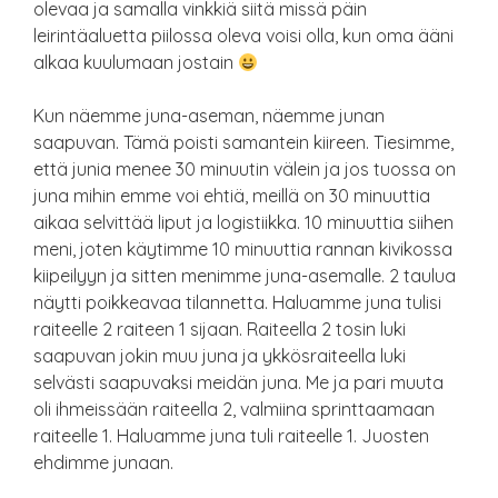
olevaa ja samalla vinkkiä siitä missä päin
leirintäaluetta piilossa oleva voisi olla, kun oma ääni
alkaa kuulumaan jostain
Kun näemme juna-aseman, näemme junan
saapuvan. Tämä poisti samantein kiireen. Tiesimme,
että junia menee 30 minuutin välein ja jos tuossa on
juna mihin emme voi ehtiä, meillä on 30 minuuttia
aikaa selvittää liput ja logistiikka. 10 minuuttia siihen
meni, joten käytimme 10 minuuttia rannan kivikossa
kiipeilyyn ja sitten menimme juna-asemalle. 2 taulua
näytti poikkeavaa tilannetta. Haluamme juna tulisi
raiteelle 2 raiteen 1 sijaan. Raiteella 2 tosin luki
saapuvan jokin muu juna ja ykkösraiteella luki
selvästi saapuvaksi meidän juna. Me ja pari muuta
oli ihmeissään raiteella 2, valmiina sprinttaamaan
raiteelle 1. Haluamme juna tuli raiteelle 1. Juosten
ehdimme junaan.