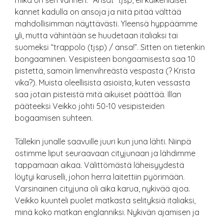
mikä on sen värinen. “Ansat” tjsp, eli kaikenlaiset
kannet kadulla on ansoja ja niitä pitää välttää
mahdollisimman näyttävästi. Yleensä hyppäämme
yli, mutta vähintään se huudetaan italiaksi tai
suomeksi “trappolo (tjsp) / ansa!”. Sitten on tietenkin
bongaaminen. Vesipisteen bongaamisesta saa 10
pistettä, samoin limenvihreästä vespasta (? Krista
vika?). Muista oleellisista asioista, kuten vessasta
saa jotain pisteistä mitä aikuiset päättää. Illan
pääteeksi Veikko johti 50-10 vesipisteiden
bogaamisen suhteen.
Tällekin junalle saavuille juuri kun juna lähti. Niinpä
ostimme liput seuraavaan cityjunaan ja lähdimme
tappamaan aikaa. Välittömästä läheisyydestä
löytyi karuselli, johon herra laitettiin pyörimään.
Varsinainen cityjuna oli aika karua, nykivää ajoa.
Veikko kuunteli puolet matkasta selityksiä italiaksi,
minä koko matkan englanniksi. Nykivän ajamisen ja