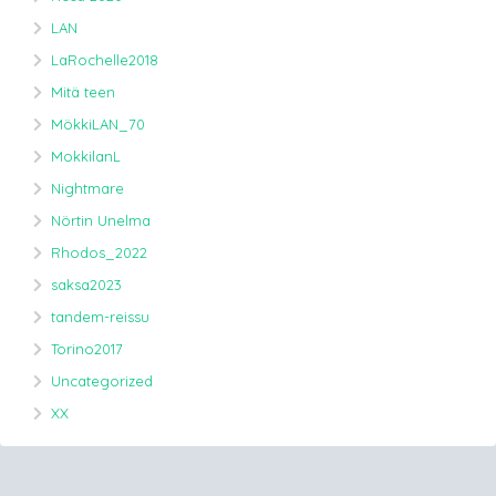
LAN
LaRochelle2018
Mitä teen
MökkiLAN_70
MokkilanL
Nightmare
Nörtin Unelma
Rhodos_2022
saksa2023
tandem-reissu
Torino2017
Uncategorized
XX