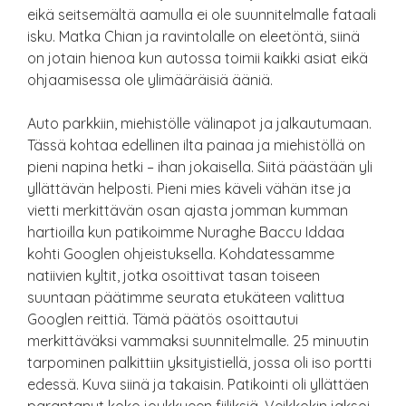
eikä seitsemältä aamulla ei ole suunnitelmalle fataali
isku. Matka Chian ja ravintolalle on eleetöntä, siinä
on jotain hienoa kun autossa toimii kaikki asiat eikä
ohjaamisessa ole ylimääräisiä ääniä.
Auto parkkiin, miehistölle välinapot ja jalkautumaan.
Tässä kohtaa edellinen ilta painaa ja miehistöllä on
pieni napina hetki – ihan jokaisella. Siitä päästään yli
yllättävän helposti. Pieni mies käveli vähän itse ja
vietti merkittävän osan ajasta jomman kumman
hartioilla kun patikoimme Nuraghe Baccu Iddaa
kohti Googlen ohjeistuksella. Kohdatessamme
natiivien kyltit, jotka osoittivat tasan toiseen
suuntaan päätimme seurata etukäteen valittua
Googlen reittiä. Tämä päätös osoittautui
merkittäväksi vammaksi suunnitelmalle. 25 minuutin
tarpominen palkittiin yksityistiellä, jossa oli iso portti
edessä. Kuva siinä ja takaisin. Patikointi oli yllättäen