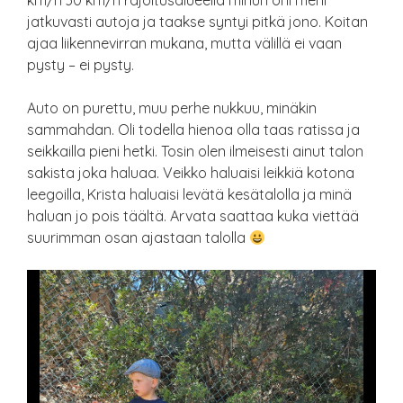
km/h 30 km/h rajoitusalueella minun ohi meni
jatkuvasti autoja ja taakse syntyi pitkä jono. Koitan
ajaa liikennevirran mukana, mutta välillä ei vaan
pysty – ei pysty.
Auto on purettu, muu perhe nukkuu, minäkin
sammahdan. Oli todella hienoa olla taas ratissa ja
seikkailla pieni hetki. Tosin olen ilmeisesti ainut talon
sakista joka haluaa. Veikko haluaisi leikkiä kotona
leegoilla, Krista haluaisi levätä kesätalolla ja minä
haluan jo pois täältä. Arvata saattaa kuka viettää
suurimman osan ajastaan talolla