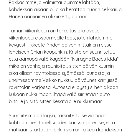
Pakkasimme ja valmistauduimme lähtöön,
kahdeksan aikaan oli aika herättää nuorin seikkailija.
Hänen aamiainen oli siirretty autoon.
Tämän viikonlopun on tarkoitus olla avaus
viikonloppureissaamiselle taas, joten lähdemme
kevyesti liikkeelle. Yhden päivän mittainen reissu
läheiseen Chian kaupunkiin. Krista on suunnitellut,
että aamupäivällä käydään “Nuraghe Baccu Idda”,
mikä on vanhoja raunioita… sitten päivän kuumin
aika ollaan ravintolassa syömässä lounasta ja
unelmissamme Veikko nukkuu päiväunet kärryissä
ravintolan varjossa. Autossa ei pysty siihen aikaan
kukaan nukkumaan. Iltapäivällä siirretään auto
biitsille ja siitä sitten kesätalolle nukkumaan.
Suunnitelma on löysä, tarkoitettu selviämään
kohtaaminen todellisuuden kanssa, joten se, että
matkaan startattiin jonkin verran jälkeen kahdeksan