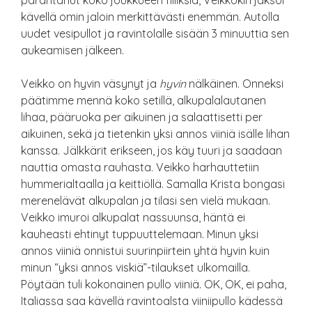
parantanut koko joukkueen fiiliksiä, Veikkokin jaksoi
kävellä omin jaloin merkittävästi enemmän. Autolla
uudet vesipullot ja ravintolalle sisään 3 minuuttia sen
aukeamisen jälkeen.
Veikko on hyvin väsynyt ja
hyvin
nälkäinen. Onneksi
päätimme mennä koko setillä, alkupalalautanen
lihaa, pääruoka per aikuinen ja salaattisetti per
aikuinen, sekä ja tietenkin yksi annos viiniä isälle lihan
kanssa. Jälkkärit erikseen, jos käy tuuri ja saadaan
nauttia omasta rauhasta. Veikko harhauttetiin
hummerialtaalla ja keittiöllä. Samalla Krista bongasi
merenelävät alkupalan ja tilasi sen vielä mukaan.
Veikko imuroi alkupalat nassuunsa, häntä ei
kauheasti ehtinyt tuppuuttelemaan. Minun yksi
annos viiniä onnistui suurinpiirtein yhtä hyvin kuin
minun “yksi annos viskiä”-tilaukset ulkomailla.
Pöytään tuli kokonainen pullo viiniä. OK, OK, ei paha,
Italiassa saa kävellä ravintoalsta viiniipullo kädessä