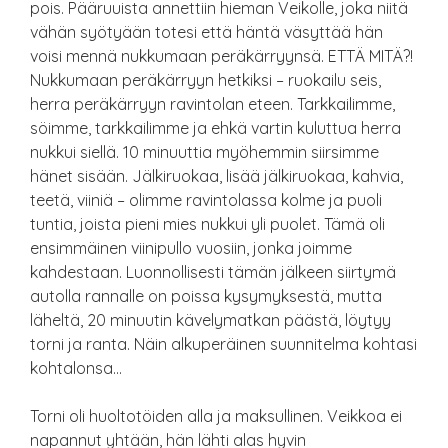
pois. Pääruuista annettiin hieman Veikolle, joka niitä
vähän syötyään totesi että häntä väsyttää hän
voisi mennä nukkumaan peräkärryynsä. ETTÄ MITÄ?!
Nukkumaan peräkärryyn hetkiksi – ruokailu seis,
herra peräkärryyn ravintolan eteen. Tarkkailimme,
söimme, tarkkailimme ja ehkä vartin kuluttua herra
nukkui siellä. 10 minuuttia myöhemmin siirsimme
hänet sisään. Jälkiruokaa, lisää jälkiruokaa, kahvia,
teetä, viiniä – olimme ravintolassa kolme ja puoli
tuntia, joista pieni mies nukkui yli puolet. Tämä oli
ensimmäinen viinipullo vuosiin, jonka joimme
kahdestaan. Luonnollisesti tämän jälkeen siirtymä
autolla rannalle on poissa kysymyksestä, mutta
läheltä, 20 minuutin kävelymatkan päästä, löytyy
torni ja ranta. Näin alkuperäinen suunnitelma kohtasi
kohtalonsa…
Torni oli huoltotöiden alla ja maksullinen. Veikkoa ei
napannut yhtään, hän lähti alas hyvin