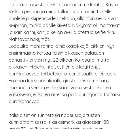
määrätietoisesti, joten jakaannuimme kahtia. Krista
Veikon perään ja minä tallaamaan tornin toiselle
puolelle piikkipensaiden sekaan, sillä näin siellä kivan
kivipinon, minkä päälle kiivetä. Näkymät oli mahtavat
ja sain kännykän ja kellon avulla otettua selfienkin.
Mahtavat näkymät.
Loppuilta meni rannalla hiekkaleikkejä leikkien. Nyt
ensimmäistä kertaa taisin pikkasen palaa, en
pahasti – arvioin nyt 22 aikaan kotosalla, mutta
pikkasen. Mielenkiintoisesti en ole käyttänyt
aurinkorasvaa tai betakaroteenia täällä ollenkaan.
En enää kärsi aurinkoallergiasta. Rusketun taas
normaalin verran eli kirkkaan valkoisesta likaisen
valkoiseksi, enkä en arjessa pala auringossa tai tarvi
aurinkorasvaa.
Italialaiset on tunnettuja nopeusrajoitusten
kunnioittamisesta, siksi esimerkiksi ajaessani 80