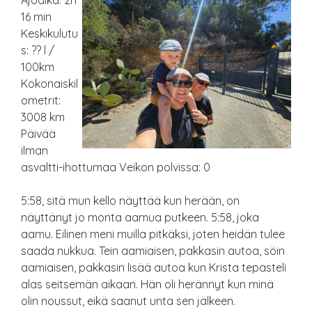
Ajoaika: 2h
16 min
Keskikulutu
s: ?? l /
100km
Kokonaiskil
ometrit:
3008 km
Päivää
ilman
asvaltti-ihottumaa Veikon polvissa: 0
5:58, sitä mun kello näyttää kun herään, on
näyttänyt jo monta aamua putkeen. 5:58, joka
aamu. Eilinen meni muilla pitkäksi, joten heidän tulee
saada nukkua. Tein aamiaisen, pakkasin autoa, söin
aamiaisen, pakkasin lisää autoa kun Krista tepasteli
alas seitsemän aikaan. Hän oli herännyt kun minä
olin noussut, eikä saanut unta sen jälkeen.