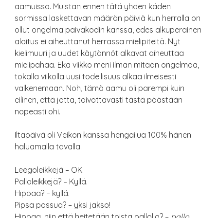
aamuissa. Muistan ennen tätä yhden käden
sormissa laskettavan määrän päiviä kun herralla on
ollut ongelma päiväkodin kanssa, edes alkuperäinen
aloitus ei aiheuttanut herrassa mielipiteitä. Nyt
kielimuuri ja uudet käytännöt alkavat aiheuttaa
mielipahaa. Eka viikko meni ilman mitään ongelmaa,
tokalla viikolla uusi todellisuus alkaa ilmeisesti
valkenemaan. Noh, tämä aamu oli parempi kuin
eilinen, että jotta, toivottavasti tästä päästään
nopeasti ohi.
Iltapäivä oli Veikon kanssa hengailua 100% hänen
haluamalla tavalla.
Leegoleikkejä – OK.
Palloleikkejä? – Kyllä.
Hippaa? – kyllä.
Pipsa possua? – yksi jakso!
Hippaa, niin että heitetään toista pallolla? –
pallo