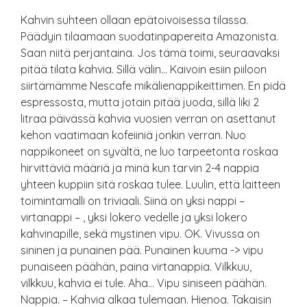
Kahvin suhteen ollaan epätoivoisessa tilassa.
Päädyin tilaamaan suodatinpapereita Amazonista.
Saan niitä perjantaina. Jos tämä toimi, seuraavaksi
pitää tilata kahvia. Sillä välin… Kaivoin esiin piiloon
siirtämämme Nescafe mikälienappikeittimen. En pidä
espressosta, mutta jotain pitää juoda, sillä liki 2
litraa päivässä kahvia vuosien verran on asettanut
kehon vaatimaan kofeiiniä jonkin verran. Nuo
nappikoneet on syvältä, ne luo tarpeetonta roskaa
hirvittäviä määriä ja minä kun tarvin 2-4 nappia
yhteen kuppiin sitä roskaa tulee. Luulin, että laitteen
toimintamalli on triviaali. Siinä on yksi nappi –
virtanappi – , yksi lokero vedelle ja yksi lokero
kahvinapille, sekä mystinen vipu. OK. Vivussa on
sininen ja punainen pää. Punainen kuuma -> vipu
punaiseen päähän, paina virtanappia. Vilkkuu,
vilkkuu, kahvia ei tule. Aha… Vipu siniseen päähän.
Nappia. – Kahvia alkaa tulemaan. Hienoa. Takaisin