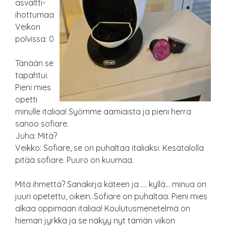
asvaltti-
ihottumaa
Veikon
polvissa: 0
Tänään se
tapahtui.
Pieni mies
opetti
minulle italiaa! Syömme aamiaista ja pieni herra
sanoo sofiare.
Juha: Mitä?
Veikko: Sofiare, se on puhaltaa italiaksi. Kesätalolla
pitää sofiare. Puuro on kuumaa.
Mitä ihmettä? Sanakirja käteen ja …. kyllä… minua on
juuri opetettu, oikein. Sofiare on puhaltaa. Pieni mies
alkaa oppimaan italiaa! Koulutusmenetelmä on
hieman jyrkkä ja se näkyy nyt tämän viikon