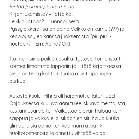
lentää jo kohti pientä miestä
Kirjan lukemista? – Totta kai.
Leikkipuistoon? – Luonnollisesti.
Pyssyleikkejä, isä on apina Veikko on karhu (???) ja
keppipyssyjen kanssa juoksemista “piu piu” -
huutaen? – Errr. Apina? OK!
Ilta meni siinä poikien osalta. Tyttösektorilla istuttiin
sormet liimattuna läppäriin ja … tätä kirjoittaessa
siellä on tehty kohta 6 tuntia muistiinpanojen
purkua…
Autosta kuului! Hihna oli hajonnut, ei laturi! JEE!
Ohjauksessa kuuluva ääni tulee iskunvaimentajista,
kustannusarvio tuli. Vaikuttaa olevan halpaa kuin
saippua ja vaikka ei olisikaan en silti halua kuulla
ylimääräisiä ääniä kun käännän rattia =>
huoltotoimenpiteille annettu vihreää valoa.