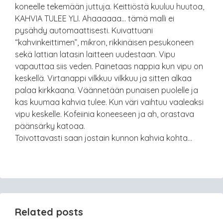
koneelle tekemään juttuja. Keittiöstä kuuluu huutoa,
KAHVIA TULEE YLI. Ahaaaaaa… tämä malli ei
pysähdy automaattisesti. Kuivattuani
“kahvinkeittimen”, mikron, rikkinäisen pesukoneen
sekä lattian latasin laitteen uudestaan. Vipu
vapauttaa siis veden. Painetaas nappia kun vipu on
keskellä. Virtanappi vilkkuu vilkkuu ja sitten alkaa
palaa kirkkaana. Väännetään punaisen puolelle ja
kas kuumaa kahvia tulee. Kun väri vaihtuu vaaleaksi
vipu keskelle. Kofeiinia koneeseen ja ah, orastava
päänsärky katoaa.
Toivottavasti saan jostain kunnon kahvia kohta…
Related posts