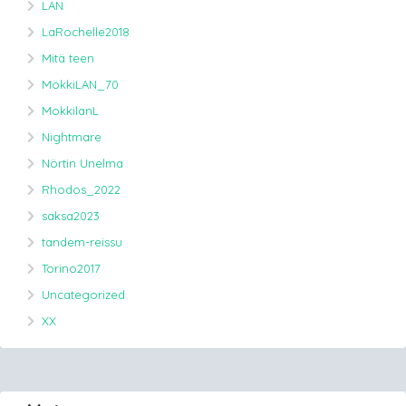
LAN
LaRochelle2018
Mitä teen
MökkiLAN_70
MokkilanL
Nightmare
Nörtin Unelma
Rhodos_2022
saksa2023
tandem-reissu
Torino2017
Uncategorized
XX