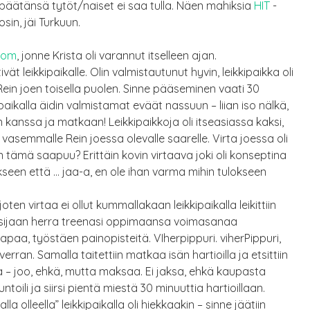
lipäätänsä tytöt/naiset ei saa tulla. Näen mahiksia
HIT
-
in, jäi Turkuun.
oom
, jonne Krista oli varannut itselleen ajan.
t leikkipaikalle. Olin valmistautunut hyvin, leikkipaikka oli
n joen toisella puolen. Sinne pääseminen vaati 30
paikalla äidin valmistamat eväät nassuun – liian iso nälkä,
kanssa ja matkaan! Leikkipaikkoja oli itseasiassa kaksi,
i vasemmalle Rein joessa olevalle saarelle. Virta joessa oli
n tämä saapuu? Erittäin kovin virtaava joki oli konseptina
een että … jaa-a, en ole ihan varma mihin tulokseen
en virtaa ei ollut kummallakaan leikkipaikalla leikittiin
en sijaan herra treenasi oppimaansa voimasanaa
 tapaa, työstäen painopisteitä. VIherpippuri. viherPippuri,
erran. Samalla taitettiin matkaa isän hartioilla ja etsittiin
la – joo, ehkä, mutta maksaa. Ei jaksa, ehkä kaupasta
kuntoili ja siirsi pientä miestä 30 minuuttia hartioillaan.
la olleella” leikkipaikalla oli hiekkaakin – sinne jäätiin