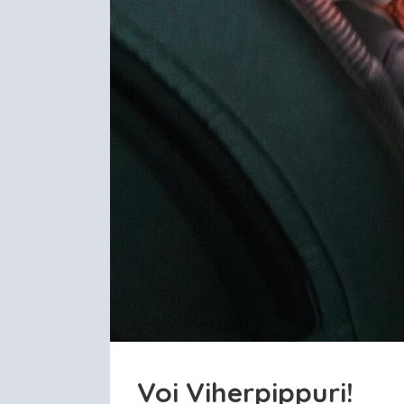
Voi Viherpippuri!