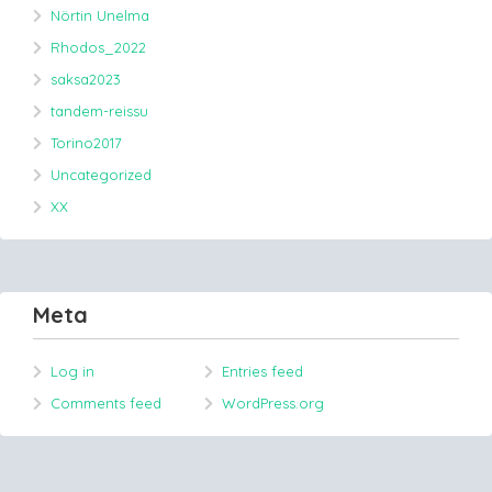
Nörtin Unelma
Rhodos_2022
saksa2023
tandem-reissu
Torino2017
Uncategorized
XX
Meta
Log in
Entries feed
Comments feed
WordPress.org