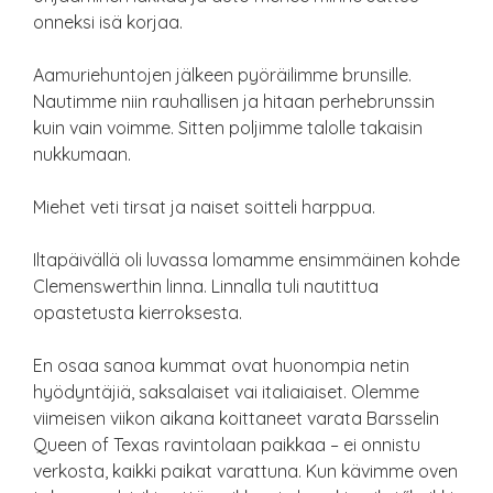
onneksi isä korjaa.
Aamuriehuntojen jälkeen pyöräilimme brunsille.
Nautimme niin rauhallisen ja hitaan perhebrunssin
kuin vain voimme. Sitten poljimme talolle takaisin
nukkumaan.
Miehet veti tirsat ja naiset soitteli harppua.
Iltapäivällä oli luvassa lomamme ensimmäinen kohde
Clemenswerthin linna. Linnalla tuli nautittua
opastetusta kierroksesta.
En osaa sanoa kummat ovat huonompia netin
hyödyntäjiä, saksalaiset vai italiaiaiset. Olemme
viimeisen viikon aikana koittaneet varata Barsselin
Queen of Texas ravintolaan paikkaa – ei onnistu
verkosta, kaikki paikat varattuna. Kun kävimme oven