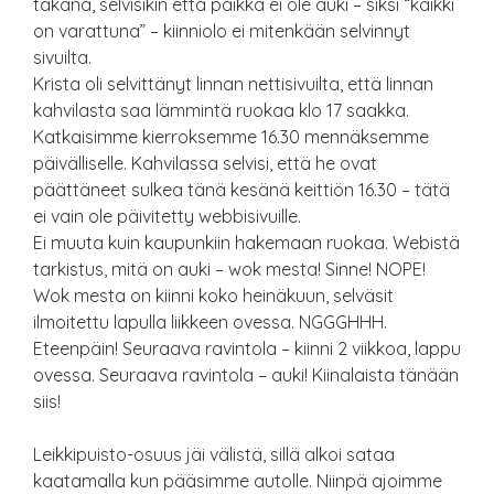
takana, selvisikin että paikka ei ole auki – siksi “kaikki
on varattuna” – kiinniolo ei mitenkään selvinnyt
sivuilta.
Krista oli selvittänyt linnan nettisivuilta, että linnan
kahvilasta saa lämmintä ruokaa klo 17 saakka.
Katkaisimme kierroksemme 16.30 mennäksemme
päivälliselle. Kahvilassa selvisi, että he ovat
päättäneet sulkea tänä kesänä keittiön 16.30 – tätä
ei vain ole päivitetty webbisivuille.
Ei muuta kuin kaupunkiin hakemaan ruokaa. Webistä
tarkistus, mitä on auki – wok mesta! Sinne! NOPE!
Wok mesta on kiinni koko heinäkuun, selväsit
ilmoitettu lapulla liikkeen ovessa. NGGGHHH.
Eteenpäin! Seuraava ravintola – kiinni 2 viikkoa, lappu
ovessa. Seuraava ravintola – auki! Kiinalaista tänään
siis!
Leikkipuisto-osuus jäi välistä, sillä alkoi sataa
kaatamalla kun pääsimme autolle. Niinpä ajoimme