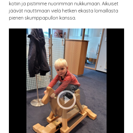
kotiin ja pistimme nuorimman nukkumaan. Aikuiset
jäävät nauttimaan vielä hetken ekasta lomaillasta
pienen skumppapullon kanssa.