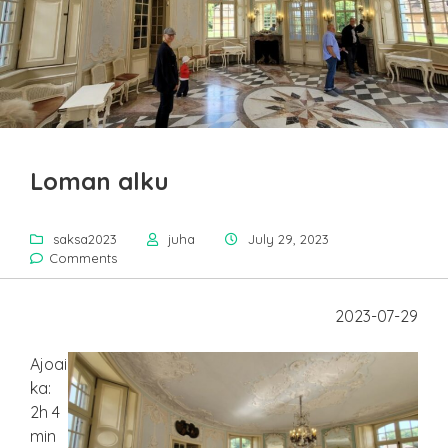
Loman alku
saksa2023
juha
July 29, 2023
Comments
2023-07-29
Ajoai
ka:
2h 4
min