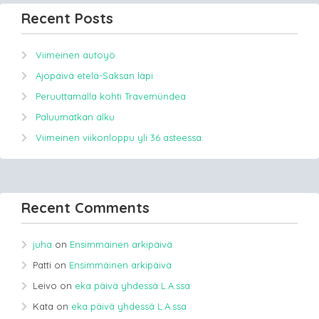
Recent Posts
Viimeinen autoyö
Ajopäivä etelä-Saksan läpi
Peruuttamalla kohti Travemündea
Paluumatkan alku
Viimeinen viikonloppu yli 36 asteessa.
Recent Comments
juha
on
Ensimmäinen arkipäivä
Patti
on
Ensimmäinen arkipäivä
Leivo
on
eka päivä yhdessä L.A.ssa
Kata
on
eka päivä yhdessä L.A.ssa