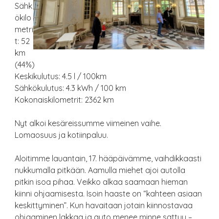
Sähk
ökilo
metri
t: 52
km
(44%)
Keskikulutus: 4.5 l / 100km
Sähkökulutus: 4.3 kWh / 100 km
Kokonaiskilometrit: 2362 km
Nyt alkoi kesäreissumme viimeinen vaihe.
Lomaosuus ja kotiinpaluu.
Aloitimme lauantain, 17. hääpäivämme, vaihdikkaasti
nukkumalla pitkään. Aamulla miehet ajoi autolla
pitkin isoa pihaa. Veikko alkaa saamaan hieman
kiinni ohjaamisesta. Isoin haaste on “kahteen asiaan
keskittyminen”. Kun havaitaan jotain kiinnostavaa
ohjaaminen lakkaa ja auto menee minne sattuu –