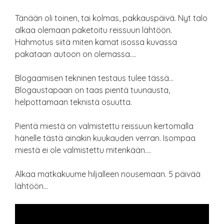
Tänään oli toinen, tai kolmas, pakkauspäivä. Nyt talo
alkaa olemaan paketoitu reissuun lähtöön.
Hahmotus siitä miten kamat isossa kuvassa
pakataan autoon on olemassa….
Blogaamisen tekninen testaus tulee tässä…
Blogaustapaan on taas pientä tuunausta,
helpottamaan teknistä osuutta.
Pientä miestä on valmistettu reissuun kertomalla
hänelle tästä ainakin kuukauden verran. Isompaa
miestä ei ole valmistettu mitenkään….
Alkaa matkakuume hiljalleen nousemaan. 5 päivää
lähtöön…