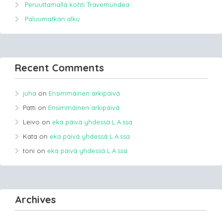
Peruuttamalla kohti Travemündea
Paluumatkan alku
Recent Comments
juha
on
Ensimmäinen arkipäivä
Patti
on
Ensimmäinen arkipäivä
Leivo
on
eka päivä yhdessä L.A.ssa
Kata
on
eka päivä yhdessä L.A.ssa
toni
on
eka päivä yhdessä L.A.ssa
Archives