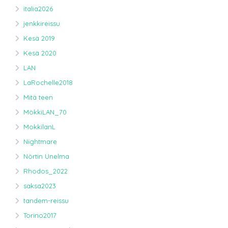
italia2026
jenkkireissu
Kesä 2019
Kesä 2020
LAN
LaRochelle2018
Mitä teen
MökkiLAN_70
MokkilanL
Nightmare
Nörtin Unelma
Rhodos_2022
saksa2023
tandem-reissu
Torino2017