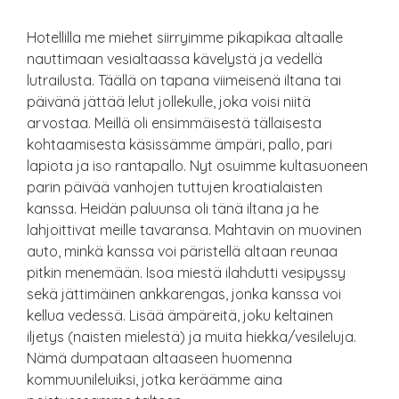
Hotellilla me miehet siirryimme pikapikaa altaalle
nauttimaan vesialtaassa kävelystä ja vedellä
lutrailusta. Täällä on tapana viimeisenä iltana tai
päivänä jättää lelut jollekulle, joka voisi niitä
arvostaa. Meillä oli ensimmäisestä tällaisesta
kohtaamisesta käsissämme ämpäri, pallo, pari
lapiota ja iso rantapallo. Nyt osuimme kultasuoneen
parin päivää vanhojen tuttujen kroatialaisten
kanssa. Heidän paluunsa oli tänä iltana ja he
lahjoittivat meille tavaransa. Mahtavin on muovinen
auto, minkä kanssa voi päristellä altaan reunaa
pitkin menemään. Isoa miestä ilahdutti vesipyssy
sekä jättimäinen ankkarengas, jonka kanssa voi
kellua vedessä. Lisää ämpäreitä, joku keltainen
iljetys (naisten mielestä) ja muita hiekka/vesileluja.
Nämä dumpataan altaaseen huomenna
kommuunileluiksi, jotka keräämme aina