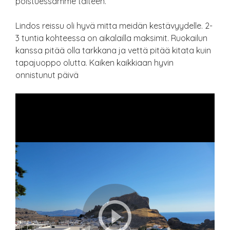
poistuessamme talteen.
Lindos reissu oli hyvä mitta meidän kestävyydelle. 2-
3 tuntia kohteessa on aikalailla maksimit. Ruokailun
kanssa pitää olla tarkkana ja vettä pitää kitata kuin
tapajuoppo olutta. Kaiken kaikkiaan hyvin
onnistunut päivä