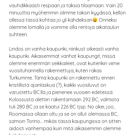
vauhdikkaasti respaan ja taksia tilaamaan. Vain 20
minuuttia myöhemmin olimme taksin kyydissä, kellon
ollessa tässä kohtaa jo yli kahdeksan
Onneksi
olemme lomalla ja voimme olla rentoja aikataulun
suhteen.
Lindos on vanha kaupunki, niinkust oikeasti vanha
kaupunki. Aikaisemmat vanhat kaupungit, missä
olemme enemmän seikkaileet, ovat kuitenkin viime
vuosituhannella rakennettuja, kuten rakas
Turkumme. Tämä kaupunki on rakennettu ennen
kristillistä ajanlaskua (?), kaikki vuosiluvut on
varustettu BC:llä ja pienenee vuosien edetessä:
Kolossusta alettiin rakentamaan 292 BC, valmista
tuli 280 BC ja se kaatui 226 BC tjsp. No okei, joo,
Roomassa ollaan oltu ja se on ollut olemassa BC,
samoin Torino… mikäs tässä kaupungissa on sitten
aidosti vanhempaa kuin mitä aikaisemmin olemme