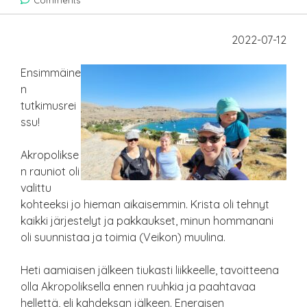
Comments
2022-07-12
Ensimmäine
n
tutkimusrei
ssu!
Akropolikse
n rauniot oli
valittu
kohteeksi jo hieman aikaisemmin. Krista oli tehnyt
kaikki järjestelyt ja pakkaukset, minun hommanani
oli suunnistaa ja toimia (Veikon) muulina.
Heti aamiaisen jälkeen tiukasti liikkeelle, tavoitteena
olla Akropoliksella ennen ruuhkia ja paahtavaa
hellettä, eli kahdeksan jälkeen. Energisen