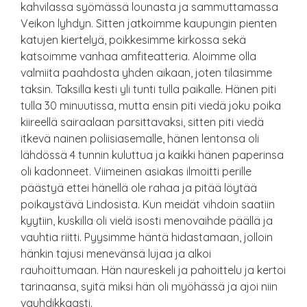
kahvilassa syömässä lounasta ja sammuttamassa
Veikon lyhdyn. Sitten jatkoimme kaupungin pienten
katujen kiertelyä, poikkesimme kirkossa sekä
katsoimme vanhaa amfiteatteria. Aloimme olla
valmiita paahdosta yhden aikaan, joten tilasimme
taksin. Taksilla kesti yli tunti tulla paikalle. Hänen piti
tulla 30 minuutissa, mutta ensin piti viedä joku poika
kiireellä sairaalaan parsittavaksi, sitten piti viedä
itkevä nainen poliisiasemalle, hänen lentonsa oli
lähdössä 4 tunnin kuluttua ja kaikki hänen paperinsa
oli kadonneet. Viimeinen asiakas ilmoitti perille
päästyä ettei hänellä ole rahaa ja pitää löytää
poikaystävä Lindosista. Kun meidät vihdoin saatiin
kyytiin, kuskilla oli vielä isosti menovaihde päällä ja
vauhtia riitti. Pyysimme häntä hidastamaan, jolloin
hänkin tajusi menevänsä lujaa ja alkoi
rauhoittumaan. Hän naureskeli ja pahoittelu ja kertoi
tarinaansa, syitä miksi hän oli myöhässä ja ajoi niin
vauhdikkaasti.