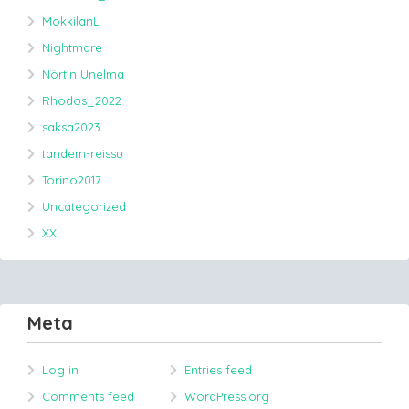
MokkilanL
Nightmare
Nörtin Unelma
Rhodos_2022
saksa2023
tandem-reissu
Torino2017
Uncategorized
XX
Meta
Log in
Entries feed
Comments feed
WordPress.org