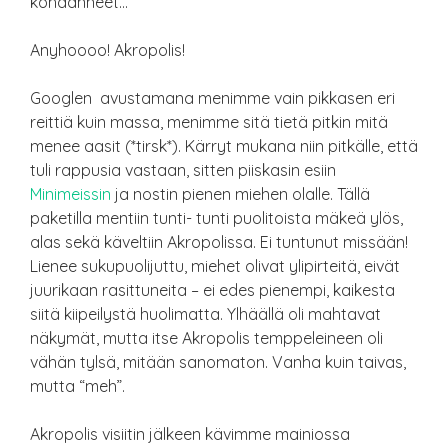
kohdanneet…
Anyhoooo! Akropolis!
Googlen avustamana menimme vain pikkasen eri
reittiä kuin massa, menimme sitä tietä pitkin mitä
menee aasit (*tirsk*). Kärryt mukana niin pitkälle, että
tuli rappusia vastaan, sitten piiskasin esiin
Minimeissin
ja nostin pienen miehen olalle. Tällä
paketilla mentiin tunti- tunti puolitoista mäkeä ylös,
alas sekä käveltiin Akropolissa. Ei tuntunut missään!
Lienee sukupuolijuttu, miehet olivat ylipirteitä, eivät
juurikaan rasittuneita – ei edes pienempi, kaikesta
siitä kiipeilystä huolimatta. Ylhäällä oli mahtavat
näkymät, mutta itse Akropolis temppeleineen oli
vähän tylsä, mitään sanomaton. Vanha kuin taivas,
mutta “meh”.
Akropolis visiitin jälkeen kävimme mainiossa