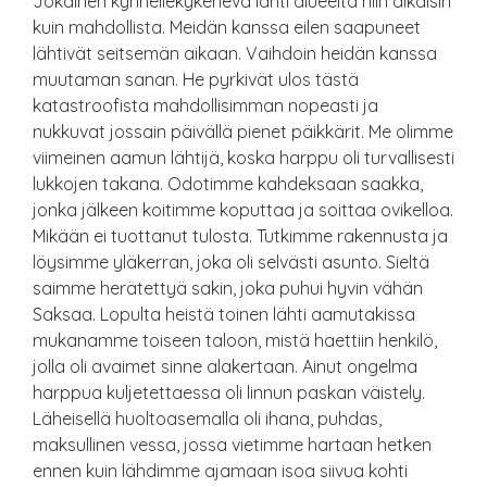
Jokainen kynnellekykenevä lähti alueelta niin aikaisin
kuin mahdollista. Meidän kanssa eilen saapuneet
lähtivät seitsemän aikaan. Vaihdoin heidän kanssa
muutaman sanan. He pyrkivät ulos tästä
katastroofista mahdollisimman nopeasti ja
nukkuvat jossain päivällä pienet päikkärit. Me olimme
viimeinen aamun lähtijä, koska harppu oli turvallisesti
lukkojen takana. Odotimme kahdeksaan saakka,
jonka jälkeen koitimme koputtaa ja soittaa ovikelloa.
Mikään ei tuottanut tulosta. Tutkimme rakennusta ja
löysimme yläkerran, joka oli selvästi asunto. Sieltä
saimme herätettyä sakin, joka puhui hyvin vähän
Saksaa. Lopulta heistä toinen lähti aamutakissa
mukanamme toiseen taloon, mistä haettiin henkilö,
jolla oli avaimet sinne alakertaan. Ainut ongelma
harppua kuljetettaessa oli linnun paskan väistely.
Läheisellä huoltoasemalla oli ihana, puhdas,
maksullinen vessa, jossa vietimme hartaan hetken
ennen kuin lähdimme ajamaan isoa siivua kohti