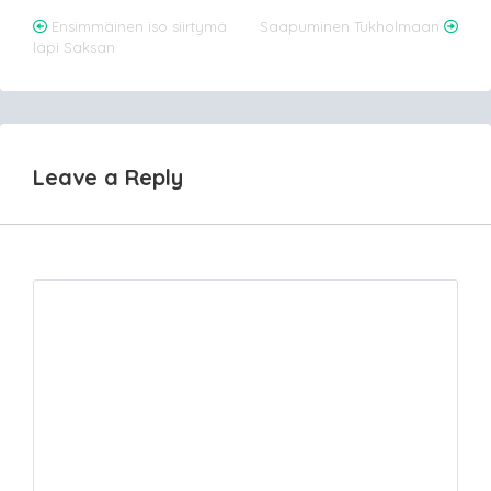
Post
Ensimmäinen iso siirtymä
Saapuminen Tukholmaan
läpi Saksan
navigation
Leave a Reply