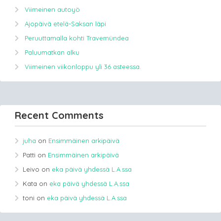
Viimeinen autoyö
Ajopäivä etelä-Saksan läpi
Peruuttamalla kohti Travemündea
Paluumatkan alku
Viimeinen viikonloppu yli 36 asteessa.
Recent Comments
juha
on
Ensimmäinen arkipäivä
Patti
on
Ensimmäinen arkipäivä
Leivo
on
eka päivä yhdessä L.A.ssa
Kata
on
eka päivä yhdessä L.A.ssa
toni
on
eka päivä yhdessä L.A.ssa