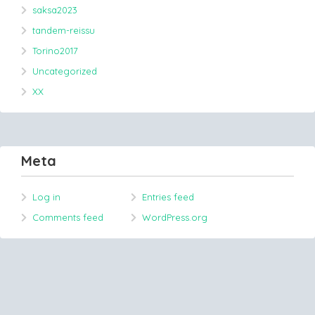
saksa2023
tandem-reissu
Torino2017
Uncategorized
XX
Meta
Log in
Entries feed
Comments feed
WordPress.org