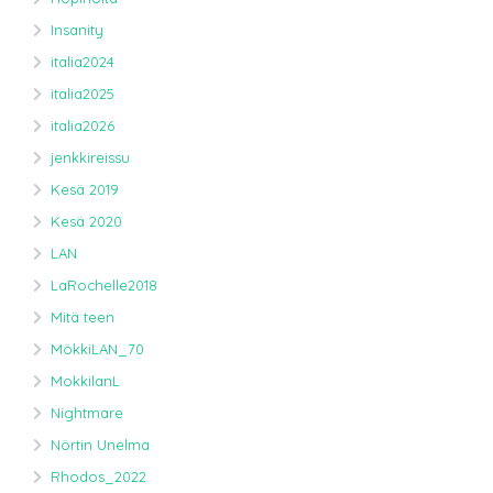
Insanity
italia2024
italia2025
italia2026
jenkkireissu
Kesä 2019
Kesä 2020
LAN
LaRochelle2018
Mitä teen
MökkiLAN_70
MokkilanL
Nightmare
Nörtin Unelma
Rhodos_2022