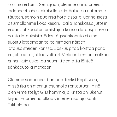
homma ei toimi. Sen sijaan, olemme onnistuneesti
ladanneet lähes jokaisella leirintäalueella automme
täyteen, samoin puolissa hotelleista ja luonnollisesti
asunnollamme koko kesän. Täällä Tanskassa juttelin
erään sähköauton omistajan kanssa latauspisteellä
näistä latauksista. Edes täyssähköauto ei aina
suostu lataamaan tai toimimaan näiden
latauspisteiden kanssa. Joskus pitää koittaa paria
eri johtoa tai jättää väliin :-I. Vielä on hieman matkaa
ennen kuin uskaltaa suunnittelematta lähteä
sähköautolla matkaan.
Olemme saapuneet illan päätteeksi Köpikseen,
missä ilta on mennyt asunnolla rentoutuen. Minä
olen viimeistellyt GTD hommia ja Krista on lukenut
kirjaa. Huomenna alkaa viimeinen iso ajo kohti
Tukholmaa.