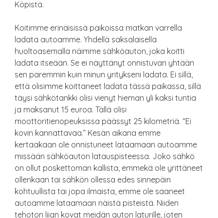
Köpistä.
Koitimme erinäisissä paikoissa matkan varrella
ladata autoamme. Yhdellä saksalaisella
huoltoasemalla näimme sähköauton, joka koitti
ladata itseään. Se ei näyttänyt onnistuvan yhtään
sen paremmin kuin minun yritykseni ladata. Ei sillä,
että olisimme koittaneet ladata tässä paikassa, sillä
täysi sähkötankki olisi vienyt hieman yli kaksi tuntia
ja maksanut 15 euroa. Tällä olisi
moottoritienopeuksissa päässyt 25 kilometriä. “Ei
kovin kannattavaa.” Kesän aikana emme
kertaakaan ole onnistuneet lataamaan autoamme
missään sähköauton latauspisteessa. Joko sähkö
on ollut poskettoman kallista, emmekä ole yrittäneet
ollenkaan tai sähkön ollessa edes sinnepäin
kohtuullista tai jopa ilmaista, emme ole saaneet
autoamme lataamaan näistä pisteistä. Niiden
tehoton liian kovat meidän auton laturille, joten