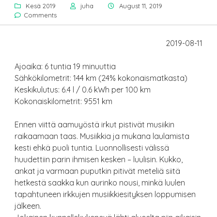
Kesä 2019
juha
August 11, 2019
Comments
2019-08-11
Ajoaika: 6 tuntia 19 minuuttia
Sähkökilometrit: 144 km (24% kokonaismatkasta)
Keskikulutus: 6.4 l / 0.6 kWh per 100 km
Kokonaiskilometrit: 9551 km
Ennen viittä aamuyöstä irkut pistivät musiikin
raikaamaan taas. Musiikkia ja mukana laulamista
kesti ehkä puoli tuntia. Luonnollisesti välissä
huudettiin parin ihmisen kesken – luulisin. Kukko,
ankat ja varmaan puputkin pitivät meteliä siitä
hetkestä saakka kun aurinko nousi, minkä luulen
tapahtuneen irkkujen musiikkiesityksen loppumisen
jälkeen.