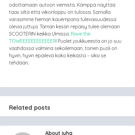
odottamaan autoon viemistä. Kämppä näyttää
taas siltä että viikonloppu on tulossa. Samalla
varasimme hieman kauempana tulevaisuudessa
olevia juttuja. Tämän kesän repäisy tulee olemaan
SCOOTERIN keikka Ulmissa.
Rave the
TOWEEEEEEEEEEEER
! Puolet joukkueesta on jo suu
vaahdossa valmiina sekoilemaan, toinen puoli on
hyvin, hyvin epäilevä koko keikasta – siksi se
tehdään.
Related posts
About juha