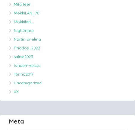
Mitä teen
MökkiLAN_70
MokkilanL
Nightmare
Nörtin Unelma
Rhodos_2022
saksa2023
tandem-reissu
Torino2017
Uncategorized
XX
Meta