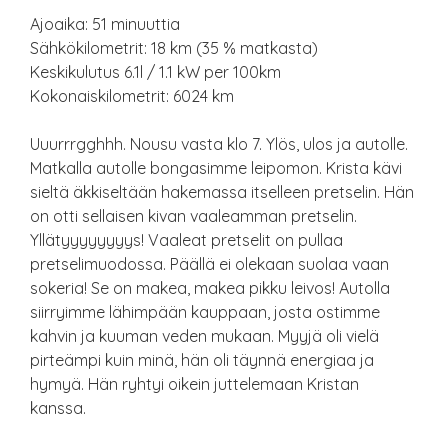
Ajoaika: 51 minuuttia
Sähkökilometrit: 18 km (35 % matkasta)
Keskikulutus 6.1l / 1.1 kW per 100km
Kokonaiskilometrit: 6024 km
Uuurrrgghhh. Nousu vasta klo 7. Ylös, ulos ja autolle.
Matkalla autolle bongasimme leipomon. Krista kävi
sieltä äkkiseltään hakemassa itselleen pretselin. Hän
on otti sellaisen kivan vaaleamman pretselin.
Yllätyyyyyyyys! Vaaleat pretselit on pullaa
pretselimuodossa. Päällä ei olekaan suolaa vaan
sokeria! Se on makea, makea pikku leivos! Autolla
siirryimme lähimpään kauppaan, josta ostimme
kahvin ja kuuman veden mukaan. Myyjä oli vielä
pirteämpi kuin minä, hän oli täynnä energiaa ja
hymyä. Hän ryhtyi oikein juttelemaan Kristan
kanssa.