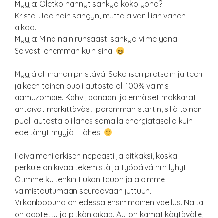
Myyjä: Oletko nähnyt sänkyä koko yönä?
Krista: Joo näin sängyn, mutta aivan liian vähän
aikaa.
Myyjä: Minä näin runsaasti sänkyä viime yönä.
Selvästi enemmän kuin sinä!
Myyjä oli ihanan piristävä. Sokerisen pretselin ja teen
jälkeen toinen puoli autosta oli 100% valmis
aamuzombie. Kahvi, banaani ja erinäiset makkarat
antoivat merkittävästi paremman startin, sillä toinen
puoli autosta oli lähes samalla energiatasolla kuin
edeltänyt myyjä – lähes.
Päivä meni arkisen nopeasti ja pitkäksi, koska
perkule on kivaa tekemistä ja työpäivä niin lyhyt.
Otimme kuitenkin tiukan tauon ja aloimme
valmistautumaan seuraavaan juttuun.
Viikonloppuna on edessä ensimmäinen vaellus. Näitä
on odotettu jo pitkän aikaa. Auton kamat käytävälle,