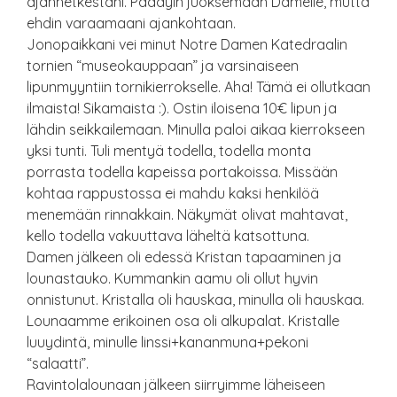
ajanhetkestäni. Päädyin juoksemaan Damelle, mutta
ehdin varaamaani ajankohtaan.
Jonopaikkani vei minut Notre Damen Katedraalin
tornien “museokauppaan” ja varsinaiseen
lipunmyyntiin tornikierrokselle. Aha! Tämä ei ollutkaan
ilmaista! Sikamaista :). Ostin iloisena 10€ lipun ja
lähdin seikkailemaan. Minulla paloi aikaa kierrokseen
yksi tunti. Tuli mentyä todella, todella monta
porrasta todella kapeissa portakoissa. Missään
kohtaa rappustossa ei mahdu kaksi henkilöä
menemään rinnakkain. Näkymät olivat mahtavat,
kello todella vakuuttava läheltä katsottuna.
Damen jälkeen oli edessä Kristan tapaaminen ja
lounastauko. Kummankin aamu oli ollut hyvin
onnistunut. Kristalla oli hauskaa, minulla oli hauskaa.
Lounaamme erikoinen osa oli alkupalat. Kristalle
luuydintä, minulle linssi+kananmuna+pekoni
“salaatti”.
Ravintolalounaan jälkeen siirryimme läheiseen