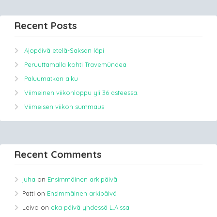
Recent Posts
Ajopäivä etelä-Saksan läpi
Peruuttamalla kohti Travemündea
Paluumatkan alku
Viimeinen viikonloppu yli 36 asteessa.
Viimeisen viikon summaus
Recent Comments
juha
on
Ensimmäinen arkipäivä
Patti
on
Ensimmäinen arkipäivä
Leivo
on
eka päivä yhdessä L.A.ssa