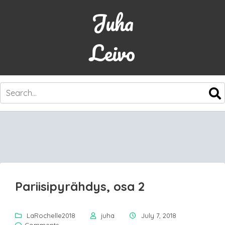
Juha
Leivo
SKIP
TO
CONTENT
Pariisipyrähdys, osa 2
LaRochelle2018
juha
July 7, 2018