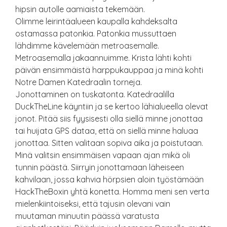
hipsin autolle aamiaista tekemään.
Olimme leirintäalueen kaupalla kahdeksalta
ostamassa patonkia. Patonkia mussuttaen
lähdimme kävelemään metroasemalle.
Metroasemalla jakaannuimme. Krista lähti kohti
päivän ensimmäistä harppukauppaa ja minä kohti
Notre Damen Katedraalin torneja.
Jonottaminen on tuskatonta. Katedraalilla
DuckTheLine käyntiin ja se kertoo lähialueella olevat
jonot. Pitää siis fyysisesti olla siellä minne jonottaa
tai huijata GPS dataa, että on siellä minne haluaa
jonottaa. Sitten valitaan sopiva aika ja poistutaan.
Minä valitsin ensimmäisen vapaan ajan mikä oli
tunnin päästä. Siirryin jonottamaan läheiseen
kahvilaan, jossa kahvia hörpsien aloin työstämään
HackTheBoxin yhtä konetta. Homma meni sen verta
mielenkiintoiseksi, että tajusin olevani vain
muutaman minuutin päässä varatusta