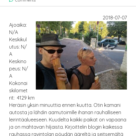
Comments
2018-07-07
Ajoaika:
N/A
Keskikul
utus: N/
A
Keskino
peus: N/
A
Kokonai
skilomet
rit: 4129 km
Heräsin yksin minuuttia ennen kuutta. Otin kamani
autosta ja lähdin aamutoimille ihanan rauhalliseen
leirintäalueeseen. Kuudelta kaikki paikat on vapaana
ja on mahtavan hiljaista. Kirjoittelin blogin kaikessa
rauhassa ravintolan pöydän ääreltä ja seitsemältä