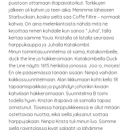
puistoon ottamaan iltapäivätorkut. Torkkujen
jälkeen oli kahvin ja teen aika. Menimme läheiseen
Starbucksiin, koska sieltä saa Coffe Filtre – normaali
kahvia. On aina mielenkiintoista nähdä mitä ne
kirjoittaa nimen kohdalle kun sanoo “Juha”, tällä
kertaa saimme Youa. Kristalla oli listalla seuraava
harppukauppa ja Juhalla Katakombit.
Minun toimintasuunnitelma oli sama, Katakombeille,
duck the line ja hakkeroimaan. Katakombeilla Duck
the Line näytti: 1615 henkilöä jonossa. Joo-o, morjes!
En ole pääsemässä tänään sisään. Niinpä vaihdoin
kakkossuunnitelmaan. Alan liikkumaan kohti kello 18
tapaamispaikkaa ja pysähdyn johonkin kivaan
kahvilaan hakkeroimaaan. Suunnitelma B toimi
todella hyvin. Kristan iltapäivä oli samalla tapaa
onnistunut. Toisessa harppuliikkeessä ei ollut mitään
ostettavaa nuottia, eikä siellä jaksanut soittaa
harppujakaan. Niinpä Krista tuli minun luo. Söimme
siellä ravintolassa kivat salaatit ja lähdimme