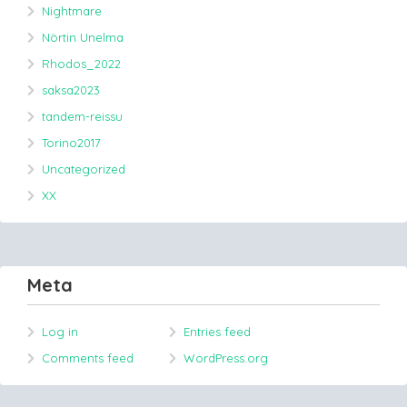
Nightmare
Nörtin Unelma
Rhodos_2022
saksa2023
tandem-reissu
Torino2017
Uncategorized
XX
Meta
Log in
Entries feed
Comments feed
WordPress.org