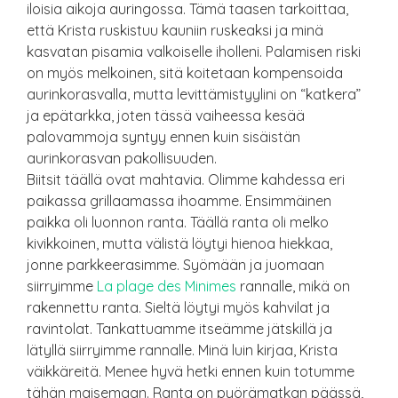
iloisia aikoja auringossa. Tämä taasen tarkoittaa,
että Krista ruskistuu kauniin ruskeaksi ja minä
kasvatan pisamia valkoiselle iholleni. Palamisen riski
on myös melkoinen, sitä koitetaan kompensoida
aurinkorasvalla, mutta levittämistyylini on “katkera”
ja epätarkka, joten tässä vaiheessa kesää
palovammoja syntyy ennen kuin sisäistän
aurinkorasvan pakollisuuden.
Biitsit täällä ovat mahtavia. Olimme kahdessa eri
paikassa grillaamassa ihoamme. Ensimmäinen
paikka oli luonnon ranta. Täällä ranta oli melko
kivikkoinen, mutta välistä löytyi hienoa hiekkaa,
jonne parkkeerasimme. Syömään ja juomaan
siirryimme
La plage des Minimes
rannalle, mikä on
rakennettu ranta. Sieltä löytyi myös kahvilat ja
ravintolat. Tankattuamme itseämme jätskillä ja
lätyllä siirryimme rannalle. Minä luin kirjaa, Krista
väikkäreitä. Menee hyvä hetki ennen kuin totumme
tähän maisemaan. Ranta on pyörämatkan päässä,