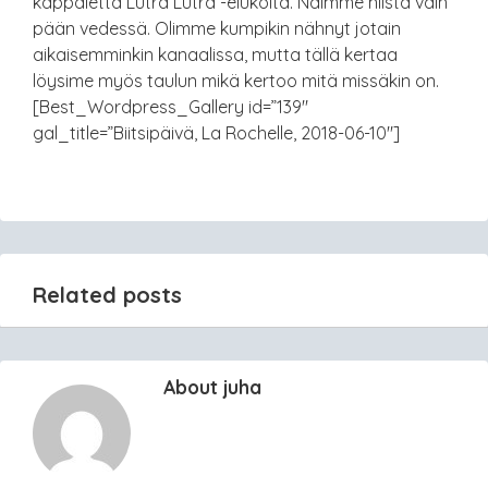
kappaletta Lutra Lutra -elukoita. Näimme niistä vain
pään vedessä. Olimme kumpikin nähnyt jotain
aikaisemminkin kanaalissa, mutta tällä kertaa
löysime myös taulun mikä kertoo mitä missäkin on.
[Best_Wordpress_Gallery id=”139″
gal_title=”Biitsipäivä, La Rochelle, 2018-06-10″]
Related posts
About juha