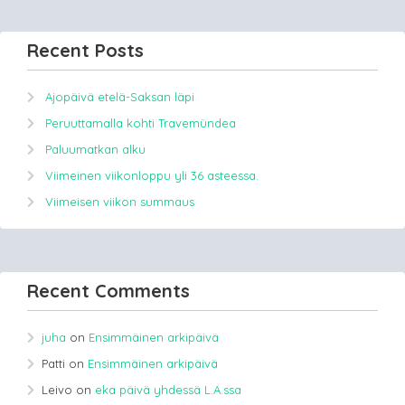
Recent Posts
Ajopäivä etelä-Saksan läpi
Peruuttamalla kohti Travemündea
Paluumatkan alku
Viimeinen viikonloppu yli 36 asteessa.
Viimeisen viikon summaus
Recent Comments
juha
on
Ensimmäinen arkipäivä
Patti
on
Ensimmäinen arkipäivä
Leivo
on
eka päivä yhdessä L.A.ssa