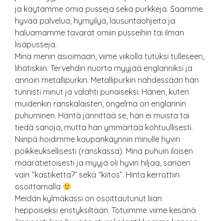
ja käytämme omia pusseja sekä purkkeja. Saamme
hyvää palvelua, hymyilyä, lausuntaohjeita ja
haluamamme tavarat omiin pusseihin tai ilman
lisäpusseja.
Minä menin asioimaan, viime viikolla tutuksi tulleseen,
lihatiskiin. Tervehdin nuorta myyjää englanniksi ja
annoin metallipurkin. Metallipurkin nähdessään hän
tunnisti minut ja valahti punaiseksi. Hänen, kuten
muidenkin ranskalaisten, ongelma on englannin
puhuminen. Häntä jännittää se, hän ei muista tai
tiedä sanoja, mutta hän ymmärtää kohtuullisesti.
Niinpä hoidimme kaupankäynnin minulle hyvin
poikkeuksellisesti (ranskassa). Minä puhuin iloisen
määrätietoisesti ja myyjä oli hyvin hiljaa, sanoen
vain “kastiketta?” sekä “kiitos”. Hinta kerrottiin
osoittamalla
Meidän kylmäkassi on osoittautunut liian
heppoiseksi eristyksiltään. Totuimme viime kesänä