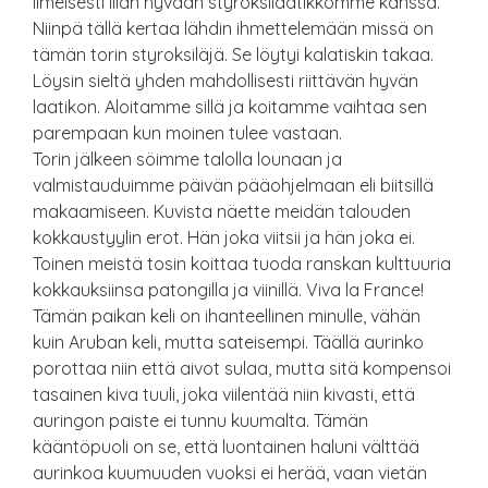
ilmeisesti liian hyvään styroksilaatikkomme kanssa.
Niinpä tällä kertaa lähdin ihmettelemään missä on
tämän torin styroksiläjä. Se löytyi kalatiskin takaa.
Löysin sieltä yhden mahdollisesti riittävän hyvän
laatikon. Aloitamme sillä ja koitamme vaihtaa sen
parempaan kun moinen tulee vastaan.
Torin jälkeen söimme talolla lounaan ja
valmistauduimme päivän pääohjelmaan eli biitsillä
makaamiseen. Kuvista näette meidän talouden
kokkaustyylin erot. Hän joka viitsii ja hän joka ei.
Toinen meistä tosin koittaa tuoda ranskan kulttuuria
kokkauksiinsa patongilla ja viinillä. Viva la France!
Tämän paikan keli on ihanteellinen minulle, vähän
kuin Aruban keli, mutta sateisempi. Täällä aurinko
porottaa niin että aivot sulaa, mutta sitä kompensoi
tasainen kiva tuuli, joka viilentää niin kivasti, että
auringon paiste ei tunnu kuumalta. Tämän
kääntöpuoli on se, että luontainen haluni välttää
aurinkoa kuumuuden vuoksi ei herää, vaan vietän