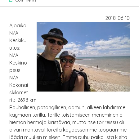
Comments
2018-06-10
Ajoaika:
N/A
Keskikul
utus:
N/A
Keskino
peus:
N/A
Kokonai
skilomet
rit: 2698 km
Rauhallisen, patongillisen, aamun jälkeen lähdimme
käymään torilla. Torille toistamiseen meneminen oli
hieman hermoja kiristävää, mutta itse torireissu oli
aivan mahtava! Toreilla käydessämme tuppaamme
jäädä myyjien mieleen. Emme puhu paikallista kieltä