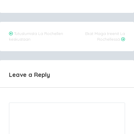
Post
Tutustumista La Rochellen
Ekat Maga treenit La
keskustaan
Rochellessä
navigation
Leave a Reply