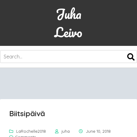
Juha
Leivo
SKIP
TO
CONTENT
Biitsipäivä
LaRochelle2018
juha
June 10, 2018