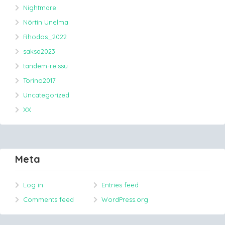
Nightmare
Nörtin Unelma
Rhodos_2022
saksa2023
tandem-reissu
Torino2017
Uncategorized
XX
Meta
Log in
Entries feed
Comments feed
WordPress.org