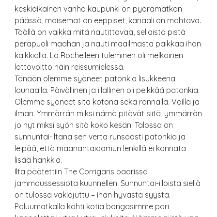
keskiaikainen vanha kaupunki on pyörämatkan
päässä, maisemat on eeppiset, kanaali on mahtava.
Täällä on vaikka mitä nautittavaa, sellaista pistä
peräpuoli maahan ja nauti maailmasta paikkaa ihan
kaikkialla. La Rochelleen tuleminen oli melkoinen
lottovoitto näin reissumielessä.
Tänään olemme syöneet patonkia lisukkeena
lounaalla. Päivällinen ja illallinen oli pelkkää patonkia.
Olemme syöneet sitä kotona sekä rannalla. Voilla ja
ilman. Ymmärrän miksi nämä pitävät siitä, ymmärrän
jo nyt miksi syön sitä koko kesän. Talossa on
sunnuntai-iltana sen verta runsaasti patonkia ja
leipää, että maanantaiaamun lenkillä ei kannata
lisää hankkia.
Ilta päätettiin The Corrigans baarissa
jammaussessiota kuunnellen. Sunnuntai-illoista siellä
on tulossa vakiojuttu – ihan hyvästä syystä.
Paluumatkalla kohti kotia bongasimme pari