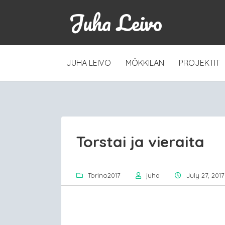
Juha Leivo
SKIP
JUHA LEIVO
MÖKKILAN
PROJEKTIT
TO
CONTENT
Torstai ja vieraita
Torino2017
juha
July 27, 2017