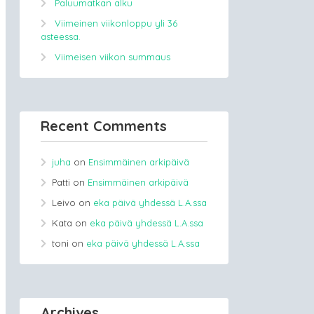
Paluumatkan alku
Viimeinen viikonloppu yli 36
asteessa.
Viimeisen viikon summaus
Recent Comments
juha
on
Ensimmäinen arkipäivä
Patti
on
Ensimmäinen arkipäivä
Leivo
on
eka päivä yhdessä L.A.ssa
Kata
on
eka päivä yhdessä L.A.ssa
toni
on
eka päivä yhdessä L.A.ssa
Archives