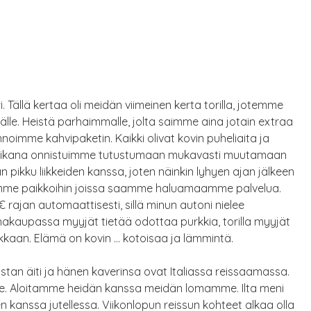
i. Tällä kertaa oli meidän viimeinen kerta torilla, jotemme
le. Heistä parhaimmalle, jolta saimme aina jotain extraa
noimme kahvipaketin. Kaikki olivat kovin puheliaita ja
 aikana onnistuimme tutustumaan mukavasti muutamaan
än pikku liikkeiden kanssa, joten näinkin lyhyen ajan jälkeen
mme paikkoihin joissa saamme haluamaamme palvelua.
rajan automaattisesti, sillä minun autoni nielee
ihakaupassa myyjät tietää odottaa purkkia, torilla myyjät
kaan. Elämä on kovin … kotoisaa ja lämmintä.
istan äiti ja hänen kaverinsa ovat Italiassa reissaamassa.
me. Aloitamme heidän kanssa meidän lomamme. Ilta meni
sten kanssa jutellessa. Viikonlopun reissun kohteet alkaa olla