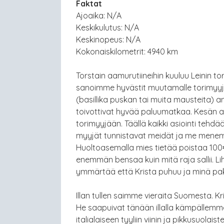
Faktat
Ajoaika: N/A
Keskikulutus: N/A
Keskinopeus: N/A
Kokonaiskilometrit: 4940 km
Torstain aamurutiineihin kuuluu Leinin tor
sanoimme hyvästit muutamalle torimyyjäl
(basillika puskan tai muita mausteita) an
toivottivat hyvää paluumatkaa. Kesän
torimyyjään. Täällä kaikki asiointi tehdä
myyjät tunnistavat meidät ja me mene
Huoltoasemalla mies tietää poistaa 100€ 
enemmän bensaa kuin mitä raja sallii. L
ymmärtää että Krista puhuu ja minä pak
Illan tullen saimme vieraita Suomesta. Kr
He saapuivat tänään illalla kämpällem
italialaiseen tyyliin viinin ja pikkusuolai