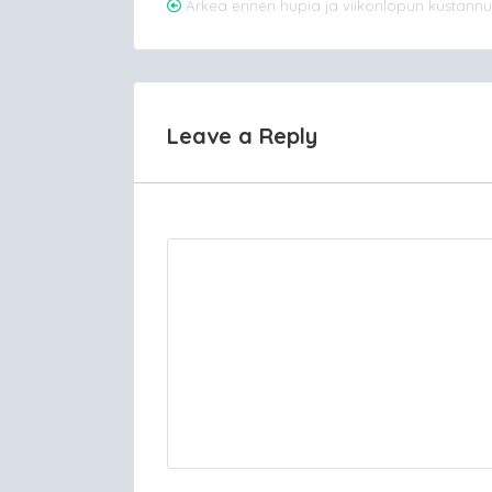
Post
Arkea ennen hupia ja viikonlopun kustannu
navigation
Leave a Reply