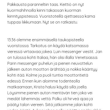
Pakkausta paranneltiin taas. Keittiö on nyt
kuormahihnoilla kiinni takaosan kuorman
kiinnityspisteissä. Vuoristoteillä ajettaessa kama
tuppasi liikkumaan. Nyt se on ratkaistu.
13:36 olemme ensimmäisellä taukopisteella
vuoristossa. Tarkoitus on käydä katsomassa
vieressä virtaavaa jokea. Luin messenger viestit. Jan
on tulossa kohti Italiaa, hän olisi illalla Venetsiassa.
Parin messenger puhelun ja pienen neuvottelun
jälkeen auton moottori ärähtää ja nokka kääntyy
kohti itää. Kolme ja puoli tuntia moottoritietä
edessä. Ennen kuin aloimme todenteolla
matkaamaan, Krista halusi käydä sillä joella.
Löysimme pienen auton mentävän tien joka vei
meidät lähemmäs vettä. Polku oli hirveä ajaa ja
päätyi talon viereen. Siitä jatkoimme jalan kohti