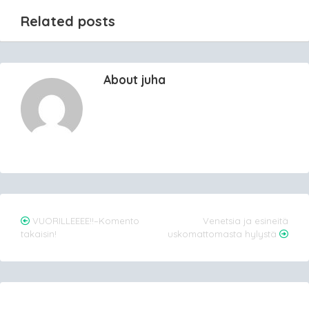
Related posts
About juha
Post
VUORILLEEEE!!–Komento
Venetsia ja esineitä
takaisin!
uskomattomasta hylystä
navigation