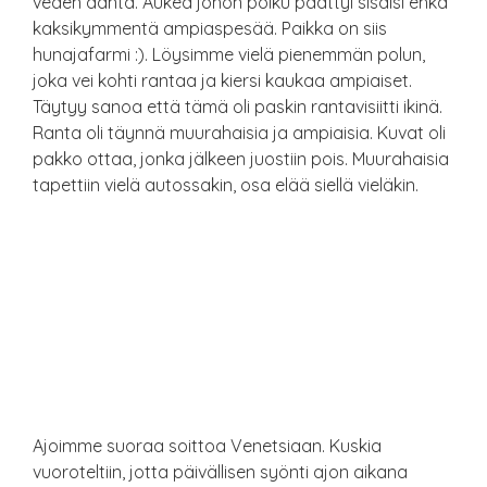
veden ääntä. Aukea johon polku päättyi sisälsi ehkä
kaksikymmentä ampiaspesää. Paikka on siis
hunajafarmi :). Löysimme vielä pienemmän polun,
joka vei kohti rantaa ja kiersi kaukaa ampiaiset.
Täytyy sanoa että tämä oli paskin rantavisiitti ikinä.
Ranta oli täynnä muurahaisia ja ampiaisia. Kuvat oli
pakko ottaa, jonka jälkeen juostiin pois. Muurahaisia
tapettiin vielä autossakin, osa elää siellä vieläkin.
Ajoimme suoraa soittoa Venetsiaan. Kuskia
vuoroteltiin, jotta päivällisen syönti ajon aikana