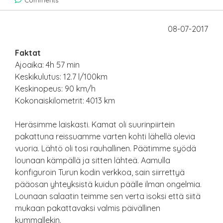
Comments
08-07-2017
Faktat
Ajoaika: 4h 57 min
Keskikulutus: 12.7 l/100km
Keskinopeus: 90 km/h
Kokonaiskilometrit: 4013 km
Heräsimme laiskasti. Kamat oli suurinpiirtein
pakattuna reissuamme varten kohti lähellä olevia
vuoria. Lähtö oli tosi rauhallinen. Päätimme syödä
lounaan kämpällä ja sitten lähteä. Aamulla
konfiguroin Turun kodin verkkoa, sain siirrettyä
pääosan yhteyksistä kuidun päälle ilman ongelmia.
Lounaan salaatin teimme sen verta isoksi että siitä
mukaan pakattavaksi valmis päivällinen
kummallekin.