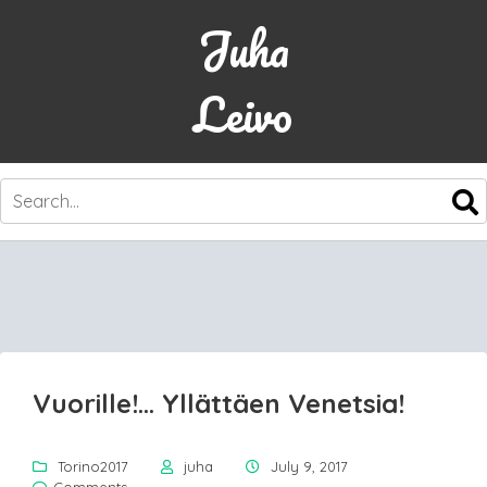
Juha
Leivo
SKIP
TO
CONTENT
Vuorille!… Yllättäen Venetsia!
Torino2017
juha
July 9, 2017