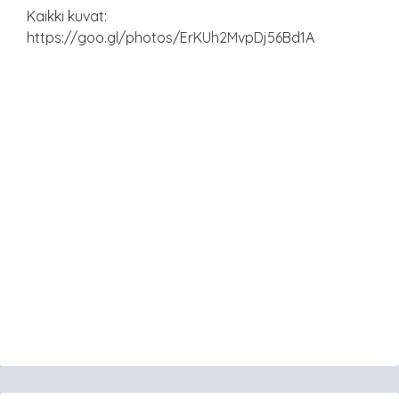
Kaikki kuvat:
https://goo.gl/photos/ErKUh2MvpDj56Bd1A