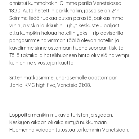
onnistui kummaltakin. Olimme perillä Venetsiassa
18:30. Auto heitettiin parkkihalliin, jossa se on 24h.
Söimme lisää ruokaa auton perästä, pakkasimme
viinin ja viskin laukkuihin. Lyhyt keskustelu paljasti,
että kumpikin haluaa hotelliin yöksi. Trip advisorilla
pongasimme halvimman täällä olevan hotellin ja
kävelimme sinne ostamaan huone suoraan tiskiltä.
Tällä taktiikalla hotellihuoneen hinta oli vielä halvempi
kuin online sivustojen kautta.
Sitten matkasimme juna-asemalle odottamaan
Jania. KMG high five, Venetsia 21:08.
Loppuilta menikin mukavia turisten ja syöden.
Keskiyön aikaan oli aika siirtyä nukkumaan.
Huomenna voidaan tutustua tarkemmin Venetsiaan.