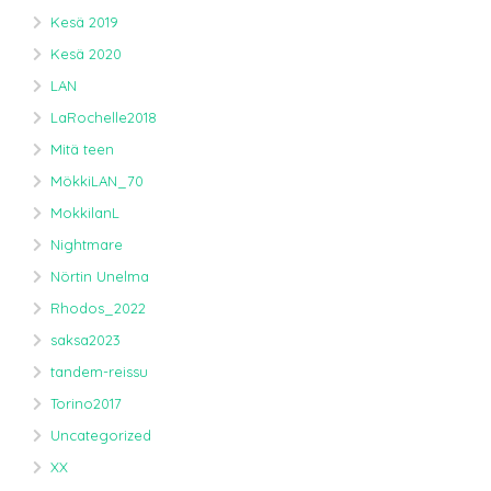
Kesä 2019
Kesä 2020
LAN
LaRochelle2018
Mitä teen
MökkiLAN_70
MokkilanL
Nightmare
Nörtin Unelma
Rhodos_2022
saksa2023
tandem-reissu
Torino2017
Uncategorized
XX