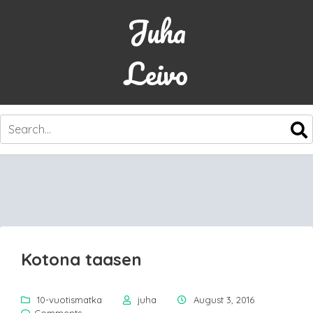
Juha
Leivo
SKIP
TO
CONTENT
Kotona taasen
10-vuotismatka
juha
August 3, 2016