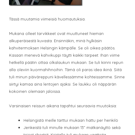
Tässä muutamia viimeisiä huomautuksia.
Mukana olleet tarvikkeet ovat muuttuneet hieman
alkuperäisestä kuvasta. Ensinnäkin, minä hylkäsin
kahvitermoksen Helsingin kämpälle. Se oli oikea päätös.
Kasaan menevä kahvikuppi täytti kaikki tarpeet. Ihan viime
hetkellä päätin ottaa olkalaukun mukaan. Se tuli kiinni repun
alla oleviin kuormahihnoihin. Tämä oli paras idea ikinä. Siitä
tuli minun päiväreppuni kävellessämme kohteissamme. Sinne
siirtyi kamaa aina lentojen ajaksi. Se laukku oli näppärän
kokoinen olemaan jaloissa.
Varsinaisen reissun aikana tapahtui seuraavia muutoksia:
Helsingistä meille tarttui mukaan hattu per henkilö
Jenkeistä tuli minulle mukaan 13” matkanäyttö sekä
toiset shortsit, Kristalle tuli mukaan vaatteita