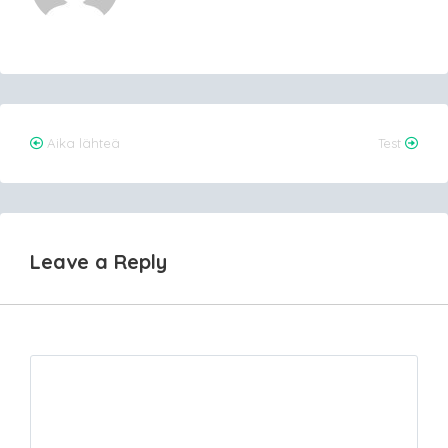
Post
Aika lähteä
Test
navigation
Leave a Reply