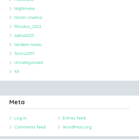
Nightmare
Nörtin Unelma
Rhodos_2022
saksa2023
tandem-reissu
Torino2017
Uncategorized
XX
Meta
Log in
Entries feed
Comments feed
WordPress.org