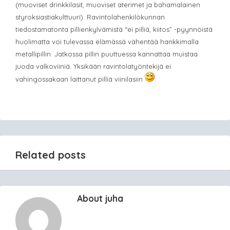
(muoviset drinkkilasit, muoviset aterimet ja ba
hamalainen
styroksiastiakulttuuri). Ravintolahenkilökunnan
tiedostamatonta pillienkylvämistä “ei pilliä, kiitos” -pyynnöistä
huolimatta voi tulevassa elämässä vähentää hankkimalla
metallipillin. Jatkossa pillin puuttuessa kannattaa muistaa
juoda valkoviiniä. Yksikään ravintolatyöntekijä ei
vahingossakaan laittanut pilliä viinilasiin
.
Related posts
About juha