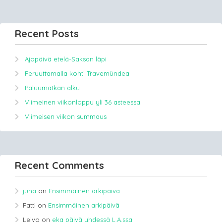
Recent Posts
Ajopäivä etelä-Saksan läpi
Peruuttamalla kohti Travemündea
Paluumatkan alku
Viimeinen viikonloppu yli 36 asteessa.
Viimeisen viikon summaus
Recent Comments
juha
on
Ensimmäinen arkipäivä
Patti
on
Ensimmäinen arkipäivä
Leivo
on
eka päivä yhdessä L.A.ssa