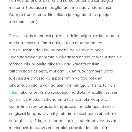
hän vastasi ei ole, siksi Krista kantoi paperista sanakirjaa
mukana. Kuubassa mies yllättäen muistaa virittäneensä
Google translaten offline tilaan ja käyttää sitä espanjan
tulkkaamiseen.)
Reissulla Krista panosti paljon, todella paljon, roskattomaan
matkustamiseen. Tämä näkyi muun muassa omien
ruokailuvälineiden käyttämisenä halpisravintoloissa.
Tiedostaakseen paremmin aikaansaamansa roskat, Krista piti
matkan alkupuolelta alkaen kirjaa kaikista roskiin
laittamistaan asioista, mukaan lukien ruoantähteet. Jotta
tulevassa elämässä voisi paremmin välttää roskien
aikaansaamista ja välttää aiemmin tehtyjä virheitä, tämän
linkin
takana on Krista roskalista muistoksi Kristalle itselleen
(ja muille). Matkan aikana oma termosmuki, vesipullo,
kannellinen ruoka-astia, kangaskassi, hedelmäpussi sekä
erityisesti kangasservietti ja aterimet osoittautuivat erittäin
hyödylliseksi. Erityisesti termosmuki ja aterimet vähensivät
merkittävästi muovisten kertakäyttöastioiden käyttöä