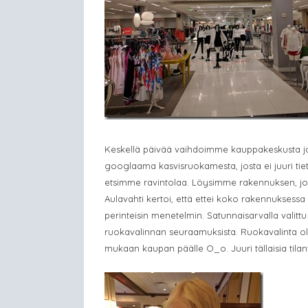
Keskellä päivää vaihdoimme kauppakeskusta j
googlaama kasvisruokamesta, josta ei juuri tiet
etsimme ravintolaa. Löysimme rakennuksen, jos
Aulavahti kertoi, että ettei koko rakennuksessa
perinteisin menetelmin.
Satunnaisarvalla valittu
ruokavalinnan seuraamuksista. Ruokavalinta oli
mukaan kaupan päälle O_o. Juuri tällaisia tila