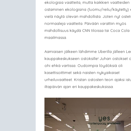
ekologisia vaatteita, mutta kaikkien vaatteiden
ostaminen ekologisina (luomu/reilu/käytetty) 
vielä näytä olevan mahdollista. Joten nyt oste
normaaleja vaatteita. Päivään varattiin myös
mahdollisuus käydä CNN tiloissa tai Coca Cola 
maailmassa.
Aamiaisen jälkeen lähdimme Uberilla jälleen L
kauppakeskukseen ostoksille! Juhan ostokset o
ohi ehkä vartissa. Oudoimpia löydöksiä oli
kasettisoittimet sekä naisten nykyaikaiset
urheiluvaatteet. Kristan ostosten teon ajaksi ist
iltapäivän ajan eri kauppakeskuksissa
.