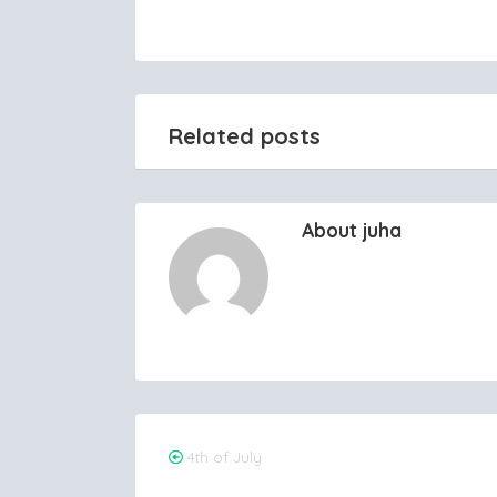
Related posts
About juha
Post
4th of July
navigation