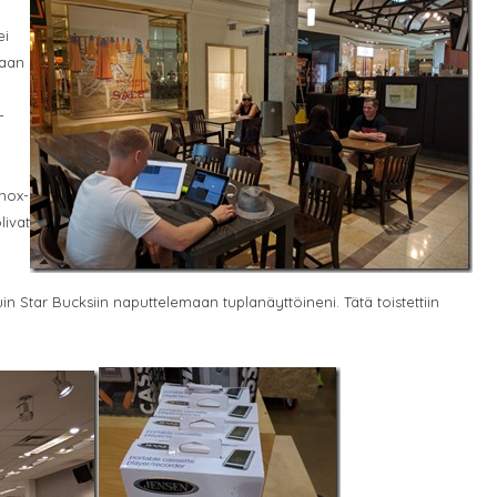
ei
taan
-
enox-
livat
uin Star Bucksiin naputtelemaan tuplanäyttöineni. Tätä toistettiin