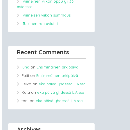
Viimeinen viikonloppu yli 36
asteessa.
Viimeisen viikon summaus
Tuulinen rantavisiitti
Recent Comments
juha
on
Ensimmäinen arkipäivä
Patti
on
Ensimmäinen arkipäivä
Leivo
on
eka päivä yhdessä L.A.ssa
Kata
on
eka päivä yhdessä L.A.ssa
toni
on
eka päivä yhdessä L.A.ssa
Archives