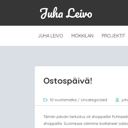
Juha Leivo
SKIP
JUHA LEIVO
MÖKKILAN
PROJEKTIT
TO
CONTENT
Ostospäivä!
10-vuotismatka
/
Uncategorized
juh
Tämän päivän tarkoitus oli shoppailla! Puhtaasti
shoppailla. Suomessa olemme koittaneet osta