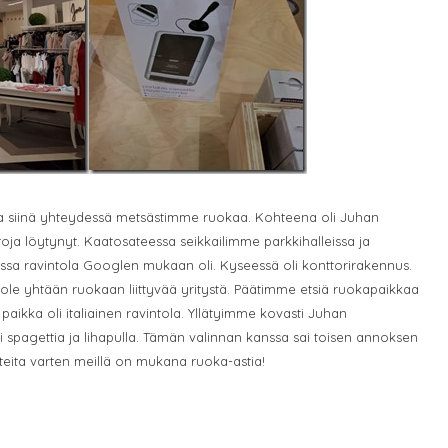
a siinä yhteydessä metsästimme ruokaa. Kohteena oli Juhan
oja löytynyt. Kaatosateessa seikkailimme parkkihalleissa ja
sa ravintola Googlen mukaan oli. Kyseessä oli konttorirakennus.
 ole yhtään ruokaan liittyvää yritystä. Päätimme etsiä ruokapaikkaa
 paikka oli italiainen ravintola. Yllätyimme kovasti Juhan
 spagettia ja lihapulla. Tämän valinnan kanssa sai toisen annoksen
nteita varten meillä on mukana ruoka-astia!