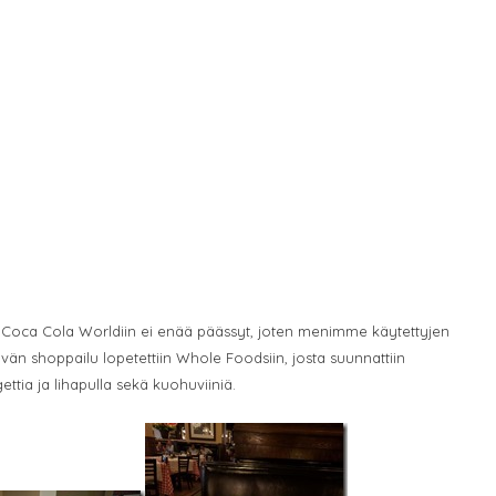
hi Coca Cola Worldiin ei enää päässyt, joten menimme käytettyjen
vän shoppailu lopetettiin Whole Foodsiin, josta suunnattiin
ettia ja lihapulla sekä kuohuviiniä.