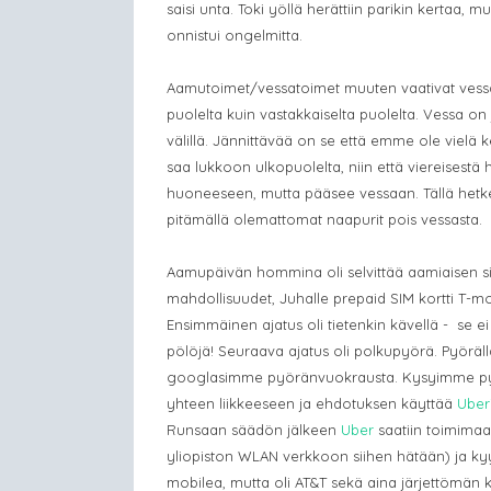
saisi unta. Toki yöllä herättiin parikin kertaa,
onnistui ongelmitta.
Aamutoimet/vessatoimet muuten vaativat vessa
puolelta kuin vastakkaiselta puolelta. Vessa o
välillä. Jännittävää on se että emme ole vielä
saa lukkoon ulkopuolelta, niin että viereisest
huoneeseen, mutta pääsee vessaan. Tällä hetkel
pitämällä olemattomat naapurit pois vessasta.
Aamupäivän hommina oli selvittää aamiaisen si
mahdollisuudet, Juhalle prepaid SIM kortti T-mo
Ensimmäinen ajatus oli tietenkin kävellä - se ei
pölöjä! Seuraava ajatus oli polkupyörä. Pyöräll
googlasimme pyöränvuokrausta. Kysyimme pyö
yhteen liikkeeseen ja ehdotuksen käyttää
Uber
Runsaan säädön jälkeen
Uber
saatiin toimimaan
yliopiston WLAN verkkoon siihen hätään) ja kyyti 
mobilea, mutta oli AT&T sekä aina järjettömän 