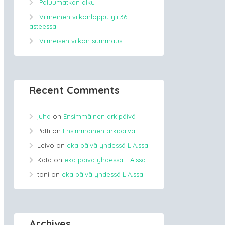
Paluumatkan alku
Viimeinen viikonloppu yli 36
asteessa.
Viimeisen viikon summaus
Recent Comments
juha
on
Ensimmäinen arkipäivä
Patti
on
Ensimmäinen arkipäivä
Leivo
on
eka päivä yhdessä L.A.ssa
Kata
on
eka päivä yhdessä L.A.ssa
toni
on
eka päivä yhdessä L.A.ssa
Archives