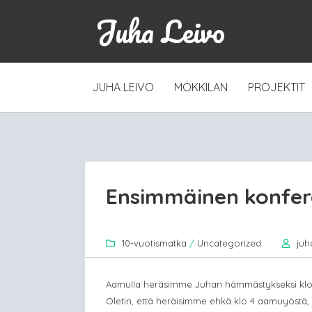
Juha Leivo
SKIP
JUHA LEIVO
MÖKKILAN
PROJEKTIT
TO
CONTENT
Ensimmäinen konfer
10-vuotismatka
/
Uncategorized
juh
Aamulla heräsimme Juhan hämmästykseksi klo 8
Oletin, että heräisimme ehkä klo 4 aamuyöstä,