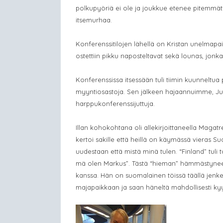
polkupyöriä ei ole ja joukkue etenee pitemmät 
itsemurhaa.
Konferenssitilojen lähellä on Kristan unelmap
ostettiin pikku naposteltavat sekä lounas, jonka j
Konferenssissa itsessään tuli tiimin kuunneltua 
myyntiosastoja. Sen jälkeen hajaannuimme, Ju
harppukonferenssijuttuja.
Illan kohokohtana oli allekirjoittaneella Magat
kertoi sakille että heillä on käymässä vieras S
uudestaan että mistä minä tulen. “Finland” tuli 
mä olen Markus”. Tästä “hieman” hämmästyneenä
kanssa. Hän on suomalainen töissä täällä jenke
majapaikkaan ja saan häneltä mahdollisesti kyy