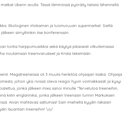
matkat Uberin avulla. Tässä lämmössä pyöräily taitaisi lähennellä
aikka. Ekologinen irtokaman ja luomuruuan supermarket. Sieltä
älkeen siirryttiinkin itse konferenssiin.
pari tuntia harppumusiikkia sekä käytyä pikaisesti vilkuilemassa
ha noutamaan treenivarusteet ja Krista tekemään
reenit. Magatreeneissä oli 3 muuta henkilöä ohjaajan lisäksi. Ohjaaja
uomesta, johon yksi rivissä oleva reagoi hyvin voimakkaasti ja kysyi
toistettua, jonka jälkeen mies sanoi minulle “Tervetuloa treeneihin,
 kiitin englanniksi, jonka jälkeen treenasin tunnin Markuksen
issä. Aivan mahtavaa sattumaa! Sain mieheltä kyydin takaisin
din lauantain treeneihin! \o/