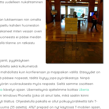
 mutta uudelleen nukahtaminen
n lukitsemisen niin omalta
n jaettu kahden huoneiston
 keksineet miten vessan oven
ä huoneesta ei pääse meidän
lä tilanne on ratkaistu
jainti, pyykkäyksen
bilelta sekä kulkumetodi.
 mahdollista kuin konferenssin ja majapaikan välillä. Etäisyydet on
ä pääsee nopeasti, täältä löytyy jopa pyöräkaistoja. Niinpä
rän vuokrauksesta myös respasta. Sieltä saimme osoitteen
ia
kävelyn sijaan. Uberneitsyinä ajattelimme koittaa
Uberia
.
 Windows Phonella (joka oli ainut laite, mikä saatiin kiinni
tilattua. Ohjeistetulla paikalla ei ollut polkupyöräliikettä tahi T-
kuuma (33 astetta). AT&T prepaid on nyt käytössä T-mobilen sijaan,