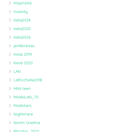
Höpinöitä
Insanity
italia2024
italia2025
italia2026
jenkkireissu
Kesä 2019
Kesä 2020
LAN
LaRochelle2018
Mitä teen
MökkiLAN_70
MokkilanL
Nightmare
Nörtin Unelma
Rhodos_2022