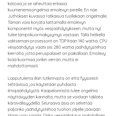
katoaa ja se aiheuttaa erilaisia
kuumenemisongelmia emolevyn piireille. En näe
Juthoksen kuvassa ratkaisua tuollekaan ongelmalle.
Tämän voisi korjata laittamalla emolevyn
komponentit myös vesijäähdytykseen, mutta nyt
tulee lämpökuormakysymys vastaan. Tällä hetkellä
valitsemani prosessorit on TDP:ltään 140 wattia. CPU
vesijäähdytys vaatii siis 280 wattia jäähdytystehoa
kierrolta, jotta peruspalaset on paikallaan. Emolevy
lisää kuormaa jonkin verran, mutta ei
mahdottomasti.
Lopputulema illan tutkinnasta on että fyysisesti
tehtävissä, jos käytetään puhdasta
ilmajäähdytystä. Kaapeloinnista tulee ongelma
näyttävyyden kannalta, mutta se voidaan taklata
kärsivällisyydellä. Seuraava asia on selvittää
paljonko jäähdytystehoa tuohon jäljelle jäävään
tilaan voisi saada. Onko vesijäähdytys mahdollinen.