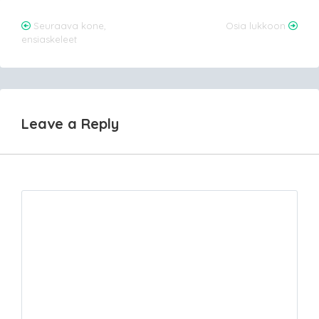
Post
Seuraava kone,
Osia lukkoon
ensiaskeleet
navigation
Leave a Reply