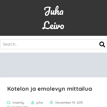
Juha
Leivo
SKIP
TO
CONTENT
Kotelon ja emolevyn mittailua
Insanity
juha
November 19, 2015