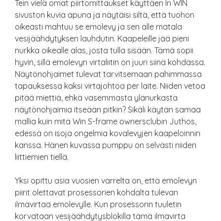
Tein vielä omat piirtomittaukset käyttäen In WIN
sivuston kuvia apuna ja näytäisi siltä, että tuohon
oikeasti mahtuu se emolevy ja sen alle matala
vesijäähdytyksen lauhdutin. Kaapeleille jää pieni
nurkka oikealle alas, josta tulla sisään. Tämä sopii
hyvin, sillä emolevyn virtaliitin on juuri siinä kohdassa.
Näytönohjaimet tulevat tarvitsemaan pahimmassa
tapauksessa kaksi virtajohtoa per laite. Niiden vetoa
pitää miettiä, ehkä vasemmasta ylänurkasta
näytönohjaimia itseään pitkin? Sikäli käytän samaa
mallia kuin mitä Win S-frame ownersclubin Juthos,
edessä on isoja ongelmia kovalevyjen kaapeloinnin
kanssa. Hänen kuvassa pumppu on selvästi niiden
liittiemien tiellä.
Yksi opittu asia vuosien varrelta on, että emolevyn
piirit olettavat prosessorien kohdalta tulevan
ilmavirtaa emolevylle. Kun prosessorin tuuletin
korvataan vesijäähdytysblokilla tämä ilmavirta