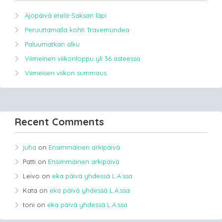
Ajopäivä etelä-Saksan läpi
Peruuttamalla kohti Travemündea
Paluumatkan alku
Viimeinen viikonloppu yli 36 asteessa.
Viimeisen viikon summaus
Recent Comments
juha
on
Ensimmäinen arkipäivä
Patti
on
Ensimmäinen arkipäivä
Leivo
on
eka päivä yhdessä L.A.ssa
Kata
on
eka päivä yhdessä L.A.ssa
toni
on
eka päivä yhdessä L.A.ssa