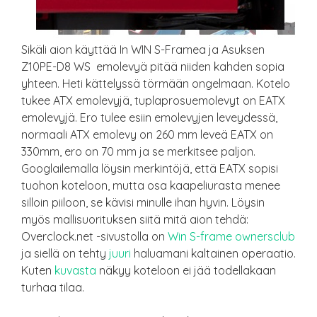
Sikäli aion käyttää In WIN S-Framea ja Asuksen
Z10PE-D8 WS emolevyä pitää niiden kahden sopia
yhteen. Heti kättelyssä törmään ongelmaan. Kotelo
tukee ATX emolevyjä, tuplaprosuemolevyt on EATX
emolevyjä. Ero tulee esiin emolevyjen leveydessä,
normaali ATX emolevy on 260 mm leveä EATX on
330mm, ero on 70 mm ja se merkitsee paljon.
Googlailemalla löysin merkintöjä, että EATX sopisi
tuohon koteloon, mutta osa kaapeliurasta menee
silloin piiloon, se kävisi minulle ihan hyvin. Löysin
myös mallisuorituksen siitä mitä aion tehdä:
Overclock.net -sivustolla on
Win S-frame ownersclub
ja siellä on tehty
juuri
haluamani kaltainen operaatio.
Kuten
kuvasta
näkyy koteloon ei jää todellakaan
turhaa tilaa.