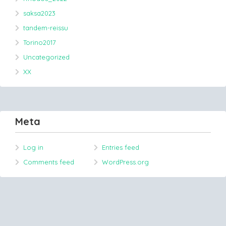
saksa2023
tandem-reissu
Torino2017
Uncategorized
XX
Meta
Log in
Entries feed
Comments feed
WordPress.org