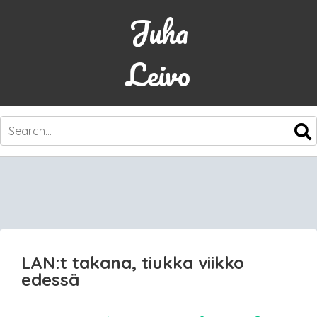
Juha
Leivo
SKIP
TO
CONTENT
LAN:t takana, tiukka viikko
edessä