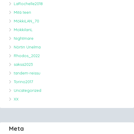
LaRochelle2018
Mitä teen
MökkiLAN_70
MokkilanL
Nightmare
Nörtin Unelma
Rhodos_2022
saksa2023
tandem-reissu
Torino2017
Uncategorized
XX
Meta