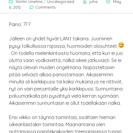
Nörtin Unelma
/
Uncategorized
juha
May
6, 2012
Comments
Paino: ??.?
Jälleen on yhdet hyvät LAN:t takana. Juominen
pysyi tolkullisissa rajoissa, huomioiden olosuhteet
. On todella mielenkiintoista huomata, että kun ei juo
olutta vaan vodkavettä, nälkä iskee jatkuvasti. Se ei
näytä olevan muiden ongelmana. Naposteltaviin
pitää selvästi alkaa panostamaan. Aikaisemmin
minulla oli karkkipussi tai kaksi mukana ja ne riittivät,
nyt on vain perjantaille yksi karkkipussi. Sunnuntaina
paluumatkalla piti pysähtyä vielä kerran syömään.
Aikaisemmin sunnuntaisin ei ollut todellakaan nälkä.
Ensi viikko on täynnä toimintaa, sisältäen hieman
oikeanlaistakin toimintaa. Maanantaina olen
auttamassa painitekniikoiden treenamisessa tunnin,