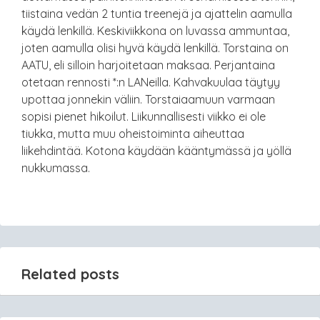
tiistaina vedän 2 tuntia treenejä ja ajattelin aamulla
käydä lenkillä. Keskiviikkona on luvassa ammuntaa,
joten aamulla olisi hyvä käydä lenkillä. Torstaina on
AATU, eli silloin harjoitetaan maksaa. Perjantaina
otetaan rennosti *:n LANeilla. Kahvakuulaa täytyy
upottaa jonnekin väliin. Torstaiaamuun varmaan
sopisi pienet hikoilut. Liikunnallisesti viikko ei ole
tiukka, mutta muu oheistoiminta aiheuttaa
liikehdintää. Kotona käydään kääntymässä ja yöllä
nukkumassa.
Related posts