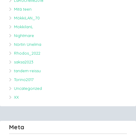
LaRochelle2018
Mitä teen
MökkiLAN_70
MokkilanL
Nightmare
Nörtin Unelma
Rhodos_2022
saksa2023
tandem-reissu
Torino2017
Uncategorized
XX
Meta