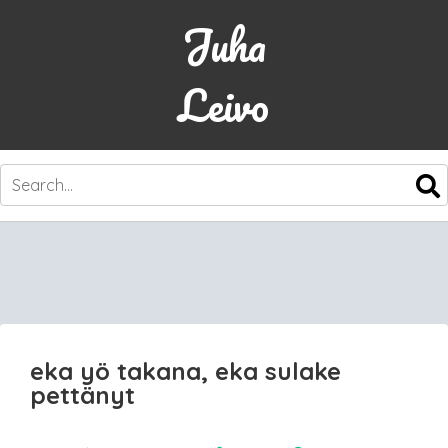
Juha
Leivo
SKIP
TO
CONTENT
eka yö takana, eka sulake
pettänyt