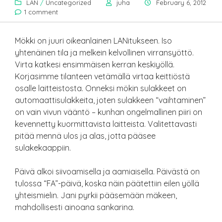
LAN
/
Uncategorized
juha
February 6, 2012
1 comment
Mökki on juuri oikeanlainen LANitukseen. Iso
yhtenäinen tila ja melkein kelvollinen virransyöttö.
Virta katkesi ensimmäisen kerran keskiyöllä.
Korjasimme tilanteen vetämällä virtaa keittiöstä
osalle laitteistosta. Onneksi mökin sulakkeet on
automaattisulakkeita, joten sulakkeen “vaihtaminen”
on vain vivun vääntö – kunhan ongelmallinen piiri on
kevennetty kuormittavista laitteista. Valitettavasti
pitää mennä ulos ja alas, jotta pääsee
sulakekaappiin.
Päivä alkoi siivoamisella ja aamiaisella. Päivästä on
tulossa “FA”-päivä, koska näin päätettiin eilen yöllä
yhteismielin. Jani pyrkii pääsemään mäkeen,
mahdollisesti ainoana sankarina.