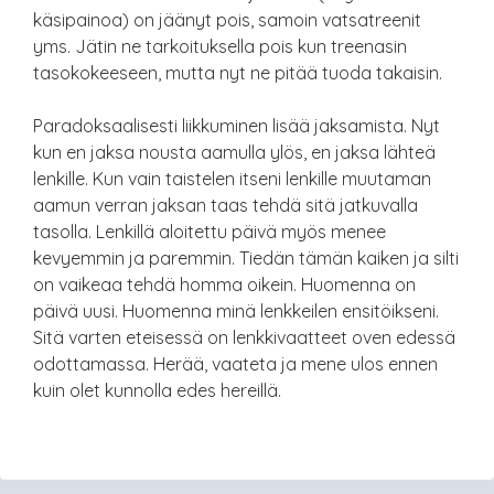
käsipainoa) on jäänyt pois, samoin vatsatreenit
yms. Jätin ne tarkoituksella pois kun treenasin
tasokokeeseen, mutta nyt ne pitää tuoda takaisin.
Paradoksaalisesti liikkuminen lisää jaksamista. Nyt
kun en jaksa nousta aamulla ylös, en jaksa lähteä
lenkille. Kun vain taistelen itseni lenkille muutaman
aamun verran jaksan taas tehdä sitä jatkuvalla
tasolla. Lenkillä aloitettu päivä myös menee
kevyemmin ja paremmin. Tiedän tämän kaiken ja silti
on vaikeaa tehdä homma oikein. Huomenna on
päivä uusi. Huomenna minä lenkkeilen ensitöikseni.
Sitä varten eteisessä on lenkkivaatteet oven edessä
odottamassa. Herää, vaateta ja mene ulos ennen
kuin olet kunnolla edes hereillä.