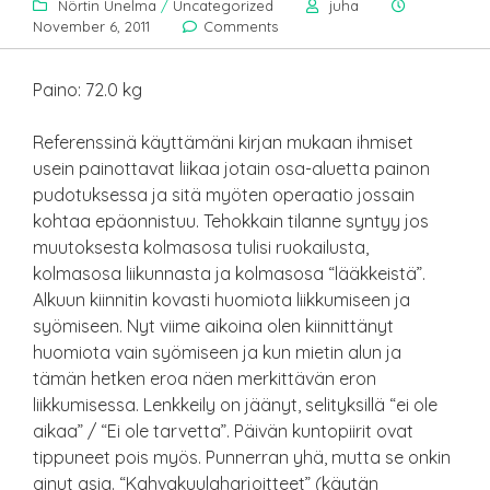
Nörtin Unelma
/
Uncategorized
juha
November 6, 2011
Comments
Paino: 72.0 kg
Referenssinä käyttämäni kirjan mukaan ihmiset
usein painottavat liikaa jotain osa-aluetta painon
pudotuksessa ja sitä myöten operaatio jossain
kohtaa epäonnistuu. Tehokkain tilanne syntyy jos
muutoksesta kolmasosa tulisi ruokailusta,
kolmasosa liikunnasta ja kolmasosa “lääkkeistä”.
Alkuun kiinnitin kovasti huomiota liikkumiseen ja
syömiseen. Nyt viime aikoina olen kiinnittänyt
huomiota vain syömiseen ja kun mietin alun ja
tämän hetken eroa näen merkittävän eron
liikkumisessa. Lenkkeily on jäänyt, selityksillä “ei ole
aikaa” / “Ei ole tarvetta”. Päivän kuntopiirit ovat
tippuneet pois myös. Punnerran yhä, mutta se onkin
ainut asia. “Kahvakuulaharjoitteet” (käytän