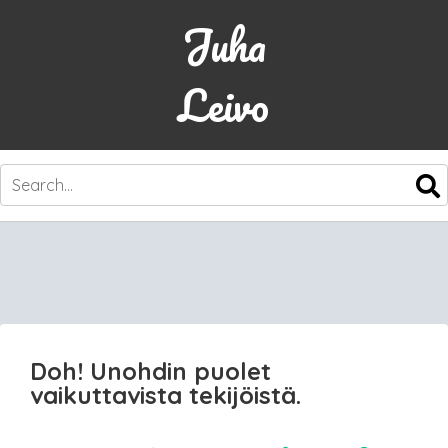
Juha
Leivo
SKIP
TO
CONTENT
Doh! Unohdin puolet
vaikuttavista tekijöistä.