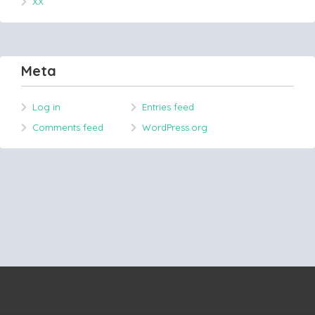
XX
Meta
Log in
Entries feed
Comments feed
WordPress.org