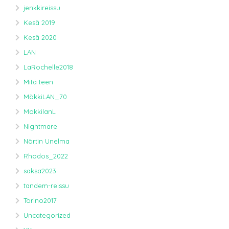
jenkkireissu
Kesä 2019
Kesä 2020
LAN
LaRochelle2018
Mitä teen
MökkiLAN_70
MokkilanL
Nightmare
Nörtin Unelma
Rhodos_2022
saksa2023
tandem-reissu
Torino2017
Uncategorized