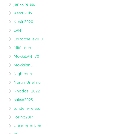
jenkkireissu
Kesä 2019
Kesä 2020
LAN
LaRochelle2018
Mitä teen
MökkiLAN_70
MokkilanL
Nightmare
Nörtin Unelma
Rhodos_2022
saksa2023
tandem-reissu
Torino2017
Uncategorized