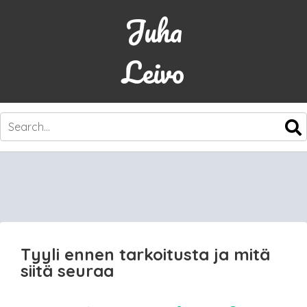
Juha
Leivo
SKIP
TO
CONTENT
Tyyli ennen tarkoitusta ja mitä
siitä seuraa