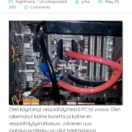
Nightmare
/
Uncategorized
juha
May 29,
2011
Comments
Olen käyttänyt vesijäähdytteistä PC:tä vuosia. Olen
rakentanut kolme konetta ja kolme eri
vesijäähdytysratkaisua. Jokainen uusi
jäähdytysratkaisu on ollut edeltäjäänsä