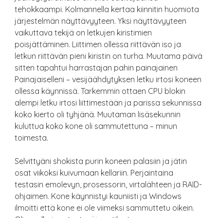
tehokkaampi. Kolmannella kertaa kiinnitin huomiota
järjestelmän näyttävyyteen. Yksi näyttävyyteen
vaikuttava tekijä on letkujen kiristimien
poisjättäminen. Liittimen ollessa riittävän iso ja
letkun riittävän pieni kiristin on turha. Muutama päivä
sitten tapahtui harrastajan pahin painajainen
Painajaiselleni – vesijäähdytyksen letku irtosi koneen
ollessa käynnissä. Tarkemmin ottaen CPU blokin
alempi letku irtosi liittimestään ja parissa sekunnissa
koko kierto oli tyhjänä. Muutaman lisäsekunnin
kuluttua koko kone oli sammutettuna – minun
toimesta.
Selvittyäni shokista purin koneen palasiin ja jätin
osat viikoksi kuivumaan kellariin. Perjaintaina
testasin emolevyn, prosessorin, virtalähteen ja RAID-
ohjaimen. Kone käynnistyi kauniisti ja Windows
ilmoitti että kone ei ole viimeksi sammuttetu oikein.