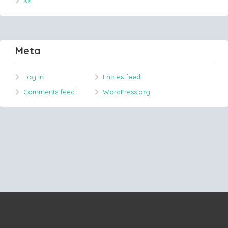
XX
Meta
Log in
Entries feed
Comments feed
WordPress.org