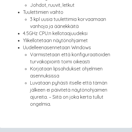
Johdot, ruuvit, letkut
Tuulettimien vaihto
3 kpl uusia tuulettimia korvaamaan
vanhoja ja äänekkäitä
4.5GHz CPU:n kellotaajuudeksi
Ylikellotetaan näytönohjaimet
Uudelleenasennetaan Windows
Varmistetaan että konfiguraatioiden
turvakopiointi toimi oikeasti
Korjataan lipsahdukset ohjelmien
asennuksissa
Luvataan pyhästi itselle että tämän
jälkeen ei päivitetä näytönohjaimen
ajureita. – Siitä on joka kerta tullut
ongelmia.